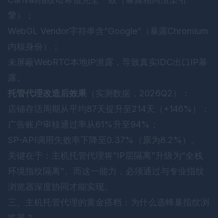
擎）；
WebGL Vendor字符串含”Google”（暴露Chromium
内核身份）；
未屏蔽WebRTC本地IP泄露，导致真实IDC出口IP暴
露。
托管代理改造后效果
（实测数据，2026Q2）：
店铺存活周期从平均87天提升至214天（+146%）；
广告账户审核通过率从61%升至94%；
SP-API调用失败率下降至0.37%（原为8.2%）。
关键在于：主机托管代理将”IP层隔离”升级为”全栈
环境指纹隔离”。而这一能力，必须通过与专业指纹
浏览器深度协同才能实现。
三、主机托管代理的黄金搭档：为什么选
蜂巢指纹浏
览器
？