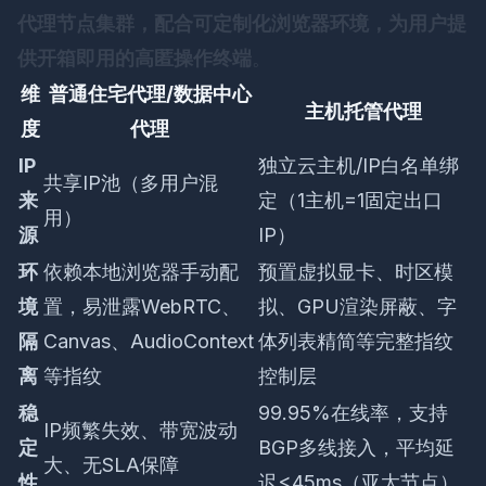
代理节点集群，配合可定制化浏览器环境，为用户提
供开箱即用的高匿操作终端
。
维
普通住宅代理/数据中心
主机托管代理
度
代理
IP
独立云主机/IP白名单绑
共享IP池（多用户混
来
定（1主机=1固定出口
用）
源
IP）
环
依赖本地浏览器手动配
预置虚拟显卡、时区模
境
置，易泄露WebRTC、
拟、GPU渲染屏蔽、字
隔
Canvas、AudioContext
体列表精简等完整指纹
离
等指纹
控制层
稳
99.95%在线率，支持
IP频繁失效、带宽波动
定
BGP多线接入，平均延
大、无SLA保障
性
迟<45ms（亚太节点）