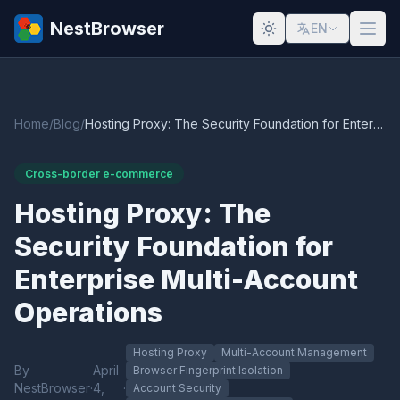
NestBrowser
EN
Home
/
Blog
/
Hosting Proxy: The Security Foundation for Enterprise Multi-Account Operations
Cross-border e-commerce
Hosting Proxy: The
Security Foundation for
Enterprise Multi-Account
Operations
Hosting Proxy
Multi-Account Management
By
April
Browser Fingerprint Isolation
NestBrowser
·
4,
·
Account Security