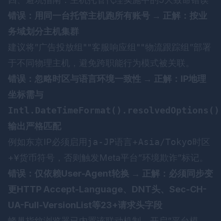
错误：用同一台托管主机跑所有账号 → 正解：按业
务域划分主机集群
建议将”广告投放组""客服响应组""物流跟踪组”部署
于不同物理主机，避免跨职能行为模式被关联。
错误：忽略时区与语言环境一致性 → 正解：IP地理
坐标需与
Intl.DateTimeFormat().resolvedOptions()
输出严格匹配
例如东京IP必须启用
ja-JP
语言+
Asia/Tokyo
时区
+
¥
货币符号，否则触发Meta平台”环境欺诈”标记。
错误：仅依赖User-Agent轮换 → 正解：必须同步变
更HTTP Accept-Language、DNT头、Sec-CH-
UA-Full-VersionList等23+请求头字段
蜂巢指纹浏览器
已内置该联动机制，开启”平台模