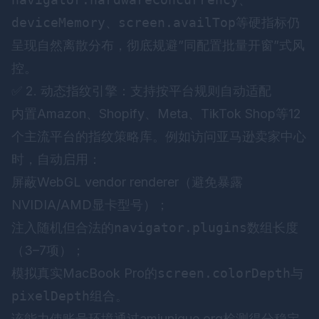
deviceMemory
、
screen.availTop
等硬指标仍
呈现自然离散分布，彻底规避”同配置批量开窗”式风
控。
✅ 2. 动态指纹引擎：支持按平台规则自动适配
内置Amazon、Shopify、Meta、TikTok Shop等12
个主流平台的指纹策略库。例如访问亚马逊卖家中心
时，自动启用：
屏蔽WebGL vendor renderer（避免暴露
NVIDIA/AMD显卡型号）；
注入随机但合法的
navigator.plugins
数组长度
（3–7项）；
模拟真实MacBook Pro的
screen.colorDepth
与
pixelDepth
组合。
该能力使账号环境通过
amiunique.org
检测得分稳定