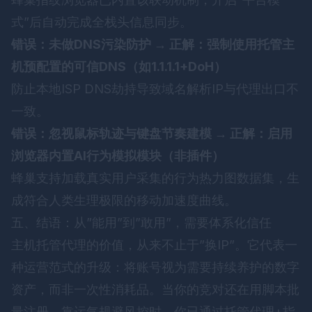
式”后自动完成全栈头信息同步。
错误：未做DNS污染防护 → 正解：强制使用托管主
机预配置的可信DNS（如1.1.1.1+DoH）
防止本地ISP DNS劫持导致域名解析IP与代理出口不
一致。
错误：忽视鼠标轨迹与键盘节奏建模 → 正解：启用
浏览器内置AI行为模拟模块（非插件）
蜂巢支持加载真实用户采集的行为热力图数据集，生
成符合人类生理极限的移动加速度曲线。
五、结语：从”能用”到”敢用”，需要体系化信任
主机托管代理的价值，从来不止于”换IP”。它代表一
种运营范式的升级：将账号视为需要持续养护的数字
资产，而非一次性消耗品。当你的竞对还在用脚本批
量注册、靠运气规避风控时，你已通过托管代理+指