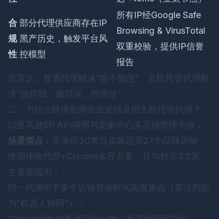
所有IP经Google Safe
合
部分代理供应商存在IP
Browsing & VirusTotal
规
黑产历史，触发平台风
双重校验，提供IP信誉
性
控模型
报告
简言之：普通代理解决”能不能连”，主机托管代理解
决”连得稳、藏得深、控得住”。
二、为什么跨境电商企业必须采用主机托管代理？
以亚马逊SP-API调用与卖家中心多店铺管理为例：
场景痛点
：某深圳3C类目卖家运营27个品牌店铺，
使用传统代理+Chrome多开方案，月均封店3.2家，
主要原因为：
同一代理IP下多个店铺登录时间高度重合（算法判定
为”机器人协同”）；
Canvas指纹哈希值完全一致（暴露相同渲染引