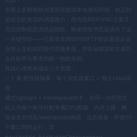
市面上多数指纹浏览器仅提供本地虚拟环境，缺乏对
远程主机资源的调度能力；而传统RDP/VNC方案又
无法控制底层浏览器指纹。
蜂巢指纹浏览器
填补了这
一关键空白——它原生支持SSH/SFTP协议直连企业
自有云主机或托管代理服务器，并在远端实时生成符
合目标平台要求的唯一指纹实例。
其核心优势体现在三个层面：
✅ 1. 真·硬件级隔离：每个浏览器窗口 = 独立Linux容
器
通过cgroups + namespace技术，在同一台托管主
机上为每个账号分配专属CPU配额、内存上限、网
络命名空间及/dev/random熵源。这意味着：即使20
个窗口同时运行，其
navigator.hardwareConcurrency
、