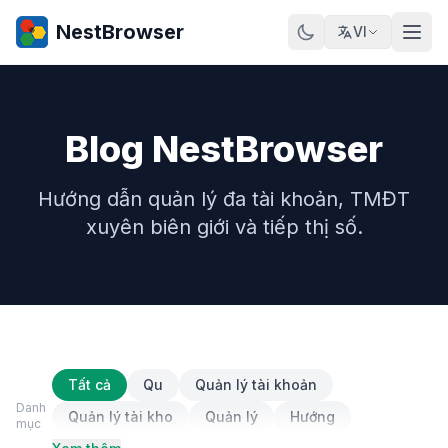
NestBrowser
VI
Blog NestBrowser
Hướng dẫn quản lý đa tài khoản, TMĐT
xuyên biên giới và tiếp thị số.
Tất cả
Qu
Quản lý tài khoản
Danh
Quản lý tài kho
Quản lý
Hướng
mục