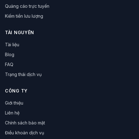
trình duyệt chống fingerprint
bảo vệ dữ liệu
Quảng cáo trực tuyến
Quản lý Cookie
Vận hành eBay
Kiếm tiền lưu lượng
trình duyệt chống dấu vân tay
né tránh rủi ro
tăng hiệu suất
trình duyệt đa đăng nhập
Vận hành mạng xã hội
Thu hút lưu lượng truy cập
TÀI NGUYÊN
Trình duyệt đa danh tính
Vận hành xuyên biên giới
Tài liệu
Công cụ hiệu suất
Kinh doanh xuyên biên giới
Đánh giá công cụ
vận hành xuyên biên giới
Blog
mã hóa dữ liệu
công nghệ chống liên kết
IP Proxy
FAQ
Quyền riêng tư mạng
Proxy IP tĩnh
Trạng thái dịch vụ
Xuất khẩu xuyên biên giới
đánh giá công cụ
hiệu suất vận hành
Marketing đánh giá
CÔNG TY
Công cụ dẫn dắt lưu lượng
Trình duyệt đồng thời
Tập lệnh tự động hóa
Công cụ thương mại điện tử
Giới thiệu
Vận hành đại lý
Marketing xuyên biên giới
Liên hệ
Marketing ma trận
Tiếp thị Pin
Dẫn lưu từ mạng xã hội
Tiếp thị xuyên biên giới
Quản lý đấu giá
Chính sách bảo mật
Tối ưu hóa quảng cáo
Theo dõi dữ liệu
Điều khoản dịch vụ
Trình duyệt hộp cát
chống bot
thu thập dữ liệu web