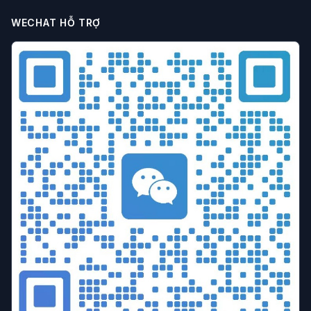
Trình duyệt chống liên kết
Cấu hình trình duyệt
WECHAT HỖ TRỢ
Trình duyệt đa cửa sổ
Quản lý đa cửa sổ
Chiến lược chống khóa tài khoản
Kỹ thuật vận hành
hiệu quả vận hành
Đồng bộ môi trường
Quy tắc nền tảng
Giả mạo bộ nhớ
làm việc nhóm
chống liên kết tài khoản
tuân thủ doanh nghiệp
Vận hành Etsy
Ngăn chặn liên kết cửa hàng
So sánh trình duyệt
Phân tích giá
Công cụ chống liên kết
Hướng dẫn lựa chọn
Cơ quan MCN
Lựa chọn công cụ
ngăn chặn liên kết
danh tính kỹ thuật số
Vận hành tài nguyên riêng
Chuyển đổi lưu lượng thành doanh thu
Tiếp thị kỹ thuật số
trình duyệt chống phát hiện
cách ly dấu vân tay
bảo mật quyền riêng tư
công cụ thương mại điện tử xuyên biên giới
Đa tài khoản
tăng trưởng tài khoản
vận hành ma trận
phòng chống liên kết
Hướng dẫn kỹ thuật
Công cụ đa cửa sổ
phát hiện bot
Kiểm soát đồng thời
Chống thu thập dữ liệu
Cô lập dấu vân tay