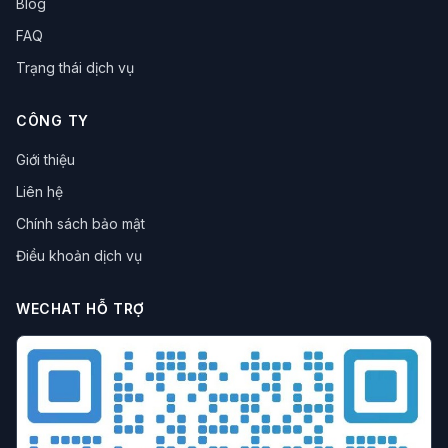
Blog
trình duyệt chống fingerprint
bảo vệ dữ liệu
Quản lý Cookie
Vận hành eBay
FAQ
trình duyệt chống dấu vân tay
né tránh rủi ro
Trạng thái dịch vụ
tăng hiệu suất
trình duyệt đa đăng nhập
Vận hành mạng xã hội
Thu hút lưu lượng truy cập
CÔNG TY
Trình duyệt đa danh tính
Vận hành xuyên biên giới
Công cụ hiệu suất
Kinh doanh xuyên biên giới
Giới thiệu
Đánh giá công cụ
vận hành xuyên biên giới
Liên hệ
mã hóa dữ liệu
công nghệ chống liên kết
IP Proxy
Quyền riêng tư mạng
Proxy IP tĩnh
Chính sách bảo mật
Xuất khẩu xuyên biên giới
đánh giá công cụ
Điều khoản dịch vụ
hiệu suất vận hành
Marketing đánh giá
Công cụ dẫn dắt lưu lượng
Trình duyệt đồng thời
WECHAT HỖ TRỢ
Tập lệnh tự động hóa
Công cụ thương mại điện tử
Vận hành đại lý
Marketing xuyên biên giới
Marketing ma trận
Tiếp thị Pin
Dẫn lưu từ mạng xã hội
Tiếp thị xuyên biên giới
Quản lý đấu giá
Tối ưu hóa quảng cáo
Theo dõi dữ liệu
Trình duyệt hộp cát
chống bot
thu thập dữ liệu web