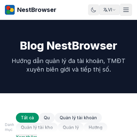
NestBrowser
VI
Blog NestBrowser
Hướng dẫn quản lý đa tài khoản, TMĐT
xuyên biên giới và tiếp thị số.
Tất cả
Qu
Quản lý tài khoản
Danh
Quản lý tài kho
Quản lý
Hướng
mục