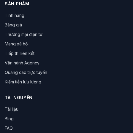
SẢN PHẨM
Bảo vệ an ninh
Hiệu quả vận hành
MoreLogin
Công cụ mở nhiều cửa sổ
localStorage
Cách ly dữ liệu
Tính năng
Pinterest
Chiến lược tiếp thị
Truyền thông xã hội
Bảng giá
Tìm kiếm hình ảnh
Tăng trưởng người dùng
Thương mại điện tử
Trình duyệt tự động hóa
Kỹ thuật thu thập dữ liệu
RPA
Tối ưu SEO
nhiều tài khoản
mẹo vận hành
Web3
Mạng xã hội
đa tài khoản
phi tập trung
an toàn dữ liệu
Tiếp thị liên kết
Dấu vân tay Canvas
Trình duyệt chống dấu vân tay
Vận hành Agency
Trình duyệt
Nhóm cửa hàng Amazon
Chiến lược vận hành
Vận hành Amazon
Quảng cáo trực tuyến
Ngăn chặn liên kết
Phòng chống liên kết
Kiếm tiền lưu lượng
Trình duyệt fingerprint
Đồng bộ cấu hình
Đồng bộ dữ liệu
Công cụ vận hành
TÀI NGUYÊN
Marketing trực tuyến
Tuân thủ quy định tài khoản
Kiểm soát rủi ro
Tuân thủ tài khoản
Tài liệu
Vận hành Facebook
Công nghệ chống liên kết
Blog
Vận hành Weibo
Thúc đẩy thương hiệu
Kiếm tiền từ lưu lượng truy cập
theo dõi quảng cáo
FAQ