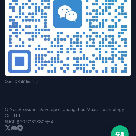
Trình duyệt chống liên kết
Cấu hình trình duyệt
Trình duyệt đa cửa sổ
Quản lý đa cửa sổ
Chiến lược chống khóa tài khoản
Kỹ thuật vận hành
hiệu quả vận hành
Đồng bộ môi trường
Quy tắc nền tảng
Giả mạo bộ nhớ
làm việc nhóm
chống liên kết tài khoản
tuân thủ doanh nghiệp
Vận hành Etsy
Ngăn chặn liên kết cửa hàng
So sánh trình duyệt
Phân tích giá
Công cụ chống liên kết
Hướng dẫn lựa chọn
Cơ quan MCN
Lựa chọn công cụ
ngăn chặn liên kết
danh tính kỹ thuật số
Vận hành tài nguyên riêng
Quét QR để liên hệ
Chuyển đổi lưu lượng thành doanh thu
Tiếp thị kỹ thuật số
trình duyệt chống phát hiện
cách ly dấu vân tay
bảo mật quyền riêng tư
công cụ thương mại điện tử xuyên biên giới
Đa tài khoản
© NestBrowser · Developer: Guangzhou Maxia Technology
tăng trưởng tài khoản
vận hành ma trận
Co., Ltd.
phòng chống liên kết
Hướng dẫn kỹ thuật
粤ICP备2022132880号-4
Công cụ đa cửa sổ
phát hiện bot
Kiểm soát đồng thời
客服
Chống thu thập dữ liệu
Cô lập dấu vân tay