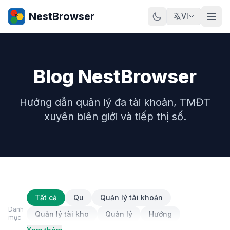
NestBrowser
VI
Blog NestBrowser
Hướng dẫn quản lý đa tài khoản, TMĐT
xuyên biên giới và tiếp thị số.
Tất cả
Qu
Quản lý tài khoản
Danh
Quản lý tài kho
Quản lý
Hướng
mục