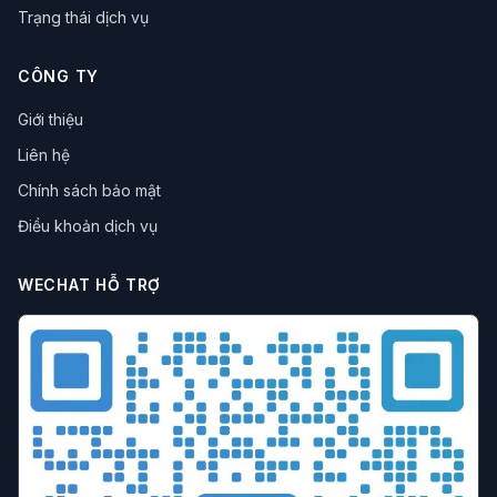
trình duyệt chống fingerprint
bảo vệ dữ liệu
Trạng thái dịch vụ
Quản lý Cookie
Vận hành eBay
trình duyệt chống dấu vân tay
né tránh rủi ro
CÔNG TY
tăng hiệu suất
trình duyệt đa đăng nhập
Vận hành mạng xã hội
Thu hút lưu lượng truy cập
Giới thiệu
Trình duyệt đa danh tính
Vận hành xuyên biên giới
Liên hệ
Công cụ hiệu suất
Kinh doanh xuyên biên giới
Chính sách bảo mật
Đánh giá công cụ
vận hành xuyên biên giới
mã hóa dữ liệu
công nghệ chống liên kết
IP Proxy
Điều khoản dịch vụ
Quyền riêng tư mạng
Proxy IP tĩnh
Xuất khẩu xuyên biên giới
đánh giá công cụ
WECHAT HỖ TRỢ
hiệu suất vận hành
Marketing đánh giá
Công cụ dẫn dắt lưu lượng
Trình duyệt đồng thời
Tập lệnh tự động hóa
Công cụ thương mại điện tử
Vận hành đại lý
Marketing xuyên biên giới
Marketing ma trận
Tiếp thị Pin
Dẫn lưu từ mạng xã hội
Tiếp thị xuyên biên giới
Quản lý đấu giá
Tối ưu hóa quảng cáo
Theo dõi dữ liệu
Trình duyệt hộp cát
chống bot
thu thập dữ liệu web