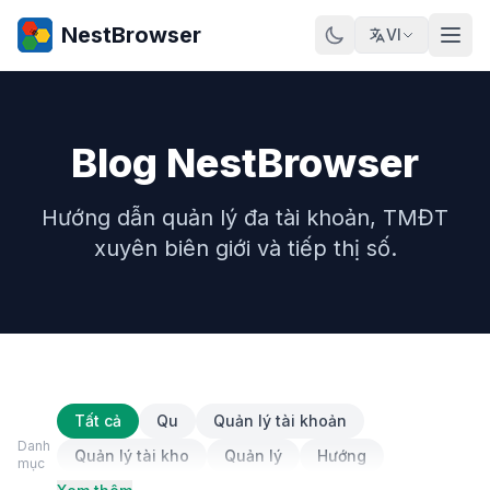
NestBrowser
VI
Blog NestBrowser
Hướng dẫn quản lý đa tài khoản, TMĐT
xuyên biên giới và tiếp thị số.
Tất cả
Qu
Quản lý tài khoản
Danh
Quản lý tài kho
Quản lý
Hướng
mục