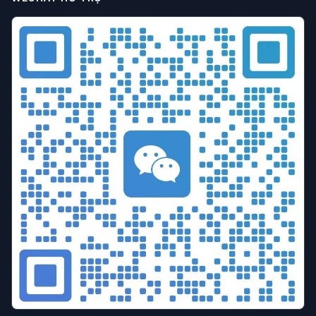
Trình duyệt chống liên kết
Cấu hình trình duyệt
Trình duyệt đa cửa sổ
Quản lý đa cửa sổ
Chiến lược chống khóa tài khoản
Kỹ thuật vận hành
hiệu quả vận hành
Đồng bộ môi trường
Quy tắc nền tảng
Giả mạo bộ nhớ
làm việc nhóm
chống liên kết tài khoản
tuân thủ doanh nghiệp
Vận hành Etsy
Ngăn chặn liên kết cửa hàng
So sánh trình duyệt
Phân tích giá
Công cụ chống liên kết
Hướng dẫn lựa chọn
Cơ quan MCN
Lựa chọn công cụ
ngăn chặn liên kết
danh tính kỹ thuật số
Vận hành tài nguyên riêng
Chuyển đổi lưu lượng thành doanh thu
Tiếp thị kỹ thuật số
trình duyệt chống phát hiện
cách ly dấu vân tay
bảo mật quyền riêng tư
công cụ thương mại điện tử xuyên biên giới
Đa tài khoản
tăng trưởng tài khoản
vận hành ma trận
phòng chống liên kết
Hướng dẫn kỹ thuật
Công cụ đa cửa sổ
phát hiện bot
Kiểm soát đồng thời
Chống thu thập dữ liệu
Cô lập dấu vân tay