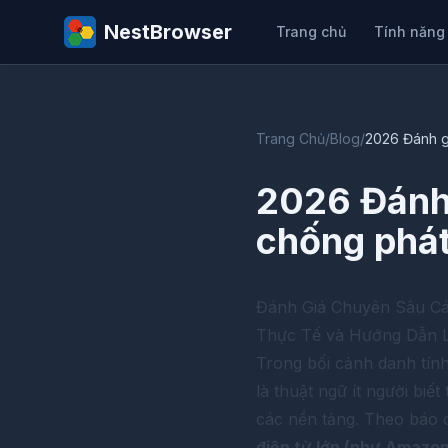
NestBrowser
Trang chủ
Tính năng
Trang Chủ
/
Blog
/
2026 Đánh gi
2026 Đánh 
chống phát
Đánh Giá Chuyên Sâu Cá
Thực Tế và Hướng Dẫn 
Trong bối cảnh danh tín
là thuật ngữ ít người biết
các nền tảng. Theo báo 
điện tử lớn (như Amazon