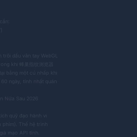
cần:
”)
ện trôi dấu vân tay WebGL
trong khi
蜂巢指纹浏览器
tại bằng một cú nhấp khi
c 60 ngày, tính nhất quán
iện Nửa Sau 2026
ích quỹ đạo hành vi
 phím). Thế hệ trình
giả mạo API tĩnh.