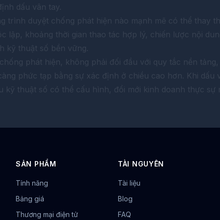
định dấu vân tay.
g trình duyệt chống phát hiện nào mạnh mẽ có thể thay th
 lập, khoảng thời gian thao tác hợp lý, chiến lược nội dun
nh kỹ thuật số bền vững.
chống phát hiện, không phải đối đầu với quy tắc nền tảng
 càng phức tạp bằng sự xác định ở chiều cao hơn. Khi dấu 
ếu kỹ thuật số có thể cấu hình, đổi mới kinh doanh thực sự 
SẢN PHẨM
TÀI NGUYÊN
Tính năng
Tài liệu
Bảng giá
Blog
Thương mại điện tử
FAQ