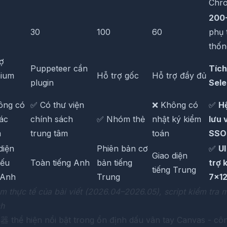
Chro
200
30
100
60
phụ 
thốn
ợ
Puppeteer cần
Tích
nium
Hỗ trợ gốc
Hỗ trợ đầy đủ
plugin
Sele
ông có
✅ Có thư viện
❌ Không có
✅
H
ác
chính sách
✅ Nhóm thẻ
nhật ký kiểm
lưu 
m
trung tâm
toán
SSO
diện
Phiên bản cơ
✅
UI
Giao diện
yếu
Toàn tiếng Anh
bản tiếng
trợ 
tiếng Trung
 Anh
Trung
7×12
m thực tế của bài viết (2026.04–2026.05), script kiểm tra
ch
览器
thể hiện nổi bật trong ổn định dấu vân tay Canvas - cô