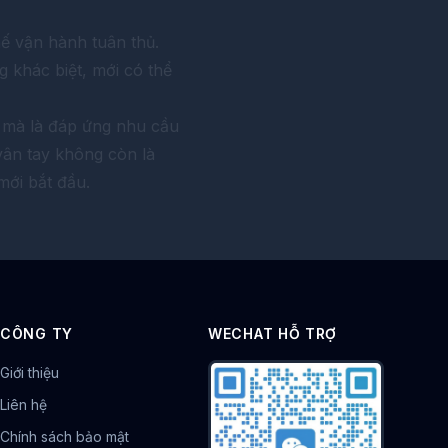
ế vận hành tuân thủ.
g khác biệt, mới có thể
, mà là đáp ứng nhu cầu
vân tay không còn là
mới bắt đầu.
CÔNG TY
WECHAT HỖ TRỢ
Giới thiệu
Liên hệ
Chính sách bảo mật