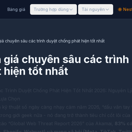
Bảng giá
Trường hợp dùng
Tài nguyên
🐝 Nes
á chuyên sâu các trình duyệt chống phát hiện tốt nhất
giá chuyên sâu các trình
 hiện tốt nhất
c Trình Duyệt Chống Phát Hiện Tốt Nhất 2026: Nguyên L
Lựa Chọn
h kỹ thuật số ngày càng nhạy cảm năm 2026, “dấu vân tay 
 trong giới geek nữa - nó đang trở thành tiêu chí cốt lõi của
cáo “Global Web Threat Report 2026” của Akamai,
83% cá
, Shopify, Walmart) và mạng xã hội (Meta, TikTok, Twitte