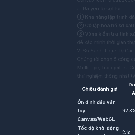
✅ Ba yếu tố cốt lõi:
① Khả năng lập trình dấ
② Cô lập hóa hồ sơ cấu
③ Vòng kiểm tra tính x
để xác minh thời gian thự
2. So Sánh Thực Tế Các 
Chúng tôi chọn 5 công c
Multilogin, Incogniton, 
thử nghiệm thống nhất (
Do
Chiều đánh giá
A
Ổn định dấu vân
tay
92.3
Canvas/WebGL
Tốc độ khởi động
2.1s