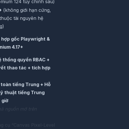
mium 124 tùy chỉnh sâu)
+
(không giới hạn cứng,
thuộc tài nguyên hệ
g)
 hợp gốc Playwright &
nium 4.17+
ệ thống quyền RBAC +
vết thao tác + tích hợp
 toàn tiếng Trung + Hỗ
kỹ thuật tiếng Trung
 giờ
 mã nguồn mở trên
ng cụ “Canvas Pixel-Level