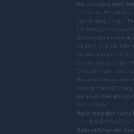
Đột phá tương thích We
Từ Chrome 125 bắt buộc 
thực thi đáng tin cậy TP
bản Beta (cần ủy quyền d
Ủy thác dấu vân tay dạn
Để tránh rò rỉ đặc điểm
tay như dịch vụ (FaaS)” -
biên mã hóa thực hiện. 
5. Khuyến Nghị Lựa Chọn
Nhà phát triển cá nhân 
(bản cá nhân ¥199/năm, b
Đội xuyên biên giới vừa 
SSO và RBAC;
Người dùng định hướng 
hoặc
蜂巢指纹浏览器
(cả 
Ngân sách hạn chế nhưn