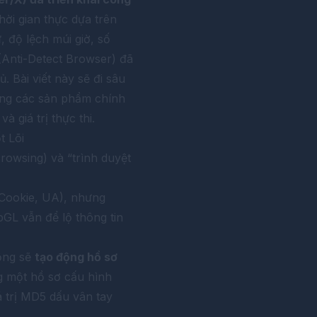
hời gian thực dựa trên
 độ lệch múi giờ, số
 (Anti-Detect Browser) đã
 Bài viết này sẽ đi sâu
gang các sản phẩm chính
 giá trị thực thi.
t Lõi
rowsing) và “trình duyệt
 Cookie, UA), nhưng
GL vẫn để lộ thông tin
động sẽ
tạo động hồ sơ
g một hồ sơ cấu hình
iá trị MD5 dấu vân tay