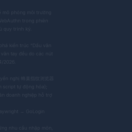
hể mô phỏng môi trường
WebAuthn trong phiên
 quy trình ký.
phá kiến trúc “Dấu vân
u vân tay đều do các nút
4/2026.
uyến nghị
蜂巢指纹浏览器
 script tự động hóa);
ản doanh nghiệp hỗ trợ
laywright → GoLogin
p ứng nhu cầu nhập môn,