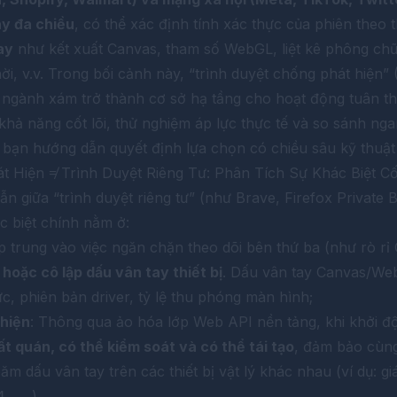
ay đa chiều
, có thể xác định tính xác thực của phiên theo t
ay
như kết xuất Canvas, tham số WebGL, liệt kê phông chữ,
i, v.v. Trong bối cảnh này, “trình duyệt chống phát hiện”
ngành xám trở thành cơ sở hạ tầng cho hoạt động tuân thủ.
khả năng cốt lõi, thử nghiệm áp lực thực tế và so sánh n
ạn hướng dẫn quyết định lựa chọn có chiều sâu kỹ thuật và
t Hiện ≠ Trình Duyệt Riêng Tư: Phân Tích Sự Khác Biệt Cố
n giữa “trình duyệt riêng tư” (như Brave, Firefox Private B
c biệt chính nằm ở:
p trung vào việc ngăn chặn theo dõi bên thứ ba (như rò rỉ
hoặc cô lập dấu vân tay thiết bị
. Dấu vân tay Canvas/Web
, phiên bản driver, tỷ lệ thu phóng màn hình;
 hiện
: Thông qua ảo hóa lớp Web API nền tảng, khi khởi 
t quán, có thể kiểm soát và có thể tái tạo
, đảm bảo cùn
băm dấu vân tay trên các thiết bị vật lý khác nhau (ví dụ: g
).
4...