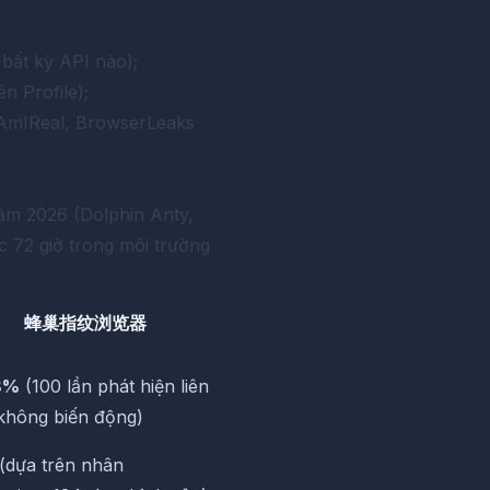
a bất kỳ API nào);
n Profile);
 AmIReal, BrowserLeaks
ăm 2026 (Dolphin Anty,
ục 72 giờ trong môi trường
蜂巢指纹浏览器
8%
(100 lần phát hiện liên
 không biến động)
(dựa trên nhân