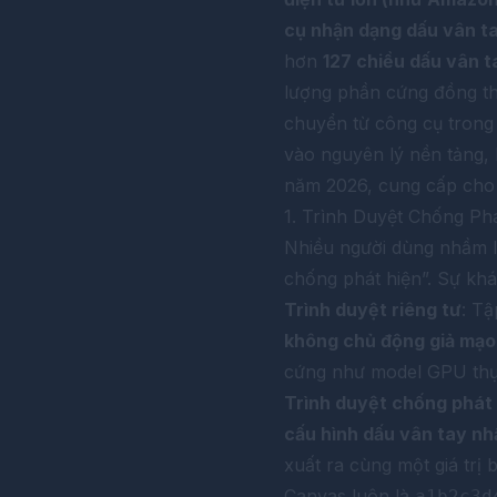
cụ nhận dạng dấu vân t
hơn
127 chiều dấu vân t
lượng phần cứng đồng thờ
chuyển từ công cụ trong 
vào nguyên lý nền tảng, 
năm 2026, cung cấp cho b
1. Trình Duyệt Chống Phá
Nhiều người dùng nhầm lẫ
chống phát hiện”. Sự khá
Trình duyệt riêng tư
: Tậ
không chủ động giả mạo 
cứng như model GPU thực
Trình duyệt chống phát
cấu hình dấu vân tay nhấ
xuất ra cùng một giá trị 
Canvas luôn là
a1b2c3d