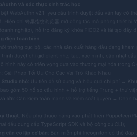
bAuthn và xác thực sinh trắc học
bật WebAuthn v2.1, yêu cầu trình duyệt dấu vân tay có t
M. Hiện chỉ
蜂巢指纹浏览器
mở công tắc mô phỏng thiết bị 
oanh nghiệp), hỗ trợ đăng ký khóa FIDO2 và tái tạo đầy đủ
g điện toán biên
 môi trường cục bộ, các nhà sản xuất hàng đầu đang khám 
 trình duyệt chỉ giữ client nhẹ, tạo, xác minh, cập nhật dấ
Mô hình này có triển vọng đưa vào thương mại hóa trong Q
: Giải Pháp Tối Ưu Cho Các Vai Trò Khác Nhau
/ Studio nhỏ
: Ưu tiên dễ sử dụng và hiệu quả chi phí → Kh
ao gồm 50 hồ sơ cấu hình + hỗ trợ tiếng Trung + thư viện
và lớn
: Cần kiểm toán mạnh và kiểm soát quyền → Chọn b
kỹ thuật
: Nếu phụ thuộc nặng vào phát triển Puppeteer/P
hai đều cung cấp TypeScript SDK và bộ công cụ CLI);
g cần cô lập cơ bản
: Bản miễn phí Incogniton có thể đá