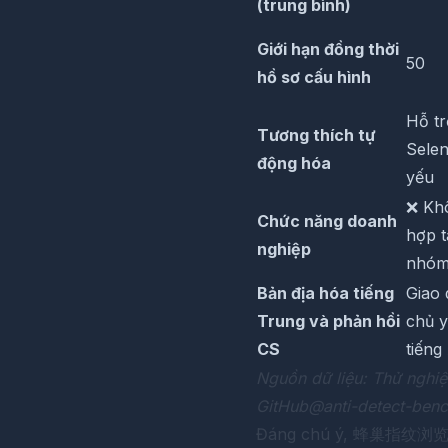
(trung bình)
Giới hạn đồng thời
50
hồ sơ cấu hình
Hỗ tr
Tương thích tự
Sele
động hóa
yếu
❌ Kh
Chức năng doanh
hợp t
nghiệp
nhó
Bản địa hóa tiếng
Giao 
Trung và phản hồi
chủ 
CS
tiếng
Nguồn dữ liệu: Thử nghiệ
GitHub@anti-detect-ben
Đáng chú ý,
蜂巢指纹浏