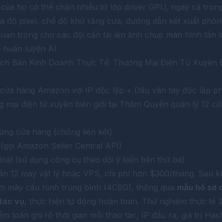
ủa họ có thể chặn nhiễu từ lớp driver GPU, ngay cả trong
ọa độ pixel, chế độ khử răng cưa, đường dẫn kết xuất phô
quan trọng cho các đội cần tải lên ảnh chụp màn hình tần 
huấn luyện AI.
ịch Bản Kinh Doanh Thực Tế: Thương Mại Điện Tử Xuyên B
 cửa hàng Amazon với IP độc lập + Dấu vân tay độc lập p
 mại điện tử xuyên biên giới tại Thâm Quyến quản lý 12 c
:
ừng cửa hàng (chống liên kết)
 (gọi Amazon Seller Central API)
loạt (sử dụng công cụ theo dõi ý kiến bên thứ ba)
ần 12 máy vật lý hoặc VPS, chi phí hơn $300/tháng. Sau k
ám mây cấu hình trung bình (4C8G), thông qua
mẫu hồ sơ c
 tác vụ
, thực hiện tự động hoàn toàn. Thử nghiệm thực tế
ểm toán ghi rõ thời gian mỗi thao tác, IP đầu ra, giá trị Ha