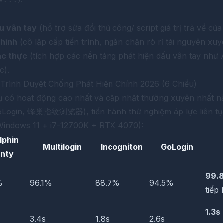
u vân tay
(hỗ trợ sửa đổi thủ công/ script giá trị trả về củ
 hình
(cô lập cấp tiến trình, ngăn chặn rò rỉ tài nguyên xuyê
ác thực
(tích hợp các nền tảng phát hiện dấu vân tay như
c).
Trình Duyệt Chống Phát Hiện Chính 2026 (6 Chiều)
ụ có hoạt động cao nhất và cập nhật thường xuyên nhất n
GoLogin,
蜂巢指纹浏览器
), tiến hành thử nghiệm áp lực liên t
Windows 11 + i7-12700K + RTX 4070):
lphin
Multilogin
Incogniton
GoLogin
nty
99.
%
96.1%
88.7%
94.5%
tiếp
1.3s
3.4s
1.8s
2.6s