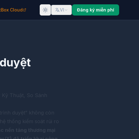
tBox Cloud
VI
Đăng ký miễn phí
 duyệt
ý Kỹ Thuật, So Sánh
trình duyệt” không còn
 hệ thống kiểm soát rủi ro
c nền tảng thương mại
r/X) đã triển khai công