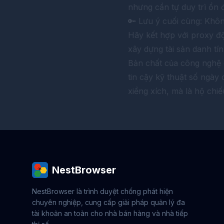
nhưng cần tự duy trì ổn 
🔑 Lưu ý cuối cùng: Khôn
Hãy kết hợp với proxy độc
xây dựng tài sản danh tí
Bản chất của công nghệ 
tin cậy kỹ thuật số ngày
xiềng xích, mà là hộ chi
NestBrowser
NestBrowser là trình duyệt chống phát hiện
chuyên nghiệp, cung cấp giải pháp quản lý đa
tài khoản an toàn cho nhà bán hàng và nhà tiếp