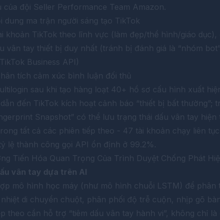
hủ của đội Seller Performance Team Amazon.
i dung ma trận người sáng tạo TikTok
khoản TikTok theo lĩnh vực (làm đẹp/thể hình/giáo dục), 
 vân tay thiết bị duy nhất (tránh bị đánh giá là “nhóm bot
 TikTok Business API)
phân tích cảm xúc bình luận đối thủ
ltilogin sau khi tạo hàng loạt 40+ hồ sơ cấu hình xuất hi
), dẫn đến TikTok kích hoạt cảnh báo “thiết bị bất thường”; 
gerprint Snapshot” có thể lưu trạng thái dấu vân tay hiện 
ong tất cả các phiên tiếp theo - 47 tài khoản chạy liên tụ
tỷ lệ thành công gọi API ổn định ở 99.2%.
ướng Tiến Hóa Quan Trọng Của Trình Duyệt Chống Phát H
u vân tay dựa trên AI
hợp mô hình học máy (như mô hình chuỗi LSTM) để phân t
nhiệt di chuyển chuột, phân phối độ trễ cuộn, nhịp gõ bàn
p theo cần hỗ trợ “tiêm dấu vân tay hành vi”, không chỉ là 