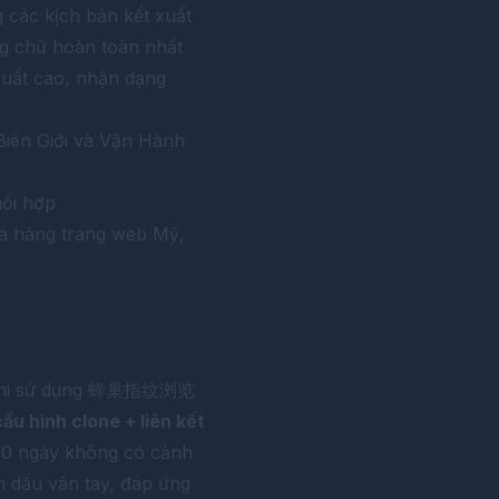
 các kịch bản kết xuất
ng chữ hoàn toàn nhất
suất cao, nhận dạng
iên Giới và Vận Hành
hối hợp
ửa hàng trang web Mỹ,
hi sử dụng
蜂巢指纹浏览
ấu hình clone + liên kết
 30 ngày không có cảnh
sh dấu vân tay, đáp ứng