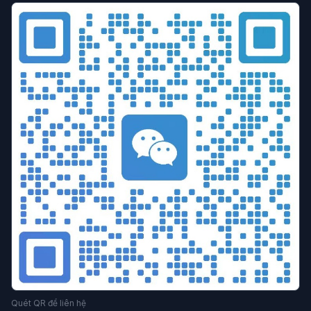
Trình duyệt chống liên kết
Cấu hình trình duyệt
Trình duyệt đa cửa sổ
Quản lý đa cửa sổ
Chiến lược chống khóa tài khoản
Kỹ thuật vận hành
hiệu quả vận hành
Đồng bộ môi trường
Quy tắc nền tảng
Giả mạo bộ nhớ
làm việc nhóm
chống liên kết tài khoản
tuân thủ doanh nghiệp
Vận hành Etsy
Ngăn chặn liên kết cửa hàng
So sánh trình duyệt
Phân tích giá
Công cụ chống liên kết
Hướng dẫn lựa chọn
Cơ quan MCN
Lựa chọn công cụ
ngăn chặn liên kết
danh tính kỹ thuật số
Vận hành tài nguyên riêng
Chuyển đổi lưu lượng thành doanh thu
Tiếp thị kỹ thuật số
trình duyệt chống phát hiện
cách ly dấu vân tay
bảo mật quyền riêng tư
công cụ thương mại điện tử xuyên biên giới
Đa tài khoản
tăng trưởng tài khoản
vận hành ma trận
phòng chống liên kết
Hướng dẫn kỹ thuật
Công cụ đa cửa sổ
phát hiện bot
Kiểm soát đồng thời
Quét QR để liên hệ
Chống thu thập dữ liệu
Cô lập dấu vân tay