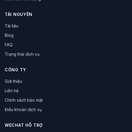
trình duyệt chống fingerprint
bảo vệ dữ liệu
Quản lý Cookie
Vận hành eBay
TÀI NGUYÊN
trình duyệt chống dấu vân tay
né tránh rủi ro
tăng hiệu suất
trình duyệt đa đăng nhập
Tài liệu
Vận hành mạng xã hội
Thu hút lưu lượng truy cập
Blog
Trình duyệt đa danh tính
Vận hành xuyên biên giới
Công cụ hiệu suất
Kinh doanh xuyên biên giới
FAQ
Đánh giá công cụ
vận hành xuyên biên giới
Trạng thái dịch vụ
mã hóa dữ liệu
công nghệ chống liên kết
IP Proxy
Quyền riêng tư mạng
Proxy IP tĩnh
CÔNG TY
Xuất khẩu xuyên biên giới
đánh giá công cụ
hiệu suất vận hành
Marketing đánh giá
Giới thiệu
Công cụ dẫn dắt lưu lượng
Trình duyệt đồng thời
Liên hệ
Tập lệnh tự động hóa
Công cụ thương mại điện tử
Chính sách bảo mật
Vận hành đại lý
Marketing xuyên biên giới
Marketing ma trận
Tiếp thị Pin
Dẫn lưu từ mạng xã hội
Điều khoản dịch vụ
Tiếp thị xuyên biên giới
Quản lý đấu giá
Tối ưu hóa quảng cáo
Theo dõi dữ liệu
WECHAT HỖ TRỢ
Trình duyệt hộp cát
chống bot
thu thập dữ liệu web