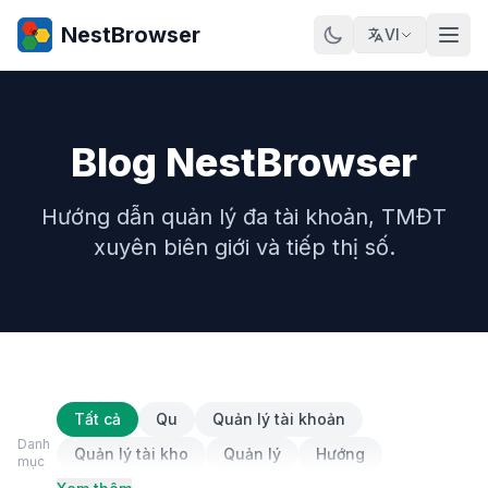
NestBrowser
VI
Blog NestBrowser
Hướng dẫn quản lý đa tài khoản, TMĐT
xuyên biên giới và tiếp thị số.
Tất cả
Qu
Quản lý tài khoản
Danh
Quản lý tài kho
Quản lý
Hướng
mục