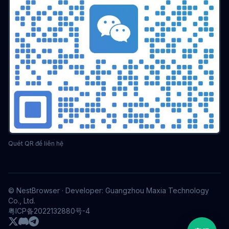
Trình duyệt chống liên kết
Cấu hình trình duyệt
Trình duyệt đa cửa sổ
Quản lý đa cửa sổ
Chiến lược chống khóa tài khoản
Kỹ thuật vận hành
hiệu quả vận hành
Đồng bộ môi trường
Quy tắc nền tảng
Giả mạo bộ nhớ
làm việc nhóm
chống liên kết tài khoản
tuân thủ doanh nghiệp
Vận hành Etsy
Ngăn chặn liên kết cửa hàng
So sánh trình duyệt
Phân tích giá
Công cụ chống liên kết
Hướng dẫn lựa chọn
Cơ quan MCN
Lựa chọn công cụ
ngăn chặn liên kết
danh tính kỹ thuật số
Vận hành tài nguyên riêng
Chuyển đổi lưu lượng thành doanh thu
Tiếp thị kỹ thuật số
Quét QR để liên hệ
trình duyệt chống phát hiện
cách ly dấu vân tay
bảo mật quyền riêng tư
công cụ thương mại điện tử xuyên biên giới
Đa tài khoản
© NestBrowser · Developer: Guangzhou Maxia Technology
tăng trưởng tài khoản
vận hành ma trận
Co., Ltd.
phòng chống liên kết
Hướng dẫn kỹ thuật
粤ICP备2022132880号-4
Công cụ đa cửa sổ
phát hiện bot
Kiểm soát đồng thời
Chống thu thập dữ liệu
Cô lập dấu vân tay