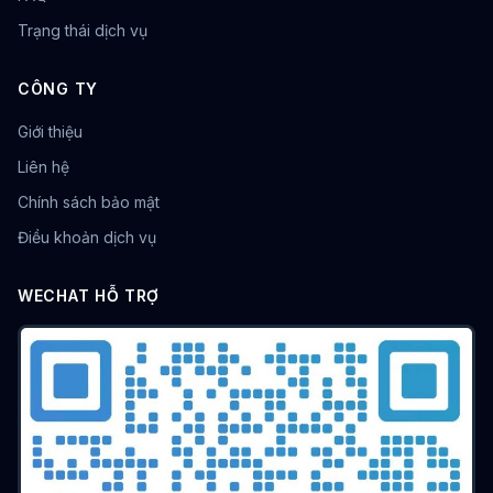
trình duyệt chống fingerprint
bảo vệ dữ liệu
Trạng thái dịch vụ
Quản lý Cookie
Vận hành eBay
trình duyệt chống dấu vân tay
né tránh rủi ro
tăng hiệu suất
trình duyệt đa đăng nhập
CÔNG TY
Vận hành mạng xã hội
Thu hút lưu lượng truy cập
Giới thiệu
Trình duyệt đa danh tính
Vận hành xuyên biên giới
Công cụ hiệu suất
Kinh doanh xuyên biên giới
Liên hệ
Đánh giá công cụ
vận hành xuyên biên giới
Chính sách bảo mật
mã hóa dữ liệu
công nghệ chống liên kết
IP Proxy
Điều khoản dịch vụ
Quyền riêng tư mạng
Proxy IP tĩnh
Xuất khẩu xuyên biên giới
đánh giá công cụ
WECHAT HỖ TRỢ
hiệu suất vận hành
Marketing đánh giá
Công cụ dẫn dắt lưu lượng
Trình duyệt đồng thời
Tập lệnh tự động hóa
Công cụ thương mại điện tử
Vận hành đại lý
Marketing xuyên biên giới
Marketing ma trận
Tiếp thị Pin
Dẫn lưu từ mạng xã hội
Tiếp thị xuyên biên giới
Quản lý đấu giá
Tối ưu hóa quảng cáo
Theo dõi dữ liệu
Trình duyệt hộp cát
chống bot
thu thập dữ liệu web