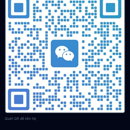
Trình duyệt chống liên kết
Cấu hình trình duyệt
Trình duyệt đa cửa sổ
Quản lý đa cửa sổ
Chiến lược chống khóa tài khoản
Kỹ thuật vận hành
hiệu quả vận hành
Đồng bộ môi trường
Quy tắc nền tảng
Giả mạo bộ nhớ
làm việc nhóm
chống liên kết tài khoản
tuân thủ doanh nghiệp
Vận hành Etsy
Ngăn chặn liên kết cửa hàng
So sánh trình duyệt
Phân tích giá
Công cụ chống liên kết
Hướng dẫn lựa chọn
Cơ quan MCN
Lựa chọn công cụ
ngăn chặn liên kết
danh tính kỹ thuật số
Vận hành tài nguyên riêng
Chuyển đổi lưu lượng thành doanh thu
Tiếp thị kỹ thuật số
trình duyệt chống phát hiện
cách ly dấu vân tay
bảo mật quyền riêng tư
công cụ thương mại điện tử xuyên biên giới
Đa tài khoản
tăng trưởng tài khoản
vận hành ma trận
phòng chống liên kết
Hướng dẫn kỹ thuật
Quét QR để liên hệ
Công cụ đa cửa sổ
phát hiện bot
Kiểm soát đồng thời
Chống thu thập dữ liệu
Cô lập dấu vân tay