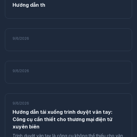
Hướng dẫn th
Cách ly trình duyệt
An toàn riêng tư
Giám sát thương hiệu
Thao tác hàng loạt
Quản lý nhiều tài khoản
Nâng cao hiệu quả
Công cụ tự động hóa
Dấu vân tay GPU
Ngụy trang bộ nhớ
Nhiều tài khoản Facebook
9/6/2026
Chống khóa tài khoản
Quản lý tài khoản
Công cụ tiếp thị
Tự động hóa điểm danh
Nâng cao hiệu suất
bảo vệ quyền riêng tư
chống phát hiện
quản lý nhiều tài khoản
an ninh mạng
9/6/2026
dấu vân tay trình duyệt
Mở nhiều game
Chống liên kết tài khoản
Studio game
Quản lý an toàn
Công cụ hiệu quả
thương mại điện tử xuyên biên giới
mạng xã hội
Vận hành thương mại điện tử
Cộng tác nhóm
Tiếp thị người nổi tiếng
9/6/2026
Vận hành đa nền tảng
Quyền riêng tư trực tuyến
Hướng dẫn tải xuống trình duyệt vân tay:
Chống theo dõi
Bảo mật dữ liệu
Trộm danh tính
Công cụ cần thiết cho thương mại điện tử
trình duyệt dấu vân tay
danh tính số
Rò rỉ IPv6
xuyên biên
Rò rỉ DNS
Máy chủ proxy
Cấu hình IP
Trình duyệt vân tay là công cụ không thể thiếu cho vận