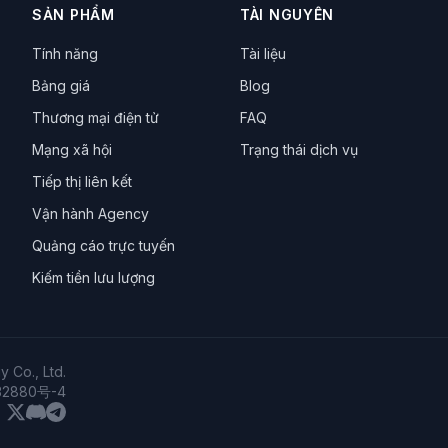
ị kỹ thuật số
trình duyệt chống phát hiện
cách ly dấu vân tay
bảo mậ
SẢN PHẨM
TÀI NGUYÊN
a tài khoản
tăng trưởng tài khoản
vận hành ma trận
phòng chống liê
Tính năng
Tài liệu
hu thập dữ liệu
Cô lập dấu vân tay
Selenium nâng cao
Nhận phiếu 
n biên giới
công cụ đa cửa sổ
phòng tránh liên kết
Làm việc nhóm
Bảng giá
Blog
Dấu vân tay cảm biến
Hợp tác nhóm
An toàn VPN
Tuân thủ xuyên 
Thương mại điện tử
FAQ
hương mại điện tử xuyên biên giới
Bảo vệ danh tính kỹ thuật số
LocalSt
Mạng xã hội
Trạng thái dịch vụ
Tự động hóa web
Tương thích đa nền tảng
Shopify
ma trận thươn
n biên giới
Cách ly IP
Kiểm soát rủi ro nền tảng
Trình duyệt dấu v
Tiếp thị liên kết
rketing nước ngoài
Cách ly dấu vân tay
Selenium
Chống chống thu
Vận hành Agency
tư
Cô lập trình duyệt
Kiểm soát rủi ro thương mại điện tử
Proxy lưu 
Quảng cáo trực tuyến
u vết Hive
anti-detect browser
quản lý đa tài khoản
Canvas fingerp
hội
cộng tác nhóm
TikTok matrix
công nghệ dấu vân tay
đa tài
Kiếm tiền lưu lượng
 liên kết
chống ban tài khoản
so sánh
Dolphin Anty
discord
n
người bán
proxy
proxy dân cư
proxy data center
lựa chọn
 Co., Ltd.
32880号-4