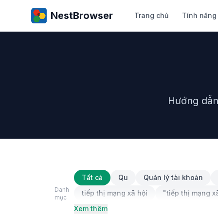
NestBrowser
Trang chủ
Tính năng
Hướng dẫn 
Tất cả
Qu
Quản lý tài khoản
Danh
tiếp thị mạng xã hội
"tiếp thị mạng x
mục
Xem thêm
"Hướng dẫn kỹ thuật"
"Quản lý tài 