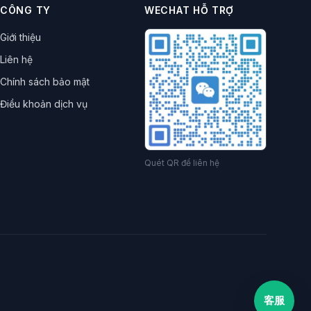
t quyền riêng tư
CÔNG TY
WECHAT HỖ TRỢ
n kết
Hướng dẫn kỹ thuật
Công cụ đa cửa sổ
Giới thiệu
giảm giá
Giảm chi phí tăng hiệu quả
Trình duyệt Honeycomb
công cụ dữ liệu
Liên hệ
biên giới
Xác minh con người-máy
Chống bot
Chính sách bảo mật
orage
Kiểm soát rủi ro tài khoản
Điều khoản dịch vụ
g hiệu
vận hành nhiều cửa hàng
Proxy 4G
ân tay Tổ ong
vận hành thương mại điện tử
 thập dữ liệu
Trình thu thập web
trữ máy chủ
Cách ly dấu vết trình duyệt
Quét QR để liên hệ
rint
WebGL fingerprint
NestBrowser
 khoản zero ban
đánh giá NestBrowser
vận hành cộng đồng
ban discord
TikTok
 proxy
browser fingerprinting
客服