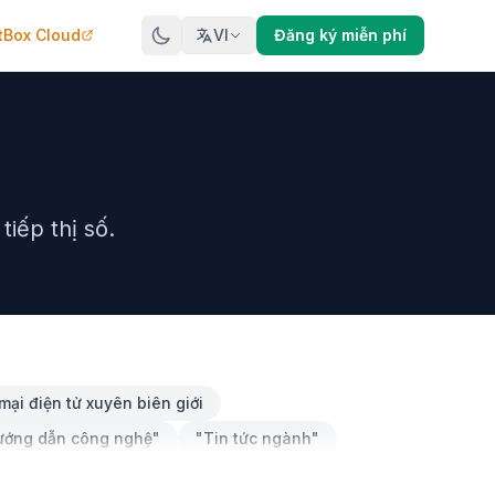
tBox Cloud
VI
Đăng ký miễn phí
iếp thị số.
mại điện tử xuyên biên giới
ướng dẫn công nghệ"
"Tin tức ngành"
Hướng dẫn công nghệ