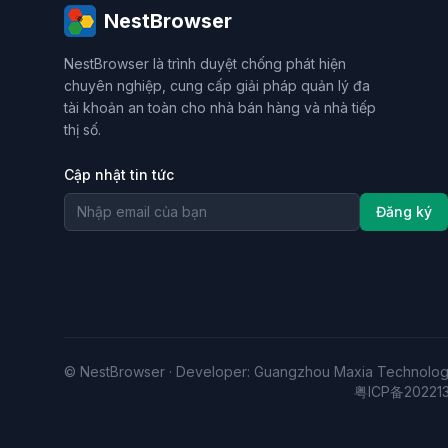
Chuyển đổi lưu lượng thành doanh thu
Tiếp th
NestBrowser
công cụ thương mại điện tử xuyên biên giới
Đ
phát hiện bot
Kiểm soát đồng thời
Chống t
NestBrowser là trình duyệt chống phát hiện
công cụ tiếp thị
rò rỉ DNS
kinh doanh xuyê
chuyên nghiệp, cung cấp giải pháp quản lý đa
đề xuất trình duyệt
Phát triển web crawler
tài khoản an toàn cho nhà bán hàng và nhà tiếp
Phân tích lựa chọn sản phẩm
Quản lý rủi ro t
thị số.
Bảo mật lưu trữ web
Mô phỏng trình duyệt
Cập nhật tin tức
Trình duyệt chống phát hiện
Mở cửa hàng xuyê
Vận hành tự động
Bảo mật đa tài khoản
Ma
Đăng ký
Cách ly quyền riêng tư
Bảo mật quyền riêng 
Công nghệ chống tương quan
Trình duyệt dấ
Multilogin
AdsPower
marketing mạng xã 
thương mại điện tử đa tài khoản
công cụ chống
tiếp thị mạng xã hội
ban tài khoản
amazo
thương mại điện tử
máy ảo
© NestBrowser · Developer: Guangzhou Maxia Technology
粤ICP备20221