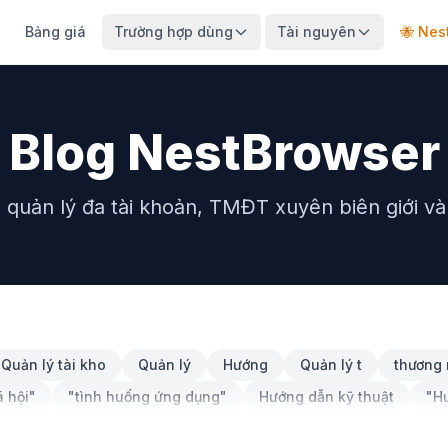
Bảng giá
Trường hợp dùng
Tài nguyên
🐝 Nes
Blog NestBrowser
quản lý đa tài khoản, TMĐT xuyên biên giới và t
Quản lý tài kho
Quản lý
Hướng
Quản lý t
thương 
ã hội"
"tình huống ứng dụng"
Hướng dẫn kỹ thuật
"H
khoản"
tiếp thị truyền thông xã hội
Đánh giá sản phẩm