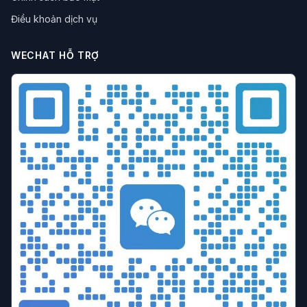
Trình duyệt chống liên kết
Cấu hình trình duyệt
Điều khoản dịch vụ
Trình duyệt đa cửa sổ
Quản lý đa cửa sổ
Chiến lược chống khóa tài khoản
Kỹ thuật vận hành
WECHAT HỖ TRỢ
hiệu quả vận hành
Đồng bộ môi trường
Quy tắc nền tảng
Giả mạo bộ nhớ
làm việc nhóm
chống liên kết tài khoản
tuân thủ doanh nghiệp
Vận hành Etsy
Ngăn chặn liên kết cửa hàng
So sánh trình duyệt
Phân tích giá
Công cụ chống liên kết
Hướng dẫn lựa chọn
Cơ quan MCN
Lựa chọn công cụ
ngăn chặn liên kết
danh tính kỹ thuật số
Vận hành tài nguyên riêng
Chuyển đổi lưu lượng thành doanh thu
Tiếp thị kỹ thuật số
trình duyệt chống phát hiện
cách ly dấu vân tay
bảo mật quyền riêng tư
công cụ thương mại điện tử xuyên biên giới
Đa tài khoản
tăng trưởng tài khoản
vận hành ma trận
phòng chống liên kết
Hướng dẫn kỹ thuật
Công cụ đa cửa sổ
phát hiện bot
Kiểm soát đồng thời
Chống thu thập dữ liệu
Cô lập dấu vân tay