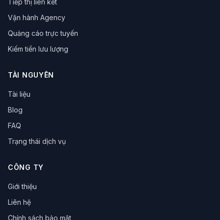
Tiếp thị liên kết
trình duyệt chống fingerprint
bảo vệ dữ liệu
Quản lý Cookie
Vận hành eBay
Vận hành Agency
trình duyệt chống dấu vân tay
né tránh rủi ro
Quảng cáo trực tuyến
tăng hiệu suất
trình duyệt đa đăng nhập
Kiếm tiền lưu lượng
Vận hành mạng xã hội
Thu hút lưu lượng truy cập
Trình duyệt đa danh tính
Vận hành xuyên biên giới
Công cụ hiệu suất
Kinh doanh xuyên biên giới
TÀI NGUYÊN
Đánh giá công cụ
vận hành xuyên biên giới
Tài liệu
mã hóa dữ liệu
công nghệ chống liên kết
IP Proxy
Quyền riêng tư mạng
Proxy IP tĩnh
Blog
Xuất khẩu xuyên biên giới
đánh giá công cụ
FAQ
hiệu suất vận hành
Marketing đánh giá
Trạng thái dịch vụ
Công cụ dẫn dắt lưu lượng
Trình duyệt đồng thời
Tập lệnh tự động hóa
Công cụ thương mại điện tử
CÔNG TY
Vận hành đại lý
Marketing xuyên biên giới
Marketing ma trận
Tiếp thị Pin
Dẫn lưu từ mạng xã hội
Giới thiệu
Tiếp thị xuyên biên giới
Quản lý đấu giá
Liên hệ
Tối ưu hóa quảng cáo
Theo dõi dữ liệu
Trình duyệt hộp cát
chống bot
thu thập dữ liệu web
Chính sách bảo mật