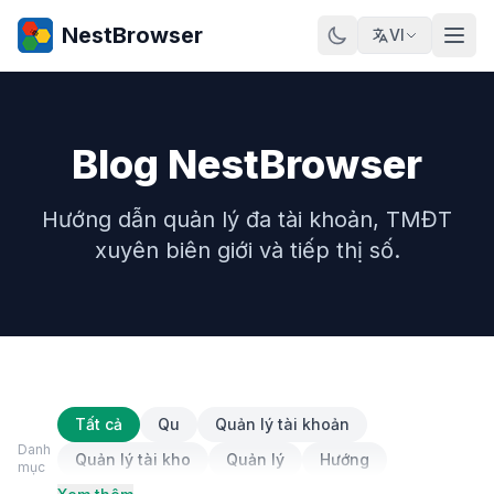
NestBrowser
VI
Blog NestBrowser
Hướng dẫn quản lý đa tài khoản, TMĐT
xuyên biên giới và tiếp thị số.
Tất cả
Qu
Quản lý tài khoản
Danh
Quản lý tài kho
Quản lý
Hướng
mục