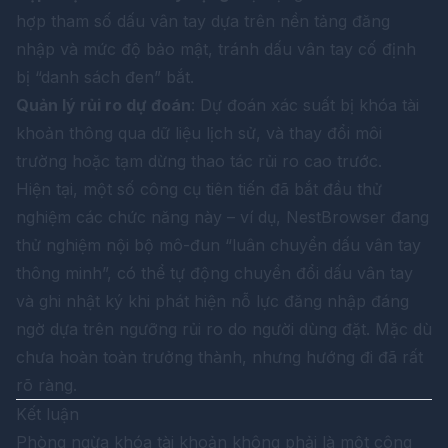
hợp tham số dấu vân tay dựa trên nền tảng đăng
nhập và mức độ bảo mật, tránh dấu vân tay cố định
bị “danh sách đen” bắt.
Quản lý rủi ro dự đoán
: Dự đoán xác suất bị khóa tài
khoản thông qua dữ liệu lịch sử, và thay đổi môi
trường hoặc tạm dừng thao tác rủi ro cao trước.
Hiện tại, một số công cụ tiên tiến đã bắt đầu thử
nghiệm các chức năng này – ví dụ,
NestBrowser
đang
thử nghiệm nội bộ mô-đun “luân chuyển dấu vân tay
thông minh”, có thể tự động chuyển đổi dấu vân tay
và ghi nhật ký khi phát hiện nỗ lực đăng nhập đáng
ngờ dựa trên ngưỡng rủi ro do người dùng đặt. Mặc dù
chưa hoàn toàn trưởng thành, nhưng hướng đi đã rất
rõ ràng.
Kết luận
Phòng ngừa khóa tài khoản không phải là một công