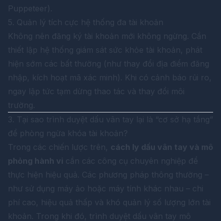
Puppeteer).
5. Quản lý tích cực hệ thống đa tài khoản
Không nên đăng ký tài khoản mới không ngừng. Cần
thiết lập hệ thống giám sát sức khỏe tài khoản, phát
hiện sớm các bất thường (như thay đổi địa điểm đăng
nhập, kích hoạt mã xác minh). Khi có cảnh báo rủi ro,
ngay lập tức tạm dừng thao tác và thay đổi môi
trường.
3. Tại sao trình duyệt dấu vân tay lại là “cơ sở hạ tầng”
để phòng ngừa khóa tài khoản?
Trong các chiến lược trên,
cách ly dấu vân tay và mô
phỏng hành vi
cần các công cụ chuyên nghiệp để
thực hiện hiệu quả. Các phương pháp thông thường –
như sử dụng máy ảo hoặc máy tính khác nhau – chi
phí cao, hiệu quả thấp và khó quản lý số lượng lớn tài
khoản. Trong khi đó, trình duyệt dấu vân tay mô