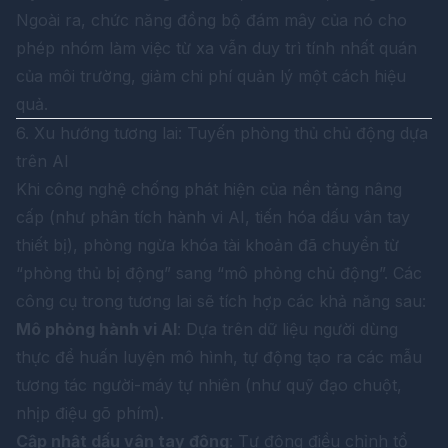
Ngoài ra, chức năng đồng bộ đám mây của nó cho
phép nhóm làm việc từ xa vẫn duy trì tính nhất quán
của môi trường, giảm chi phí quản lý một cách hiệu
quả.
6. Xu hướng tương lai: Tuyến phòng thủ chủ động dựa
trên AI
Khi công nghệ chống phát hiện của nền tảng nâng
cấp (như phân tích hành vi AI, tiến hóa dấu vân tay
thiết bị), phòng ngừa khóa tài khoản đã chuyển từ
“phòng thủ bị động” sang “mô phỏng chủ động”. Các
công cụ trong tương lai sẽ tích hợp các khả năng sau:
Mô phỏng hành vi AI
: Dựa trên dữ liệu người dùng
thực để huấn luyện mô hình, tự động tạo ra các mẫu
tương tác người-máy tự nhiên (như quỹ đạo chuột,
nhịp điệu gõ phím).
Cập nhật dấu vân tay động
: Tự động điều chỉnh tổ