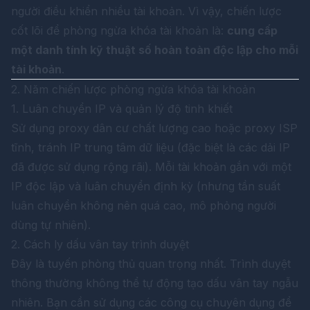
người điều khiển nhiều tài khoản. Vì vậy, chiến lược
cốt lõi để phòng ngừa khóa tài khoản là:
cung cấp
một danh tính kỹ thuật số hoàn toàn độc lập cho mỗi
tài khoản
.
2. Năm chiến lược phòng ngừa khóa tài khoản
1. Luân chuyển IP và quản lý độ tinh khiết
Sử dụng proxy dân cư chất lượng cao hoặc proxy ISP
tĩnh, tránh IP trung tâm dữ liệu (đặc biệt là các dải IP
đã được sử dụng rộng rãi). Mỗi tài khoản gắn với một
IP độc lập và luân chuyển định kỳ (nhưng tần suất
luân chuyển không nên quá cao, mô phỏng người
dùng tự nhiên).
2. Cách ly dấu vân tay trình duyệt
Đây là tuyến phòng thủ quan trọng nhất. Trình duyệt
thông thường không thể tự động tạo dấu vân tay ngẫu
nhiên. Bạn cần sử dụng các công cụ chuyên dụng để