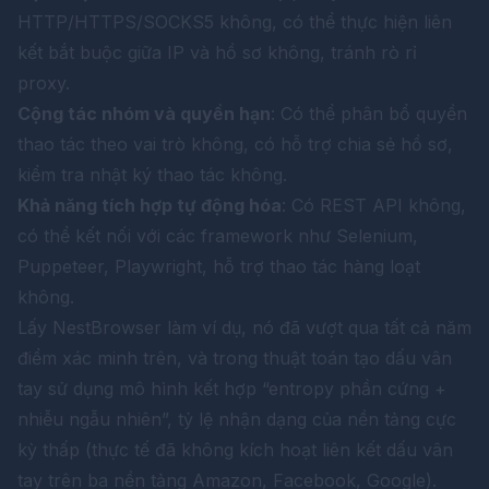
HTTP/HTTPS/SOCKS5 không, có thể thực hiện liên
kết bắt buộc giữa IP và hồ sơ không, tránh rò rỉ
proxy.
Cộng tác nhóm và quyền hạn
: Có thể phân bổ quyền
thao tác theo vai trò không, có hỗ trợ chia sẻ hồ sơ,
kiểm tra nhật ký thao tác không.
Khả năng tích hợp tự động hóa
: Có REST API không,
có thể kết nối với các framework như Selenium,
Puppeteer, Playwright, hỗ trợ thao tác hàng loạt
không.
Lấy
NestBrowser
làm ví dụ, nó đã vượt qua tất cả năm
điểm xác minh trên, và trong thuật toán tạo dấu vân
tay sử dụng mô hình kết hợp “entropy phần cứng +
nhiễu ngẫu nhiên”, tỷ lệ nhận dạng của nền tảng cực
kỳ thấp (thực tế đã không kích hoạt liên kết dấu vân
tay trên ba nền tảng Amazon, Facebook, Google).