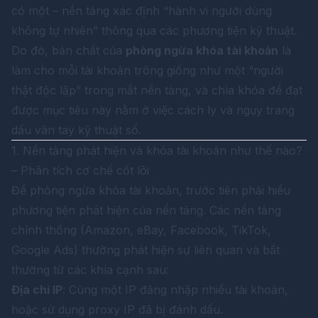
có một – nền tảng xác định “hành vi người dùng
không tự nhiên” thông qua các phương tiện kỹ thuật.
Do đó, bản chất của
phòng ngừa khóa tài khoản
là
làm cho mỗi tài khoản trông giống như một “người
thật độc lập” trong mắt nền tảng, và chìa khóa để đạt
được mục tiêu này nằm ở việc cách ly và ngụy trang
dấu vân tay kỹ thuật số.
1. Nền tảng phát hiện và khóa tài khoản như thế nào?
– Phân tích cơ chế cốt lõi
Để phòng ngừa khóa tài khoản, trước tiên phải hiểu
phương tiện phát hiện của nền tảng. Các nền tảng
chính thống (Amazon, eBay, Facebook, TikTok,
Google Ads) thường phát hiện sự liên quan và bất
thường từ các khía cạnh sau:
Địa chỉ IP
: Cùng một IP đăng nhập nhiều tài khoản,
hoặc sử dụng proxy IP đã bị đánh dấu.