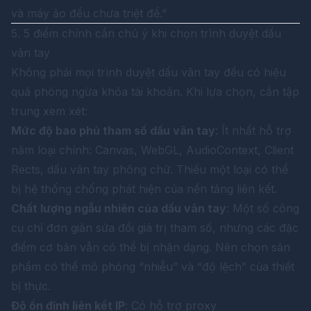
và máy ảo đều chưa triệt để.”
5. 5 điểm chính cần chú ý khi chọn trình duyệt dấu
vân tay
Không phải mọi trình duyệt dấu vân tay đều có hiệu
quả phòng ngừa khóa tài khoản. Khi lựa chọn, cần tập
trung xem xét:
Mức độ bao phủ tham số dấu vân tay
: Ít nhất hỗ trợ
năm loại chính: Canvas, WebGL, AudioContext, Client
Rects, dấu vân tay phông chữ. Thiếu một loại có thể
bị hệ thống chống phát hiện của nền tảng liên kết.
Chất lượng ngẫu nhiên của dấu vân tay
: Một số công
cụ chỉ đơn giản sửa đổi giá trị tham số, nhưng các đặc
điểm cơ bản vẫn có thể bị nhận dạng. Nên chọn sản
phẩm có thể mô phỏng “nhiễu” và “độ lệch” của thiết
bị thực.
Độ ổn định liên kết IP
: Có hỗ trợ proxy