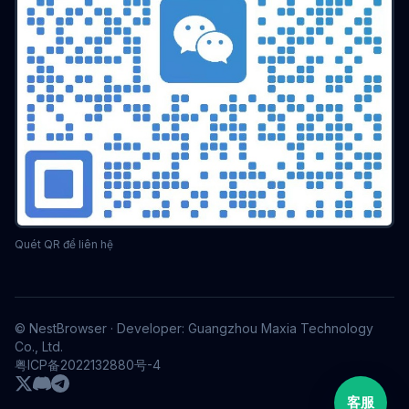
Quét QR để liên hệ
© NestBrowser · Developer: Guangzhou Maxia Technology
Co., Ltd.
粤ICP备2022132880号-4
客服