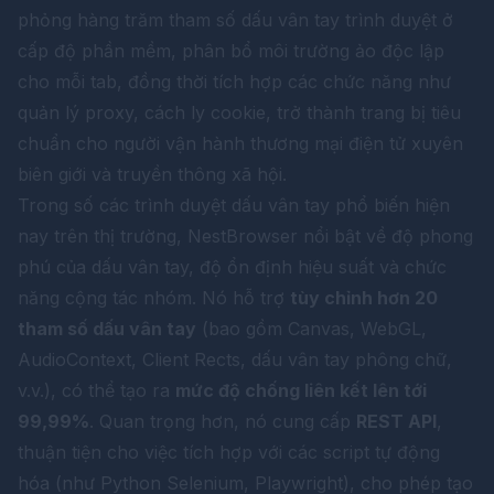
phỏng hàng trăm tham số dấu vân tay trình duyệt ở
cấp độ phần mềm, phân bổ môi trường ảo độc lập
cho mỗi tab, đồng thời tích hợp các chức năng như
quản lý proxy, cách ly cookie, trở thành trang bị tiêu
chuẩn cho người vận hành thương mại điện tử xuyên
biên giới và truyền thông xã hội.
Trong số các trình duyệt dấu vân tay phổ biến hiện
nay trên thị trường,
NestBrowser
nổi bật về độ phong
phú của dấu vân tay, độ ổn định hiệu suất và chức
năng cộng tác nhóm. Nó hỗ trợ
tùy chỉnh hơn 20
tham số dấu vân tay
(bao gồm Canvas, WebGL,
AudioContext, Client Rects, dấu vân tay phông chữ,
v.v.), có thể tạo ra
mức độ chống liên kết lên tới
99,99%
. Quan trọng hơn, nó cung cấp
REST API
,
thuận tiện cho việc tích hợp với các script tự động
hóa (như Python Selenium, Playwright), cho phép tạo