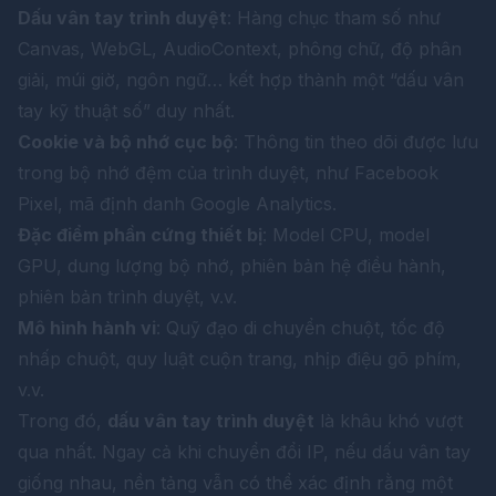
Dấu vân tay trình duyệt
: Hàng chục tham số như
Canvas, WebGL, AudioContext, phông chữ, độ phân
giải, múi giờ, ngôn ngữ… kết hợp thành một “dấu vân
tay kỹ thuật số” duy nhất.
Cookie và bộ nhớ cục bộ
: Thông tin theo dõi được lưu
trong bộ nhớ đệm của trình duyệt, như Facebook
Pixel, mã định danh Google Analytics.
Đặc điểm phần cứng thiết bị
: Model CPU, model
GPU, dung lượng bộ nhớ, phiên bản hệ điều hành,
phiên bản trình duyệt, v.v.
Mô hình hành vi
: Quỹ đạo di chuyển chuột, tốc độ
nhấp chuột, quy luật cuộn trang, nhịp điệu gõ phím,
v.v.
Trong đó,
dấu vân tay trình duyệt
là khâu khó vượt
qua nhất. Ngay cả khi chuyển đổi IP, nếu dấu vân tay
giống nhau, nền tảng vẫn có thể xác định rằng một