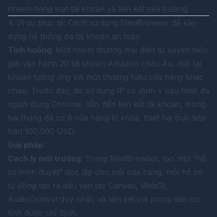
nhanh hàng loạt tài khoản và liên kết môi trường.
4. Ví dụ thực tế: Cách sử dụng NestBrowser để xây
dựng hệ thống đa tài khoản an toàn
Tình huống
: Một nhóm thương mại điện tử xuyên biên
giới vận hành 20 tài khoản Amazon châu Âu, mỗi tài
khoản tương ứng với một thương hiệu cửa hàng khác
nhau. Trước đây, do sử dụng IP cố định + cấu hình đa
người dùng Chrome, dẫn đến liên kết tài khoản, trong
hai tháng đã có 8 cửa hàng bị khóa, thiệt hại trực tiếp
hơn 100.000 USD.
Giải pháp
:
Cách ly môi trường
: Trong
NestBrowser
, tạo một “hồ
sơ trình duyệt” độc lập cho mỗi cửa hàng, mỗi hồ sơ
tự động tạo ra dấu vân tay Canvas, WebGL,
AudioContext duy nhất, và liên kết với proxy dân cư
tĩnh được chỉ định.