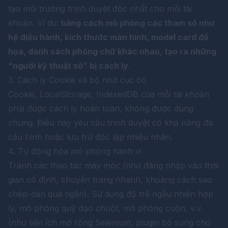
tạo môi trường trình duyệt độc nhất cho mỗi tài
khoản. Ví dụ:
bằng cách mô phỏng các tham số như
hệ điều hành, kích thước màn hình, model card đồ
họa, danh sách phông chữ khác nhau, tạo ra những
“người kỹ thuật số” bị cách ly
.
3. Cách ly Cookie và bộ nhớ cục bộ
Cookie, LocalStorage, IndexedDB của mỗi tài khoản
phải được cách ly hoàn toàn, không được dùng
chung. Điều này yêu cầu trình duyệt có khả năng đa
cấu hình hoặc lưu trữ độc lập nhiều nhân.
4. Tự động hóa mô phỏng hành vi
Tránh các thao tác máy móc (như đăng nhập vào thời
gian cố định, chuyển trang nhanh, khoảng cách sao
chép-dán quá ngắn). Sử dụng độ trễ ngẫu nhiên hợp
lý, mô phỏng quỹ đạo chuột, mô phỏng cuộn, v.v.
(như tiện ích mở rộng Selenium, plugin bổ sung cho