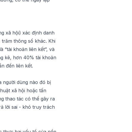
ng xã hội) xác định danh
g trăm thông số khác. Khi
 “tài khoản liên kết”, và
ng kê, hơn 40% tài khoản
n đến liên kết.
ủa người dùng nào đó bị
thuật xã hội hoặc tấn
g thao tác có thể gây ra
 lời sai - khó truy trách
c thực hai yếu tố của nền