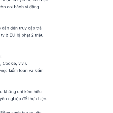
còn coi hành vi đăng
 dẫn đến truy cập trái
ty ở EU bị phạt 2 triệu
:
 Cookie, v.v.).
 việc kiểm toán và kiểm
o không chỉ kém hiệu
yên nghiệp để thực hiện.
. Bằng cách tạo ra vân