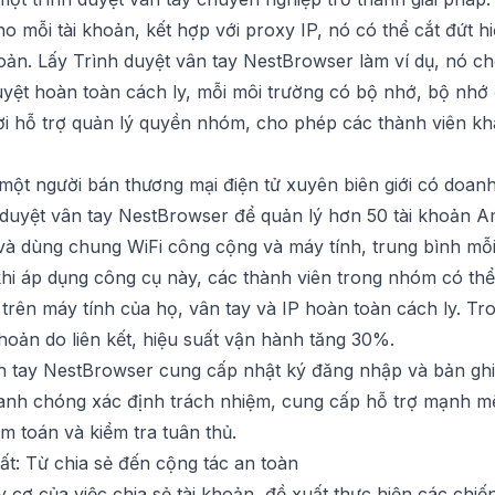
ho mỗi tài khoản, kết hợp với proxy IP, nó có thể cắt đứt h
hoản. Lấy
Trình duyệt vân tay NestBrowser
làm ví dụ, nó c
uyệt hoàn toàn cách ly, mỗi môi trường có bộ nhớ, bộ nhớ
ời hỗ trợ quản lý quyền nhóm, cho phép các thành viên kh
.
 một người bán thương mại điện tử xuyên biên giới có doa
 duyệt vân tay NestBrowser
để quản lý hơn 50 tài khoản 
n và dùng chung WiFi công cộng và máy tính, trung bình mỗi
 khi áp dụng công cụ này, các thành viên trong nhóm có t
trên máy tính của họ, vân tay và IP hoàn toàn cách ly. T
hoản do liên kết, hiệu suất vận hành tăng 30%.
n tay NestBrowser
cung cấp nhật ký đăng nhập và bản ghi th
 nhanh chóng xác định trách nhiệm, cung cấp hỗ trợ mạnh 
ểm toán và kiểm tra tuân thủ.
ất: Từ chia sẻ đến cộng tác an toàn
uy cơ của việc chia sẻ tài khoản, đề xuất thực hiện các chiế