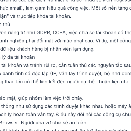
ực email), làm giảm hiệu quả công việc. Một số nền tảng 
lận” và trực tiếp khóa tài khoản.
n thủ
ền riêng tư như GDPR, CCPA, việc chia sẻ tài khoản có thể
anh nghiệp phải đối mặt với mức phạt cao. Ví dụ, một công 
n dữ liệu khách hàng bị nhân viên lạm dụng.
lý đa tài khoản
 tài khoản và tránh rủi ro, cần tuân thủ các nguyên tắc sau
ó danh tính số độc lập (IP, vân tay trình duyệt, bộ nhớ đệm,
g thao tác có thể liên kết đến người cụ thể, thuận tiện cho
ảo mật, giúp nhóm làm việc trôi chảy.
thống như sử dụng các trình duyệt khác nhau hoặc máy ả
h ly hoàn toàn vân tay. Điều này đòi hỏi các công cụ chu
Browser: Người phá vỡ chia sẻ an toàn
 một trình duyệt vân tay chuyên nghiệp trở thành giải pháp