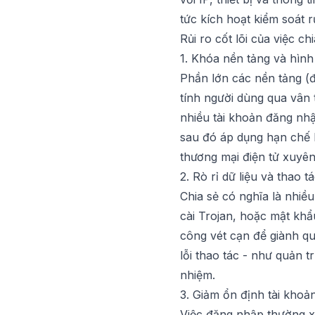
tức kích hoạt kiểm soát rủ
Rủi ro cốt lõi của việc ch
1. Khóa nền tảng và hình 
Phần lớn các nền tảng (đ
tính người dùng qua vân 
nhiều tài khoản đăng nhập
sau đó áp dụng hạn chế 
thương mại điện tử xuyên 
2. Rò rỉ dữ liệu và thao 
Chia sẻ có nghĩa là nhiều
cài Trojan, hoặc mật khẩu
công vét cạn để giành qu
lỗi thao tác - như quản t
nhiệm.
3. Giảm ổn định tài khoả
Việc đăng nhập thường xu