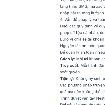
tảng (như SMS, mã xác th
nhập bất thường là “gian 
4. Vấn đề pháp lý và tuâ
Dưới các quy định về quy
phép dữ liệu cá nhân, do
Euro vì chia sẻ tài khoả
Nguyên tắc an toàn quản 
Để quản lý an toàn nhiều
Cách ly
: Mỗi tài khoản c
Truy xuất
: Mỗi hành độn
soát quyền.
Tiện lợi
: Không hy sinh b
Các phương pháp truyền 
quả mà còn không thể các
Trình duyệt vân tay Nest
Đối với các vấn đề trên,