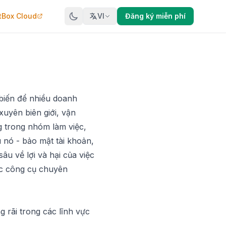
tBox Cloud
VI
Đăng ký miễn phí
 biến để nhiều doanh
uyên biên giới, vận
g trong nhóm làm việc,
u nó - bảo mật tài khoản,
sâu về lợi và hại của việc
ác công cụ chuyên
g rãi trong các lĩnh vực