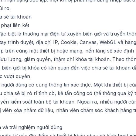
i ro.
ia sẻ tài khoản
phạt liên kết
ặc biệt là thương mại điện tử xuyên biên giới và truyền thô
tay trình duyệt, địa chỉ IP, Cookie, Canvas, WebGL và hàn
 trên cùng một thiết bị hoặc mạng, nền tảng sẽ xác định là
lưu lượng, giảm quyền, thậm chí khóa tài khoản. Theo thố
biên giới bị khóa có liên quan đến việc chia sẻ tài khoản dẫ
tác vượt quyền
 người dùng có cùng thông tin xác thực. Một khi thiết bị c
 chia sẻ bị rò rỉ tình cờ, kẻ tấn công có thể thông qua kỹ 
yền kiểm soát toàn bộ tài khoản. Ngoài ra, nhiều người cùn
rị viên xóa nhầm dữ liệu, nhân viên chăm sóc khách hàng trả
n và trải nghiệm người dùng
yên từ các địa điểm và thiết bị khác nhau sẽ kích hoạt xá