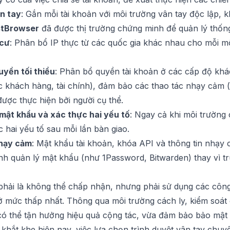
ân tay
: Gắn mỗi tài khoản với môi trường vân tay độc lập, 
stBrowser
đã được thị trường chứng minh để quản lý thống
 cư
: Phân bổ IP thực từ các quốc gia khác nhau cho mỗi mô
yền tối thiểu
: Phân bổ quyền tài khoản ở các cấp độ khác
 khách hàng, tài chính), đảm bảo các thao tác nhạy cảm (
 được thực hiện bởi người cụ thể.
mật khẩu và xác thực hai yếu tố
: Ngay cả khi môi trường 
 hai yếu tố sau mỗi lần bàn giao.
nhạy cảm
: Mật khẩu tài khoản, khóa API và thông tin nhạy
nh quản lý mật khẩu (như 1Password, Bitwarden) thay vì t
phải là không thể chấp nhận, nhưng phải sử dụng các công
 ở mức thấp nhất. Thông qua môi trường cách ly, kiểm soát
có thể tận hưởng hiệu quả cộng tác, vừa đảm bảo bảo mật 
khắt khe hiện nay, việc lựa chọn trình duyệt vân tay chuy