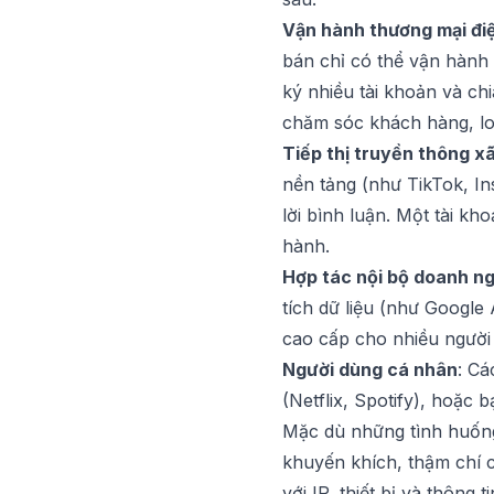
Vận hành thương mại điệ
bán chỉ có thể vận hành
ký nhiều tài khoản và c
chăm sóc khách hàng, log
Tiếp thị truyền thông xã
nền tảng (như TikTok, In
lời bình luận. Một tài kh
hành.
Hợp tác nội bộ doanh n
tích dữ liệu (như Google
cao cấp cho nhiều người
Người dùng cá nhân
: Cá
(Netflix, Spotify), hoặc 
Mặc dù những tình huống
khuyến khích, thậm chí c
với IP, thiết bị và thông