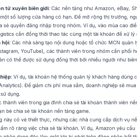
n tử xuyên biên giới
: Các nền tảng như Amazon, eBay, Sh
 một số lượng cửa hàng có hạn. Để mở rộng thị trường, n
hia sẻ quyền đăng nhập trong nhóm. Ví dụ, vào mùa cao đi
istics cần đồng thời thao tác cùng một tài khoản để xử lý
 hội
: Các nhà sáng tạo nội dung hoặc tổ chức MCN quản lý
stagram, YouTube), các thành viên trong nhóm cần phối hợ
oản có thể được sử dụng đồng thời bởi nhiều người như biên 
ghiệp
: Ví dụ, tài khoản hệ thống quản lý khách hàng dùng
 Analytics). Để giảm chi phí mua sắm, doanh nghiệp sẽ mua
 sử dụng.
c thành viên trong gia đình chia sẻ tài khoản thành viên nề
bạn bè chia sẻ tài khoản nền tảng game.
 này có vẻ thiết thực, nhưng các nhà cung cấp dịch vụ n
ấm rõ ràng việc chia sẻ tài khoản. Ví dụ, Amazon yêu cầu 
 tin nhận dạng độc lập; một khi bị phát hiện đăng nhập bất 