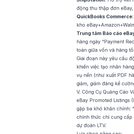
động thu thập đơn eBay, 
QuickBooks Commerce
kho eBay+Amazon+Walmar
Trung tâm Báo cáo eB
hàng ngày “Payment Recon
toán giữa vốn và hàng tồ
Giai đoạn này yêu cầu độ
khiến việc tạo nhãn hàng 
vụ nền (như xuất PDF hà
giảm, giảm đáng kể cường
V. Công Cụ Quảng Cáo V
eBay Promoted Listings 
gặp ba khó khăn chính: 
chính thức chỉ cung cấp 
dự đoán LTV.
Lựa chọn nâng cao: