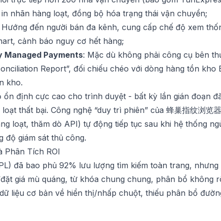
in nhãn hàng loạt, đồng bộ hóa trạng thái vận chuyển;
: Hướng đến người bán đa kênh, cung cấp chế độ xem thố
t, cảnh báo nguy cơ hết hàng;
ay Managed Payments
: Mặc dù không phải công cụ bên th
ciliation Report”, đối chiếu chéo với dòng hàng tồn kho E
n kho.
 ổn định cực cao cho trình duyệt - bất kỳ lần gián đoạn 
loạt thất bại. Công nghệ “duy trì phiên” của
蜂巢指纹浏览
ng loạt, thăm dò API) tự động tiếp tục sau khi hệ thống 
 độ giám sát thủ công.
à Phân Tích ROI
(PL) đã bao phủ 92% lưu lượng tìm kiếm toàn trang, nhưng
“đặt giá mù quáng, từ khóa chung chung, phân bổ không r
dữ liệu cơ bản về hiển thị/nhấp chuột, thiếu phân bổ đường