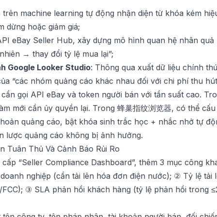
a trên machine learning tự động nhận diện từ khóa kém hi
 dừng hoặc giảm giá;
i API eBay Seller Hub, xây dựng mô hình quan hệ nhân quả
nhiên → thay đổi tỷ lệ mua lại”;
nh Google Looker Studio
: Thông qua xuất dữ liệu chính th
của “các nhóm quảng cáo khác nhau đối với chi phí thu hú
 cần gọi API eBay và token người bán với tần suất cao. Tro
 làm mới cần ủy quyền lại. Trong
蜂巢指纹浏览器
, có thể cấu
khoản quảng cáo, bật khóa sinh trắc học + nhắc nhở tự độ
iến lược quảng cáo không bị ảnh hưởng.
án Tuân Thủ Và Cảnh Báo Rủi Ro
cấp “Seller Compliance Dashboard”, thêm 3 mục công kha
doanh nghiệp (cần tải lên hóa đơn điện nước); ② Tỷ lệ tải lê
FCC); ③ SLA phản hồi khách hàng (tỷ lệ phản hồi trong ≤
t tên công ty, tên pháp nhân, tài khoản người bán, đối chi