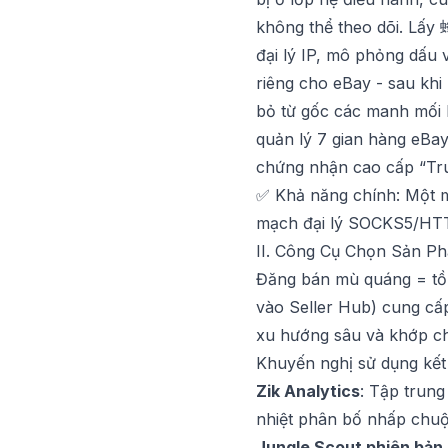
không thể theo dõi. Lấy
đại lý IP, mô phỏng dấu 
riêng cho eBay - sau khi
bỏ từ gốc các manh mối l
quản lý 7 gian hàng eBay,
chứng nhận cao cấp “Tru
✅ Khả năng chính: Một m
mạch đại lý SOCKS5/HTTP
II. Công Cụ Chọn Sản Ph
Đăng bán mù quáng = tồn
vào Seller Hub) cung cấp
xu hướng sâu và khớp ch
Khuyến nghị sử dụng kết
Zik Analytics
: Tập trung
nhiệt phân bố nhấp chuột
Jungle Scout phiên bản