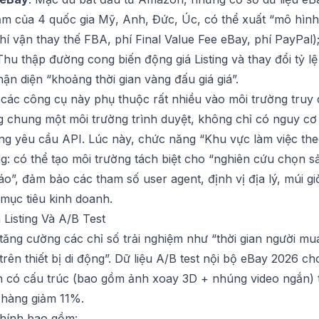
năm của 4 quốc gia Mỹ, Anh, Đức, Úc, có thể xuất “mô hình
hí vận thay thế FBA, phí Final Value Fee eBay, phí PayPal)
 Thu thập đường cong biến động giá Listing và thay đổi tỷ 
hận diện “khoảng thời gian vàng đấu giá giá”.
a các công cụ này phụ thuộc rất nhiều vào môi trường truy 
g chung một môi trường trình duyệt, không chỉ có nguy cơ
ượng yêu cầu API. Lúc này, chức năng “Khu vực làm việc th
g: có thể tạo môi trường tách biệt cho “nghiên cứu chọn s
áo”, đảm bảo các tham số user agent, định vị địa lý, múi g
mục tiêu kinh doanh.
 Listing Và A/B Test
tăng cường các chỉ số trải nghiệm như “thời gian người mua ở 
rên thiết bị di động”. Dữ liệu A/B test nội bộ eBay 2026 cho
 có cấu trúc (bao gồm ảnh xoay 3D + nhúng video ngắn) t
ả hàng giảm 11%.
chính bao gồm: