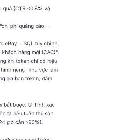
ệu quả (CTR <0.8% và
 “chi phí quảng cáo →
ức eBay + SQL tùy chỉnh,
t khách hàng mới (CAC)“.
ng khi token chỉ có hiệu
 hình riêng “khu vực làm
ng gia hạn token, đảm
i bắt buộc: ① Tính xác
n tài liệu tuân thủ sản
24 giờ cần ≥90%).
ến với danh sách trừng