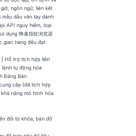
giờ, ngôn ngữ, liên kết
ẵn mẫu dấu vân tay dành
ọi API nguy hiểm, loại
 sử dụng
蜂巢指纹浏览器
ác gian hàng đều đạt
 Hỗ trợ tích hợp liền
p lệnh tự động hóa
nh Đăng Bán
cung cấp (đã tích hợp
u khả năng mô hình hóa
yển đổi từ khóa, bản đồ
ay đã bao phủ dữ liệu