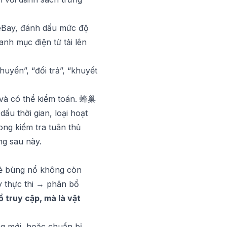
 eBay, đánh dấu mức độ
nh mục điện tử tải lên
uyển”, “đổi trả”, “khuyết
và có thể kiểm toán.
蜂巢
u thời gian, loại hoạt
ng kiểm tra tuân thủ
ng sau này.
 lẻ bùng nổ không còn
y thực thi → phân bổ
ổ truy cập, mà là vật
ng mới, hoặc chuẩn bị