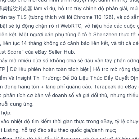
蜂巢指纹浏览器
làm ví dụ, hỗ trợ tùy chỉnh độ phân giải, múi 
vân tay TLS (tương thích với lõi Chrome 110-128), và có s
 bật sẽ tự động chặn rò rỉ WebRTC, vô hiệu hóa các cuộc g
iên kết. Một người bán phụ tùng ô tô ở Shenzhen thực tế:
 liên tục 14 tháng không có cảnh báo liên kết, và tất cả c
st Score” của eBay Seller Hub.
áy mở nhiều cửa sổ không chia sẻ dấu vân tay phần cứng |
 | Dữ liệu phiên hoàn toàn tách biệt | Hỗ trợ mở rộng tậ
ẩm Và Insight Thị Trường: Để Dữ Liệu Thúc Đẩy Quyết Đị
 đọng hàng tồn + lãng phí quảng cáo. Terapeak do eBay 
 phân tích cơ bản về doanh số và giá đối thủ, nhưng thiế
uỗi cung ứng.
 hợp:
 vào nhiệt độ tìm kiếm thời gian thực trong eBay, tỷ lệ chu
 Listing, hỗ trợ đào sâu theo quốc gia/danh mục;
 eBay
: Mặc dù bắt đầu từ Amazon, nhưng cơ sở dữ liệu eB