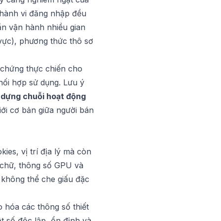
g hành vi đăng nhập đều
cần vận hành nhiều gian
vực), phương thức thô sơ
m chứng thực chiến cho
hối hợp sử dụng. Lưu ý
 dựng chuỗi hoạt động
iới cơ bản giữa người bán
ies, vị trí địa lý mà còn
 chữ, thông số GPU và
không thể che giấu đặc
 hóa các thông số thiết
t số độc lập, ổn định và