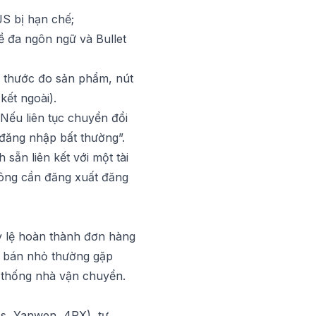
S bị hạn chế;
ề đa ngôn ngữ và Bullet
, thước đo sản phẩm, nút
kết ngoài).
Nếu liên tục chuyển đổi
i đăng nhập bất thường”.
sẵn liên kết với một tài
hông cần đăng xuất đăng
tỷ lệ hoàn thành đơn hàng
i bán nhỏ thường gặp
ệ thống nhà vận chuyển.
ss, Yanwen, 4PX), tự