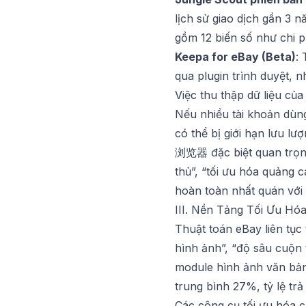
lịch sử giao dịch gần 3 
gồm 12 biến số như chi p
Keepa for eBay (Beta)
:
qua plugin trình duyệt, n
Việc thu thập dữ liệu củ
Nếu nhiều tài khoản dùn
có thể bị giới hạn lưu l
浏览器
đặc biệt quan trọn
thủ”, “tối ưu hóa quảng c
hoàn toàn nhất quán với 
III. Nền Tảng Tối Ưu Hóa
Thuật toán eBay liên tục 
hình ảnh”, “độ sâu cuộn t
module hình ảnh văn bản
trung bình 27%, tỷ lệ tr
Các công cụ tối ưu hóa 