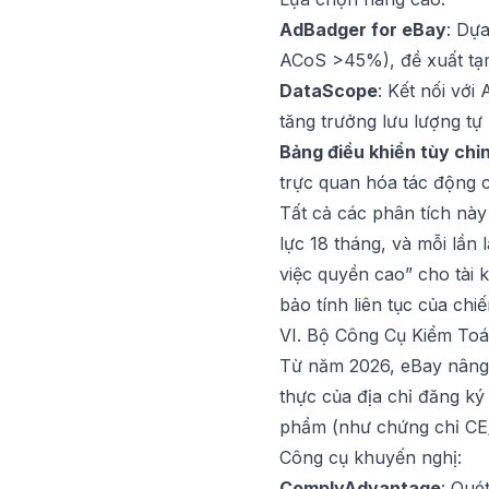
AdBadger for eBay
: Dự
ACoS >45%), đề xuất tạm
DataScope
: Kết nối vớ
tăng trưởng lưu lượng tự 
Bảng điều khiển tùy chỉ
trực quan hóa tác động 
Tất cả các phân tích này
lực 18 tháng, và mỗi lần
việc quyền cao” cho tài 
bảo tính liên tục của ch
VI. Bộ Công Cụ Kiểm To
Từ năm 2026, eBay nâng 
thực của địa chỉ đăng ký 
phẩm (như chứng chỉ CE/
Công cụ khuyến nghị:
ComplyAdvantage
: Qué