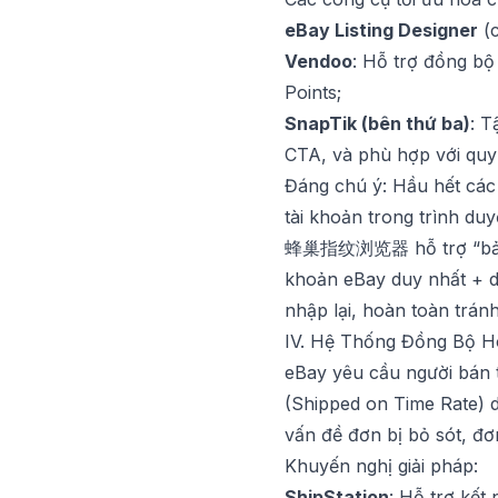
eBay Listing Designer
(c
Vendoo
: Hỗ trợ đồng bộ
Points;
SnapTik (bên thứ ba)
: T
CTA, và phù hợp với quy 
Đáng chú ý: Hầu hết các
tài khoản trong trình duy
蜂巢指纹浏览器
hỗ trợ “bả
khoản eBay duy nhất + dấ
nhập lại, hoàn toàn trán
IV. Hệ Thống Đồng Bộ Hó
eBay yêu cầu người bán t
(Shipped on Time Rate) 
vấn đề đơn bị bỏ sót, đơ
Khuyến nghị giải pháp:
ShipStation
: Hỗ trợ kết