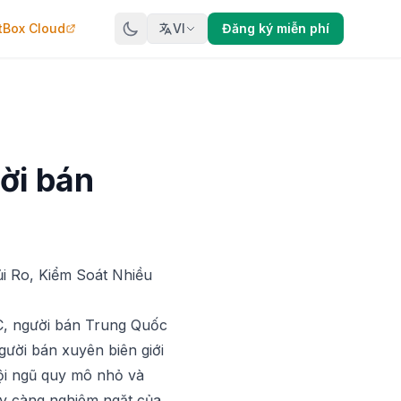
tBox Cloud
VI
Đăng ký miễn phí
ời bán
i Ro, Kiểm Soát Nhiều
2C, người bán Trung Quốc
ười bán xuyên biên giới
i ngũ quy mô nhỏ và
gày càng nghiêm ngặt của