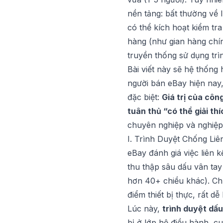
nền tảng: bất thường về 
có thể kích hoạt kiểm tr
hàng (như gian hàng chín
truyền thống sử dụng trì
Bài viết này sẽ hệ thống
người bán eBay hiện nay,
đặc biệt:
Giá trị của cô
tuân thủ “có thể giải thí
chuyên nghiệp và nghiệp
I. Trình Duyệt Chống Li
eBay đánh giá việc liên k
thu thập sâu dấu vân ta
hơn 40+ chiều khác). Ch
điểm thiết bị thực, rất dễ
Lúc này,
trình duyệt dấu
bị ở lớp hệ điều hành, c