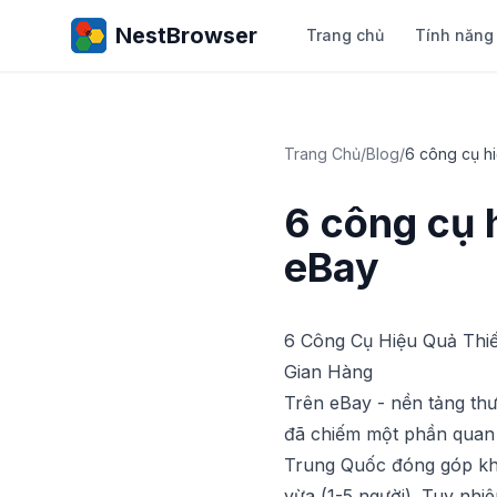
NestBrowser
Trang chủ
Tính năng
Trang Chủ
/
Blog
/
6 công cụ hi
6 công cụ 
eBay
6 Công Cụ Hiệu Quả Thiế
Gian Hàng
Trên eBay - nền tảng th
đã chiếm một phần quan t
Trung Quốc đóng góp kh
vừa (1-5 người). Tuy nhi