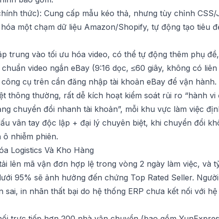
hính thức): Cung cấp mẫu kéo thả, nhưng tùy chỉnh CSS/J
 hóa một chạm dữ liệu Amazon/Shopify, tự động tạo tiêu đ
ập trung vào tối ưu hóa video, có thể tự động thêm phụ đề
chuẩn video ngắn eBay (9:16 dọc, ≤60 giây, không có liên 
 công cụ trên cần đăng nhập tài khoản eBay để vận hành. 
ệt thông thường, rất dễ kích hoạt kiểm soát rủi ro “hành v
ng chuyển đổi nhanh tài khoản”, mỗi khu vực làm việc định 
u vân tay độc lập + đại lý chuyên biệt, khi chuyển đổi k
h ô nhiễm phiên.
a Logistics Và Kho Hàng
ải lên mã vận đơn hợp lệ trong vòng 2 ngày làm việc, và 
dưới 95% sẽ ảnh hưởng đến chứng Top Rated Seller. Ngườ
n sai, in nhãn thất bại do hệ thống ERP chưa kết nối với h
 nối trực tiếp hơn 200 nhà vận chuyển (bao gồm YunExpre