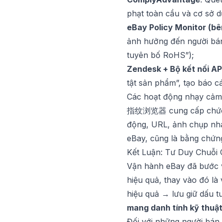
phạt toàn cầu và cơ sở dữ
eBay Policy Monitor (bê
ảnh hưởng đến người bán 
tuyên bố RoHS”);
Zendesk + Bộ kết nối AP
tật sản phẩm”, tạo báo c
Các hoạt động nhạy cảm n
指纹浏览器
cung cấp chức
động, URL, ảnh chụp nhan
eBay, cũng là bằng chứn
Kết Luận: Tư Duy Chuỗ
Vận hành eBay đã bước v
hiệu quả, thay vào đó là
hiệu quả → lưu giữ dấu t
mang danh tính kỹ thuật 
Đối với những người bán