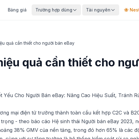
Bảng giá
Trường hợp dùng
Tài nguyên
🐝 Nes
ệu quả cần thiết cho người bán eBay
hiệu quả cần thiết cho ngư
t Yếu Cho Người Bán eBay: Nâng Cao Hiệu Suất, Tránh Rủ
ương mại điện tử trưởng thành toàn cầu kết hợp C2C và B
rọng - theo báo cáo Hệ sinh thái Người bán eBay 2023, ng
oảng 38% GMV của nền tảng, trong đó hơn 65% là các độ
ên, cùng với sự tăng trưởng là hệ thống kiểm soát rủi ro n