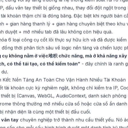
IP, dấu vân tay thiết bị giống nhau, thay đổi đột ngột tron
a tài khoản thậm chí là đóng băng. Đặc biệt khi người bán 
h + gian hàng thanh lý + gian hàng chuyên biệt theo khu 
nh duyệt + mở nhiều tab đã lâu không còn hiệu quả.
 hóa 6 loại công cụ cốt lõi thực sự hữu ích và đã được kiể
 đồng thời phân tích sâu về logic nền tảng và chiến lược p
ng cụ không nằm ở việc堆积 chức năng, mà ở khả năng xây
ch, có thể tái tạo, có thể kiểm toán”
- đây chính là ranh g
 dư.
ên Kết: Nền Tảng An Toàn Cho Vận Hành Nhiều Tài Khoản
ết tài khoản cực kỳ nghiêm ngặt, không chỉ kiểm tra IP, Cook
y thiết bị (Canvas, WebGL, AudioContext, danh sách phông
rome thông thường mở nhiều cửa sổ hoặc cửa sổ ẩn danh 
 bị nhận diện là cùng một thiết bị đầu cuối.
 vân tay
chuyên nghiệp trở thành nhu cầu thiết yếu. Nó ảo
ung cấp cho mỗi cấu hình trình duyệt một danh tính kỹ thuậ