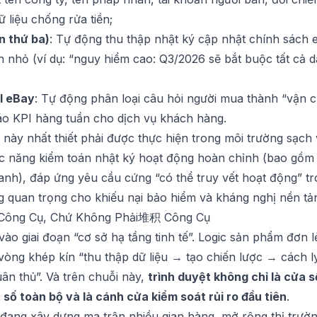
 liệu chống rửa tiền;
n thứ ba)
: Tự động thu thập nhật ký cập nhật chính sách
nhỏ (ví dụ: “nguy hiểm cao: Q3/2026 sẽ bắt buộc tất cả da
I eBay
: Tự động phân loại câu hỏi người mua thành “vận ch
áo KPI hàng tuần cho dịch vụ khách hàng.
ày nhất thiết phải được thực hiện trong môi trường sạch 
 năng kiểm toán nhật ký hoạt động hoàn chỉnh (bao gồm dấ
h), đáp ứng yêu cầu cứng “có thể truy vết hoạt động” tro
g quan trọng cho khiếu nại bảo hiểm và kháng nghị nền tả
i Công Cụ, Chứ Không Phải堆积 Công Cụ
ào giai đoạn “cơ sở hạ tầng tinh tế”. Logic sản phẩm đơn
 vòng khép kín “thu thập dữ liệu → tạo chiến lược → cách l
uân thủ”. Và trên chuỗi này,
trình duyệt không chỉ là cửa s
số toàn bộ và là cánh cửa kiểm soát rủi ro đầu tiên
.
 đang xây dựng ma trận nhiều gian hàng, mở rộng thị trườ