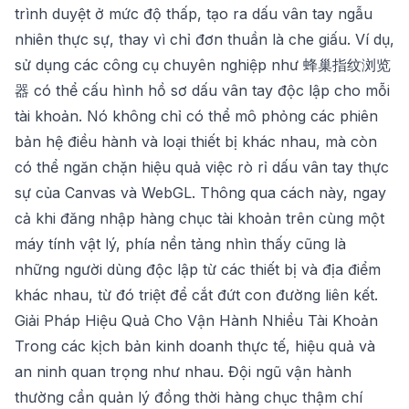
trình duyệt ở mức độ thấp, tạo ra dấu vân tay ngẫu
nhiên thực sự, thay vì chỉ đơn thuần là che giấu. Ví dụ,
sử dụng các công cụ chuyên nghiệp như
蜂巢指纹浏览
器
có thể cấu hình hồ sơ dấu vân tay độc lập cho mỗi
tài khoản. Nó không chỉ có thể mô phỏng các phiên
bản hệ điều hành và loại thiết bị khác nhau, mà còn
có thể ngăn chặn hiệu quả việc rò rỉ dấu vân tay thực
sự của Canvas và WebGL. Thông qua cách này, ngay
cả khi đăng nhập hàng chục tài khoản trên cùng một
máy tính vật lý, phía nền tảng nhìn thấy cũng là
những người dùng độc lập từ các thiết bị và địa điểm
khác nhau, từ đó triệt để cắt đứt con đường liên kết.
Giải Pháp Hiệu Quả Cho Vận Hành Nhiều Tài Khoản
Trong các kịch bản kinh doanh thực tế, hiệu quả và
an ninh quan trọng như nhau. Đội ngũ vận hành
thường cần quản lý đồng thời hàng chục thậm chí