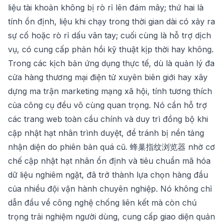
liệu tài khoản không bị rò rỉ lên đám mây; thứ hai là
tính ổn định, liệu khi chạy trong thời gian dài có xảy ra
sự cố hoặc rò rỉ dấu vân tay; cuối cùng là hỗ trợ dịch
vụ, có cung cấp phản hồi kỹ thuật kịp thời hay không.
Trong các kịch bản ứng dụng thực tế, dù là quản lý đa
cửa hàng thương mại điện tử xuyên biên giới hay xây
dựng ma trận marketing mạng xã hội, tính tương thích
của công cụ đều vô cùng quan trọng. Nó cần hỗ trợ
các trang web toàn cầu chính và duy trì đồng bộ khi
cập nhật hạt nhân trình duyệt, để tránh bị nền tảng
nhận diện do phiên bản quá cũ.
蜂巢指纹浏览器
nhờ cơ
chế cập nhật hạt nhân ổn định và tiêu chuẩn mã hóa
dữ liệu nghiêm ngặt, đã trở thành lựa chọn hàng đầu
của nhiều đội vận hành chuyên nghiệp. Nó không chỉ
dẫn đầu về công nghệ chống liên kết mà còn chú
trọng trải nghiệm người dùng, cung cấp giao diện quản