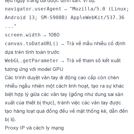
liệu ngụy trang đã được định sẵn. Ví dụ:
→
navigator.userAgent
"Mozilla/5.0 (Linux;
Android 13; SM-S908B) AppleWebKit/537.36
..."
→ 1080
screen.width
→ Trả về mẫu nhiễu cố định
canvas.toDataURL()
dựa trên tính toán trước
→ Trả về tham số kết xuất
WebGL.getParameter
tương ứng với model GPU
Các trình duyệt vân tay di động cao cấp còn chèn
nhiễu ngẫu nhiên một cách linh hoạt, tạo ra sự khác
biệt hợp lý giữa các vân tay (giống như dung sai sản
xuất của thiết bị thực), tránh việc các vân tay được
tạo hàng loạt quá đồng đều về mặt thống kê, dẫn đến
bị lộ.
Proxy IP và cách ly mạng