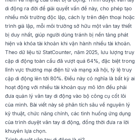
di động ra đời để giải quyết vấn đề này, cho phép tạo
nhiều môi trường độc lập, cách ly trên điện thoại hoặc
trình giả lập, mỗi môi trường sở hữu một vân tay thiết
bị duy nhất, giúp người dùng tránh bị nền tảng phát
hiện và khóa tài khoản khi vận hành nhiều tài khoản.
Theo dữ liệu từ StatCounter, năm 2025, lưu lượng truy
cập di động toàn cầu đã vượt quá 64%, đặc biệt trong
lĩnh vực thương mại điện tử và mạng xã hội, tỷ lệ truy
cập di động lên tới 80%. Điều này có nghĩa là bất kỳ ai
hoạt động với nhiều tài khoản quy mô lớn đều phải
đưa quản lý vân tay di động vào bộ công cụ cốt lõi
của mình. Bài viết này sẽ phân tích sâu về nguyên lý
kỹ thuật, chức năng chính, các tình huống ứng dụng
của trình duyệt vân tay di động, đồng thời đưa ra lời
khuyên lựa chọn.
Trình duyệt vân tay di động là gì?