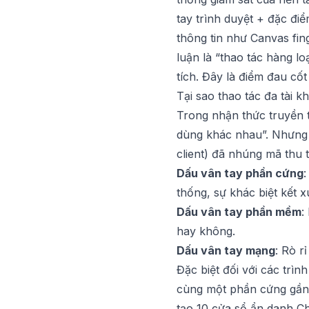
tay trình duyệt + đặc điể
thông tin như Canvas fin
luận là “thao tác hàng lo
tích. Đây là điểm đau cốt
Tại sao thao tác đa tài k
Trong nhận thức truyền 
dùng khác nhau”. Nhưng 
client) đã nhúng mã thu 
Dấu vân tay phần cứng
:
thống, sự khác biệt kết 
Dấu vân tay phần mềm
:
hay không.
Dấu vân tay mạng
: Rò r
Đặc biệt đối với các trì
cùng một phần cứng gần n
tạo 10 cửa sổ ẩn danh Ch