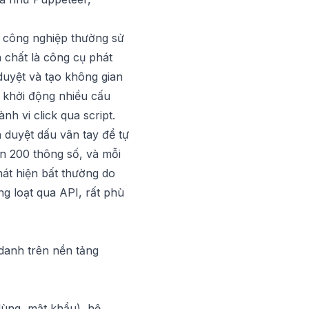
h công nghiệp thường sử
n chất là công cụ phát
duyệt và tạo không gian
n khởi động nhiều cấu
h vi click qua script.
 duyệt dấu vân tay
để tự
ơn 200 thông số, và mỗi
phát hiện bất thường do
ng loạt qua API, rất phù
 danh trên nền tảng
 dùng, mật khẩu), hệ