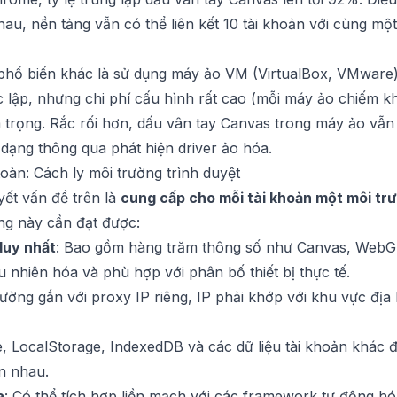
au, nền tảng vẫn có thể liên kết 10 tài khoản với cùng m
hổ biến khác là sử dụng máy ảo VM (VirtualBox, VMware)
 lập, nhưng chi phí cấu hình rất cao (mỗi máy ảo chiếm
 trọng. Rắc rối hơn, dấu vân tay Canvas trong máy ảo vẫn
dạng thông qua phát hiện driver ảo hóa.
toàn: Cách ly môi trường trình duyệt
yết vấn đề trên là
cung cấp cho mỗi tài khoản một môi tr
ờng này cần đạt được:
duy nhất
: Bao gồm hàng trăm thông số như Canvas, WebGL
u nhiên hóa và phù hợp với phân bố thiết bị thực tế.
rường gắn với proxy IP riêng, IP phải khớp với khu vực địa 
e, LocalStorage, IndexedDB và các dữ liệu tài khoản khác 
ẫn nhau.
a
: Có thể tích hợp liền mạch với các framework tự động h