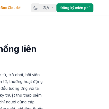
tBox Cloud
VI
Đăng ký miễn phí
hống liên
tử, trò chơi, hội viên
ện tử, thưởng hoạt động
 đều tương ứng với tài
kỹ thuật thu thập điểm
chí người dùng cấp
iêm ngặt, chỉ đơn thuần