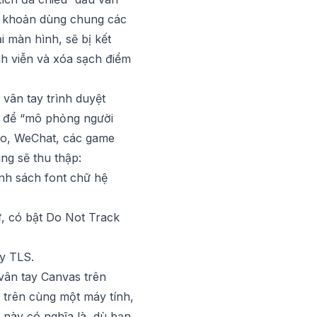
tài khoản dùng chung các
i màn hình, sẽ bị kết
ĩnh viễn và xóa sạch điểm
 vân tay trình duyệt
ủ để “mô phỏng người
uo, WeChat, các game
ng sẽ thu thập:
anh sách font chữ hệ
ữ, có bật Do Not Track
ay TLS.
vân tay Canvas trên
 trên cùng một máy tính,
 này có nghĩa là, dù bạn