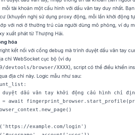
 mỗi tài khoản một cấu hình với dấu vân tay duy nhất. Bạn
ư (khuyến nghị sử dụng proxy động, mỗi lần khởi động tự 
 khớp với nơi ở thường trú của người dùng mô phỏng, ví dụ
xy xuất phát từ Thượng Hải.
động hóa
ght kết nối với cổng debug mà trình duyệt dấu vân tay cu
ịa chỉ WebSocket cục bộ (ví dụ
), script có thể điều khiển i
9/devtools/browser/XXXX
qua địa chỉ này. Logic mẫu như sau:
unt_list:

 duyệt dấu vân tay khởi động cấu hình chỉ địn
 = await fingerprint_browser.start_profile(pr
owser_context.new_page()

('https://example.com/login')

('#username', account['user'])
