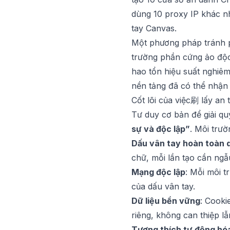
dùng 10 proxy IP khác nh
tay Canvas.
Một phương pháp tránh p
trường phần cứng ảo độc
hao tổn hiệu suất nghiêm
nền tảng đã có thể nhận 
Cốt lõi của việc刷 lấy an 
Tư duy cơ bản để giải qu
sự và độc lập”
. Môi trư
Dấu vân tay hoàn toàn 
chữ, mỗi lần tạo cần ngẫ
Mạng độc lập
: Mỗi môi t
của dấu vân tay.
Dữ liệu bền vững
: Cooki
riêng, không can thiệp l
Tương thích tự động hó