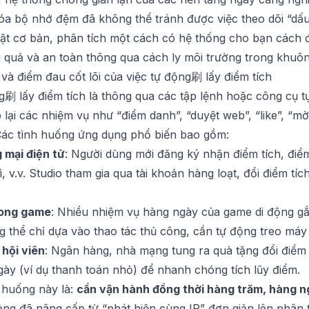
a bộ nhớ đệm đã không thể tránh được việc theo dõi “dấu v
huật cơ bản, phân tích một cách có hệ thống cho bạn cách 
 quả và an toàn thông qua cách ly môi trường trong khuôn
và điểm đau cốt lõi của việc tự động刷 lấy điểm tích
g刷 lấy điểm tích là thông qua các tập lệnh hoặc công cụ 
 lại các nhiệm vụ như “điểm danh”, “duyệt web”, “like”, “mời
. Các tình huống ứng dụng phổ biến bao gồm:
 mại điện tử
: Người dùng mới đăng ký nhận điểm tích, đi
ì, v.v. Studio tham gia qua tài khoản hàng loạt, đổi điểm tí
rong game
: Nhiều nhiệm vụ hàng ngày của game di động gắn
g thể chỉ dựa vào thao tác thủ công, cần tự động treo má
 hội viên
: Ngân hàng, nhà mạng tung ra quà tặng đổi điểm 
ày (ví dụ thanh toán nhỏ) để nhanh chóng tích lũy điểm.
 huống này là:
cần vận hành đồng thời hàng trăm, hàng n
ảng đã nâng cấp từ “phát hiện cùng IP” đơn giản lên phân 