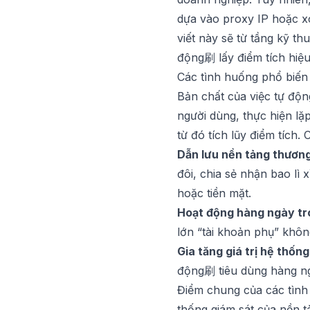
dựa vào proxy IP hoặc xó
viết này sẽ từ tầng kỹ t
động刷 lấy điểm tích hiệu
Các tình huống phổ biến 
Bản chất của việc tự độn
người dùng, thực hiện lặp
từ đó tích lũy điểm tích
Dẫn lưu nền tảng thương
đôi, chia sẻ nhận bao lì x
hoặc tiền mặt.
Hoạt động hàng ngày t
lớn “tài khoản phụ” khôn
Gia tăng giá trị hệ thống
động刷 tiêu dùng hàng ng
Điểm chung của các tình
thống giám sát của nền t