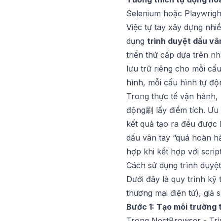
Selenium hoặc Playwright
Việc tự tay xây dựng nh
dụng
trình duyệt dấu vâ
triển thứ cấp dựa trên n
lưu trữ riêng cho mỗi cấ
hình, mỗi cấu hình tự độ
Trong thực tế vận hành, 
động刷 lấy điểm tích. Ưu 
kết quả tạo ra đều được k
dấu vân tay “quá hoàn hả
hợp khi kết hợp với scrip
Cách sử dụng trình duyệt 
Dưới đây là quy trình kỹ 
thương mại điện tử), giả
Bước 1: Tạo môi trường 
Trong
NestBrowser - Trì