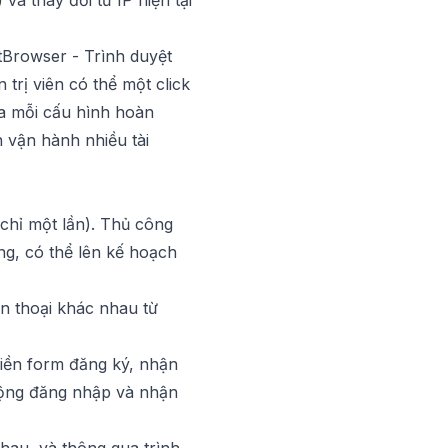
và thay đổi từ IP hiện tại
Browser - Trình duyệt
trị viên có thể một click
ủa mỗi cấu hình hoàn
h vận hành nhiều tài
chỉ một lần). Thủ công
ng, có thể lên kế hoạch
ện thoại khác nhau từ
điền form đăng ký, nhận
động đăng nhập và nhận