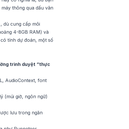
ột máy thông qua dấu vân
, dù cung cấp môi
 khoảng 4-8GB RAM) và
 có tính dự đoán, một số
ường trình duyệt “thực
, AudioContext, font
lý (múi giờ, ngôn ngữ)
được lưu trong ngăn
óa như Puppeteer,