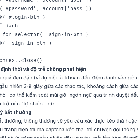
('#password', account['pass'])

k('#login-btn')

m danh

_for_selector('.sign-in-btn')

k('.sign-in-btn')

 định thời và độ trễ chống phát hiện
 quá đều đặn (ví dụ mỗi tài khoản đều điểm danh vào giờ 
gẫu nhiên 3-8 giây giữa các thao tác, khoảng cách giữa cá
hời, có thể kiểm soát múi giờ, ngôn ngữ qua trình duyệt dấ
 trở nên “tự nhiên” hơn.
lý bất thường
ất thường, thông thường sẽ yêu cầu xác thực kéo thả hoặc
nếu trang hiển thị mã captcha kéo thả, thì chuyển đổi thông