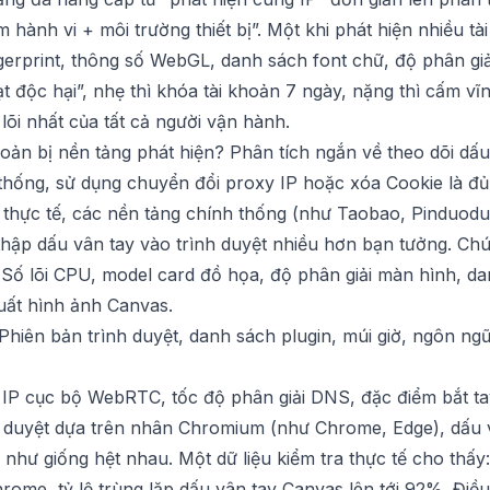
m hành vi + môi trường thiết bị”. Một khi phát hiện nhiều 
gerprint, thông số WebGL, danh sách font chữ, độ phân giả
ạt độc hại”, nhẹ thì khóa tài khoản 7 ngày, nặng thì cấm v
 lõi nhất của tất cả người vận hành.
hoản bị nền tảng phát hiện? Phân tích ngắn về theo dõi dấu
thống, sử dụng chuyển đổi proxy IP hoặc xóa Cookie là đ
thực tế, các nền tảng chính thống (như Taobao, Pinduod
thập dấu vân tay vào trình duyệt nhiều hơn bạn tưởng. Chú
 Số lõi CPU, model card đồ họa, độ phân giải màn hình, d
xuất hình ảnh Canvas.
 Phiên bản trình duyệt, danh sách plugin, múi giờ, ngôn ng
ỉ IP cục bộ WebRTC, tốc độ phân giải DNS, đặc điểm bắt t
nh duyệt dựa trên nhân Chromium (như Chrome, Edge), dấu 
hư giống hệt nhau. Một dữ liệu kiểm tra thực tế cho thấy:
rome, tỷ lệ trùng lặp dấu vân tay Canvas lên tới 92%. Điều