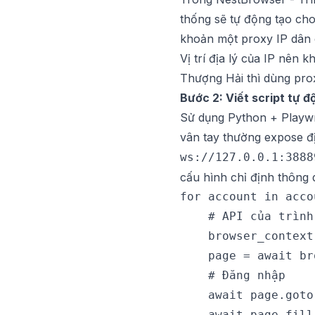
thống sẽ tự động tạo cho
khoản một proxy IP dân c
Vị trí địa lý của IP nên
Thượng Hải thì dùng pro
Bước 2: Viết script tự 
Sử dụng Python + Playwri
vân tay thường expose đ
ws://127.0.0.1:3888
cấu hình chỉ định thông 
for account in acco
    # API của trình
    browser_context
    page = await br
    # Đăng nhập

    await page.goto
    await page.fill