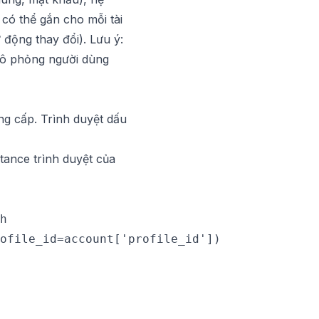
 có thể gắn cho mỗi tài
động thay đổi). Lưu ý:
 mô phỏng người dùng
ng cấp. Trình duyệt dấu
nstance trình duyệt của
h

ofile_id=account['profile_id'])
