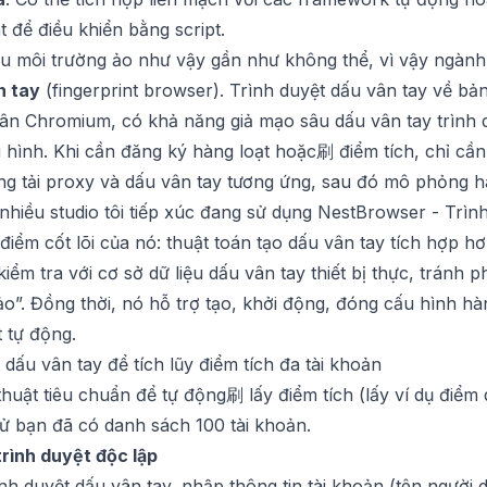
 để điều khiển bằng script.
iều môi trường ảo như vậy gần như không thể, vì vậy ngàn
n tay
(fingerprint browser). Trình duyệt dấu vân tay về bả
hân Chromium, có khả năng giả mạo sâu dấu vân tay trình 
u hình. Khi cần đăng ký hàng loạt hoặc刷 điểm tích, chỉ cầ
ng tải proxy và dấu vân tay tương ứng, sau đó mô phỏng hàn
nhiều studio tôi tiếp xúc đang sử dụng
NestBrowser - Trình
điểm cốt lõi của nó: thuật toán tạo dấu vân tay tích hợp h
iểm tra với cơ sở dữ liệu dấu vân tay thiết bị thực, tránh 
o”. Đồng thời, nó hỗ trợ tạo, khởi động, đóng cấu hình hà
t tự động.
dấu vân tay để tích lũy điểm tích đa tài khoản
thuật tiêu chuẩn để tự động刷 lấy điểm tích (lấy ví dụ điểm
 sử bạn đã có danh sách 100 tài khoản.
trình duyệt độc lập
nh duyệt dấu vân tay
, nhập thông tin tài khoản (tên người