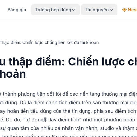
Bảng giá
Trường hợp dùng
Tài nguyên
🐝 Nes
thập điểm: Chiến lược chống liên kết đa tài khoản
u thập điểm: Chiến lược c
khoản
 thành phương tiện cốt lõi để các nền tảng thương mại điện 
i dùng. Dù là điểm danh tích điểm trên sàn thương mại đi
y hoàn tiền tiêu dùng của thẻ tín dụng, phía sau điểm tích
tế. Do đó, “tự động刷 lấy điểm tích” như một phương pháp 
t sự quan tâm của nhiều cá nhân vận hành, studio và thậm 
, hệ thống chống gian lận của các nền tảng ngày càng ngh