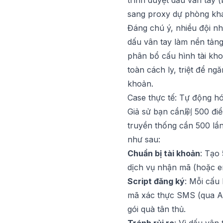
trình duyệt dấu vân tay (
sang proxy dự phòng kh
Đáng chú ý, nhiều đội n
dấu vân tay
làm nền tảng 
phân bổ cấu hình tài kho
toàn cách ly, triệt để n
khoản.
Case thực tế: Tự động hó
Giả sử bạn cần刷 500 điểm
truyền thống cần 500 lần
như sau:
Chuẩn bị tài khoản
: Tạo
dịch vụ nhận mã (hoặc em
Script đăng ký
: Mỗi cấu
mã xác thực SMS (qua AP
gói quà tân thủ.