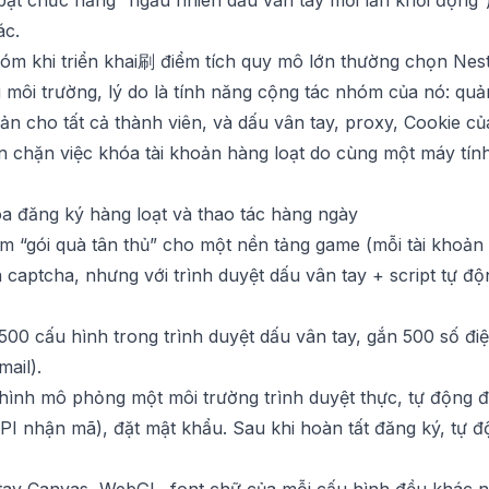
bật chức năng “ngẫu nhiên dấu vân tay mỗi lần khởi động”) 
ác.
hóm khi triển khai刷 điểm tích quy mô lớn thường chọn
Nest
môi trường, lý do là tính năng cộng tác nhóm của nó: quản 
ản cho tất cả thành viên, và dấu vân tay, proxy, Cookie c
găn chặn việc khóa tài khoản hàng loạt do cùng một máy tín
a đăng ký hàng loạt và thao tác hàng ngày
 “gói quà tân thủ” cho một nền tảng game (mỗi tài khoản 
 captcha, nhưng với trình duyệt dấu vân tay + script tự độ
 500 cấu hình trong trình duyệt dấu vân tay, gắn 500 số đi
ail).
 hình mô phỏng một môi trường trình duyệt thực, tự động 
I nhận mã), đặt mật khẩu. Sau khi hoàn tất đăng ký, tự 