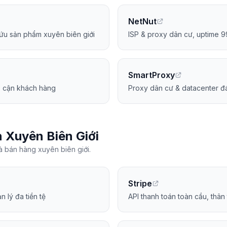
NetNut
cứu sản phẩm xuyên biên giới
ISP & proxy dân cư, uptime 
SmartProxy
p cận khách hàng
Proxy dân cư & datacenter đá
 Xuyên Biên Giới
à bán hàng xuyên biên giới.
Stripe
 lý đa tiền tệ
API thanh toán toàn cầu, thân t