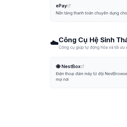
ePay
Nền tảng thanh toán chuyên dụng ch
Công Cụ Hệ Sinh Thá
☁️
Công cụ giúp tự động hóa và tối ưu q
🐝 NestBox
Điện thoại đám mây từ đội NestBrowse
mọi nơi