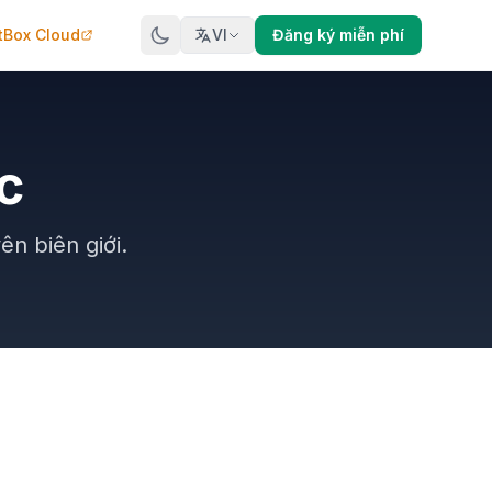
tBox Cloud
VI
Đăng ký miễn phí
c
n biên giới.