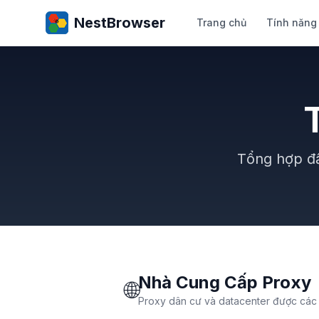
NestBrowser
Trang chủ
Tính năng
Tổng hợp đầ
Nhà Cung Cấp Proxy
🌐
Proxy dân cư và datacenter được các 