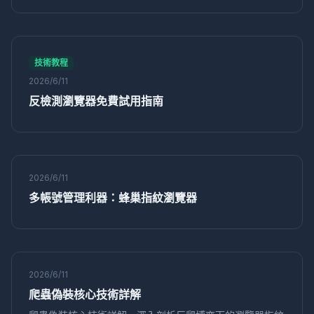
貢獻超40%營收，獲客成本僅為公域六分之一。
運營效率
矩陣營銷
獨享IP代理
IP純淨度
社交媒體營銷
電商運營
Mac版
反關聯
Instagram
矩陣運營
電商防關聯
店鋪運營
Pixelscan
Sessionbox
環境模擬
跨境運營
網路工具
技術教程
指紋隨機化
數字行銷
安全防護
Python
2026/6/11
自動化瀏覽器
爬蟲
Selenium
VPN
代理IP
反檢測瀏覽器免費試用指南
多開帳號
網路安全
瀏覽器環境池
多帳號防關聯
IP隔離
CreepJS
反指紋檢測
合規運營
電商風控
在線安全
身份保護
隱私管理
網絡安全
帳號農場
風控規避
帳號權重
權重提升
社媒運營
反爬蟲
2026/6/11
資料採集
多開防關聯
帳號防關聯
安全運營
多帳號管理利器：蜂巢指紋瀏覽器
指紋識別
屏幕偽裝
多賬號
記憶體指紋
反追蹤
標籤管理
User-Agent
偽裝技術
爬蟲技巧
虛擬瀏覽器
瀏覽器隔離
等級保護
權限管控
速賣通
多店鋪運營
店鋪安全
Pinterest
賬號運營
轉化率優化
數據驅動
防止關聯
帳號養號
運營技巧
2026/6/11
分類技巧
賬號管理
GPU指紋
硬體並發
技術教程
爬蟲偽裝核心技術詳解
Shopify
獨立站運營
記憶體偽裝
數據採集
網路爬蟲
反爬策略
自動化採集
價格對比
性價比