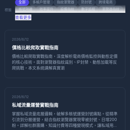
行業資訊
社交媒體營銷
產品評測
帳號管理
全部
多帳戶管理
指紋瀏覽器
防封號
跨境電商
帳號隔離
效率提升
設備指紋
數字追蹤
瀏覽器指紋
標籤
社交媒體
"社交媒體營銷"
"社交媒體行銷"
隱私保護
防關聯
多帳號管理
反檢測技術
安全隔離
查看更多
跨國電
應用場景
帳
產品
跨國電商
Playwright
自動化測試
反檢測
聯盟營銷
「帳號管理」
「跨境電商」
產品比較
反指紋瀏覽器
多賬號管理
賬號安全
再行銷
轉化優化
廣告投放
用戶觸達
品牌註冊
帳號安全
使用指南
問答系列
產品對比
平台指南
2026/6/12
CPC廣告
廣告優化
成本控制
轉化率
數據分析
價格比較爬取實戰指南
使用教程
代理指南
基礎知識
多身份瀏覽器
多帳號運營
音頻指紋
數字音頻
價格比較爬取實戰指南，深度解析電商價格監控與動態定價
帳號矩陣
社交媒體運營
Canvas指紋
ClonBrowser
的核心技術。面對瀏覽器指紋識別、IP封禁、動態加載等反
跨境工具
瀏覽器比較
企業瀏覽器
指紋安全
爬挑戰，本文系統講解真實瀏
效率工具
批量操作
Firefox內核
防檢測瀏覽器
反檢測工具
批量註冊
帳號管理
多帳號
自動化
環境克隆
本地儲存
滑鼠軌跡
社交媒體
在線追蹤
無痕瀏覽
自動化配置
多帳號安全
真實瀏覽器模擬
2026/6/12
工具推薦
螢幕解析度
數字指紋
防追蹤
私域流量運營實戰指南
NestBrowser
Selenium Grid
分佈式測試
瀏覽器兼容
掌握私域流量底層邏輯，破解多賬號運營封號痛點。從精準
多線程並發
測試效率
環境隔離
社交媒體行銷
引流到分層運營，結合指紋瀏覽器實現零被封號、日增200
Dolphin Anty
替代方案
MediaDevices
隱私安全
粉。詳解社群團購、知識付費等四種變現模式，讓私域用戶
API指紋
Shopify多帳號
多店鋪管理
對比評測