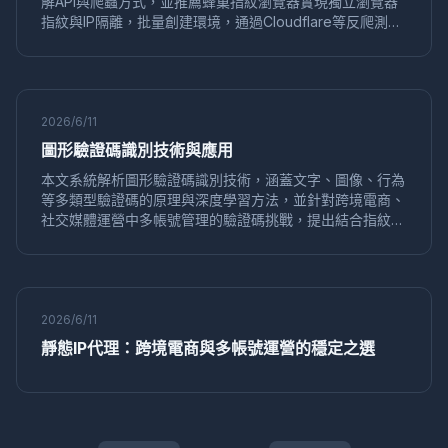
解API與爬蟲方式，並推薦蜂巢指紋瀏覽器實現獨立瀏覽器
免費工具
推薦
數字身份
HTTP請求頭
IPv6洩漏
指紋與IP隔離，批量創建環境，通過Cloudflare等反爬測
DNS洩漏
PPC
廣告管理
亞馬遜
安全合規
試，提升金融數據採集效率與安全性。
配置檔案同步
資料安全
GDPR合規
歐洲市場
KOL行銷
多平台運營
品牌推廣
價格追蹤
競品分析
動態定價
快速切換
加密貨幣
套利策略
安全風控
2026/6/11
Facebook行銷
遊戲腳本
防封技巧
數位行銷
圖形驗證碼識別技術與應用
Pinterest多帳號
海外推廣
Alibaba運營
店鋪防關聯
安全操作
Amazon
粉絲增長
行銷效率
內容策略
本文系統解析圖形驗證碼識別技術，涵蓋文字、圖像、行為
等多類型驗證碼的原理與深度學習方法，並針對跨境電商、
隱私瀏覽器
匿名上網
WebUSB
反指紋瀏覽
社交媒體運營中多帳號管理的驗證碼挑戰，提出結合指紋瀏
養號技巧
賬號保護
隱私工具
環境獨立
網紅合作
覽器（如蜂巢指紋瀏覽器）降低觸發機率並高效處理的解決
效果評估
Twitter自動化
瀏覽器多開
跨境電商工具
方案，助力業務自動化流程。
行銷自動化
批量創建
指紋偽裝
商標申請
瀏覽器安全
資料保護
防指紋追蹤
隱私清理
2026/6/11
代運營服務
硬件並發欺騙
並發偽造
Node.js
Puppeteer
批量發帖
論壇行銷
網路行銷
靜態IP代理：跨境電商與多帳號運營的穩定之選
分散式測試
多環境
靜態IP
代理
點擊付費
SEO優化
定價策略
人機驗證
CAPTCHA
Lazada運營
電商策略
淘寶運營
電商安全
YouTube
行銷技巧
數字營銷
社群媒體
風險控制