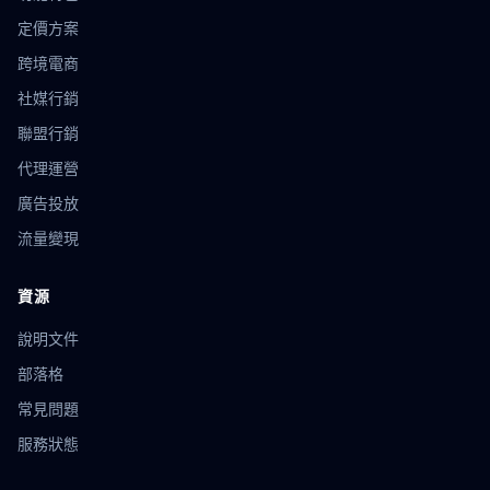
花漾瀏覽器
電池API
平台選擇
WebRTC
IP洩漏
定價方案
帳號驗證
風控策略
優惠券自動領取
網絡爬蟲
跨境電商
薅羊毛技巧
輿情監控
品牌聲譽
資料蒐集
社媒行銷
Webhook
自動集成
API應用
社交傳播
跨國電商
技術防護
數據同步
貝貝指紋
環境同步
代理同步
聯盟行銷
Ghost Browser
靜態IP代理
IP安全
網路環境
代理運營
廣告作弊
反作弊
流量驗證
技術原理
dropshipping
廣告投放
跨國電商工具
營運技巧
eBay店群
請求頭偽裝
隱私合規
瀏覽器配置文件
導入導出
漲粉技巧
流量變現
指紋技術
傳感器指紋
設備識別
防關聯方法
環境模板
營銷自動化
多平台管理
瀏覽器
口碑裂變
資源
廣告聯盟
數據追蹤
匿名瀏覽器
瀏覽器自動化
說明文件
Firefox
GoLogin
網店矩陣
運營策略
亞馬遜工具
選品分析
追蹤防護
數位足跡
ASIN優化
Listing
部落格
關鍵詞
指紋測試
地理位置欺騙
安全儲存
數據加密
常見問題
IP輪換
市場調研
用戶洞察
YouTube運營
郵件營銷
服務狀態
用戶轉化
營銷工具
IP封鎖
繞過技術
像素比率
反偵測
小紅書多帳號
社交媒體策略
批量創建環境