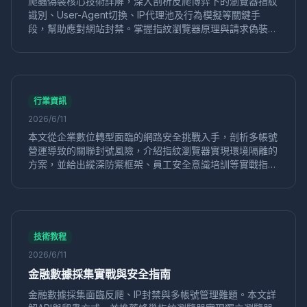
爬蟲偽裝核心技術詳解，深入剖析反爬博弈下的瀏覽器指紋
識別、User-Agent切換、IP代理池及行為模擬等關鍵手
工具選擇
直播矩陣
多平台直播
蜂巢指紋瀏覽器
段，幫助應對網站封禁。掌握指紋瀏覽器原理與請求偽裝技
直播帶貨
引流增粉
行銷策略
WebGL指紋
巧，實現高成功率數據採集，是爬蟲工程師必備的反爬突破
瀏覽器歷史
清除技巧
多帳號隔離
指紋唯一性
指南。
口碑營銷
裂變傳播
用戶推薦
社交電商
品牌信任
營銷策略
反檢測瀏覽器
2024推薦
簽到自動化
自動化工具
硬體指紋
CPU核心數
反指紋技術
行業資訊
電商工具
eBay運營
賣家工具
多開管理
數據安全
2026/6/11
蜂巢指紋
代理瀏覽器
反指紋
網站限制
訪問繞過
本文從企業數位轉型面臨的網路安全挑戰入手，剖析多帳號
網路代理
遊戲多開
遊戲工作室
安全管理
營運導致的關聯封號風險，介紹指紋瀏覽器實現環境隔離的
方案，並給出縱深防禦框架、員工安全意識培訓等實戰指
亞馬遜風控
帳號關聯
行為模擬
GPU渲染指紋
南，幫助企業低成本防範帳號關聯和數據洩露風險。
WebGL
帳號合規
滑塊驗證碼
瀏覽器環境
多帳戶運營
指紋隔離
運營安全
快手
行銷工具
防關聯工具
窗口同步
設置教程
數據隱私
隱私防護
抗追蹤
電商代運營
團隊協作
運營工具
在線隱私
技術教程
身份盜用
作業系統指紋
VMLogin
替代工具
2026/6/11
企業運營
指紋檢測
防檢測
隐私保護
數字安全
金融數據採集實戰與安全指南
跨境帳號
智能IP切換
IP代理
反偵測瀏覽器
金融數據採集面臨反爬、IP封禁與多帳號管理難題。本文詳
定價分析
瀏覽器評測
內容解鎖
VPN代理
跨境訪問