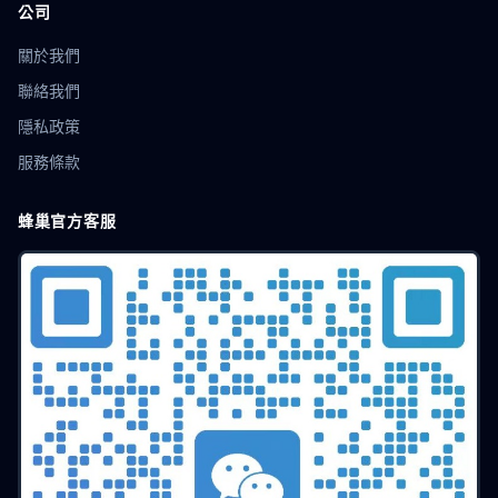
localStorage隔離
CPA廣告
營銷推廣
配置教程
公司
SEO
帳號共享
防關聯技術
插件指紋
關於我們
BrowserLeaks
優化技巧
Firefox指紋
瀏覽器配置
賬號防關聯
瀏覽器克隆
安全加固
防跟蹤
線上隱私
聯絡我們
網路指紋
免費方案
多會話
代理配置
IP設定
隱私政策
獨立環境
Web3工具
區塊鏈應用
去中心化
服務條款
數位身分
Chromium
多開隔離
多開瀏覽器
社交行銷
網頁抓取
數字隱私
數據防洩漏
賬號防護
蜂巢官方客服
工具教程
Instagram營運
瀏覽器沙盒
爬蟲偽裝
無頭瀏覽器
爬蟲技術
任務調度
自動化運營
時區欺騙
用戶代理
RPA
遊戲多帳號
多配置檔案
記憶體欺騙
AudioContext
資料防護
限量搶購
電商技巧
搶購攻略
平台規則
Dropshipping
選品工具
店鋪管理
Hidemyacc
賣家安全
店群運營
店群營運
營運效率
跨境變現
獨立站
小紅書
價格策略
大數據
n8n
工作流自動化
集成技巧
高效辦公
低代碼
住宅代理
權重算法
圖形驗證碼
OCR
瀏覽器模擬
競爭分析
商業智能
安全技術
資料清除
帳號購買
刷單風險
移動端
Shopee