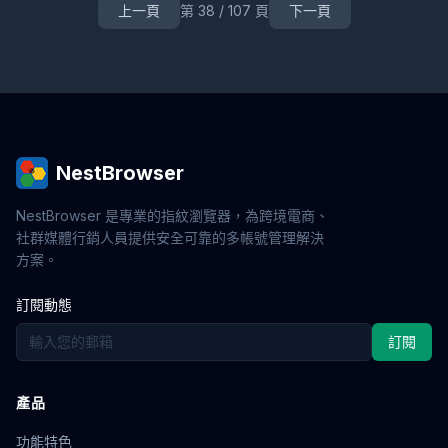
上一頁
第 38 / 107 頁
下一頁
RPA自動化
業務流程
Web3
工具
安全
多鏈
帳號保護
網頁爬蟲
品牌管理
社媒行銷
評論行銷
用戶評價
品牌口碑
環境檢測
數字足跡
工具評測
多賬號運營
跨境營銷
外鏈建設
SEO工具
內容行銷
獨立站推廣
Web自動化
VPN替代
帳號切換
指紋模擬
字體指紋
硬件指紋
跨平台
指紋防禦
鼠標軌跡
價格爬取
跨境比價
帳號養殖
比價工具
NestBrowser
私域流量
用戶運營
IP防關聯
轉化率提升
免費試用
多開視窗
偽裝
反爬
數據保護
企業防護
NestBrowser 是專業的指紋瀏覽器，為跨境電商、
金融數據
手機號驗證
帳號風控
WebRTC洩漏
社群媒體行銷人員提供安全可靠的多帳號管理解決
Facebook廣告
IndexedDB
企業應用
網頁自動化
方案。
零信任
遠程訪問
身份驗證
滑鼠軌跡模擬
訂閱動態
跨境防關聯
員工監控
企業安全
鍵盤行為模擬
封號原因
Google Ads
隧道代理
代理技術
訂閱
AdsPower
跨境電商安全
環遊網路防護
安全防關聯
多開工具
網紅經濟
技術指南
NFT搶購
區塊鏈
線上身份保護
數位身份
SOCKS5
代理伺服器
產品
IP切換
口碑行銷
品牌策略
用戶裂變
信任建設
功能特色
帳號解封
社交帳號安全
小紅書運營
內容矩陣