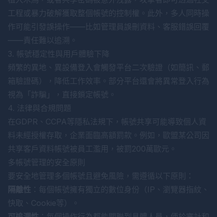
工程或暴力破解獲取整個帳號的控制權。此外，多人同時操
作可能引發誤操作——比如管理員誤刪資料、客服錯誤回覆
——責任難以追溯。
3. 帳號穩定性與用戶體驗下降
頻繁的異地、異設備登入會觸發平台二次驗證（如簡訊、郵
箱驗證碼），降低工作效率。部分平台還會將異常登入行為
視為「詐騙」，直接鎖定帳號。
4. 法律與合規問題
在GDPR、CCPA等隱私法規下，帳號共享可能導致個人資
料未經授權存取，企業面臨高額罰款。例如，歐盟某公司因
共享客戶資料帳號被員工濫用，被罰200萬歐元。
多帳號管理的安全原則
要安全地管理多個帳號且避免風險，需遵循以下原則：
隔離性
：每個帳號擁有獨立的數位身份（IP、瀏覽器指紋、
快取、Cookie等）。
可追溯性
：每個操作行為都能關聯到具體人員，便於審計和