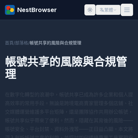
NestBrowser
繁體
首頁
/
部落格
/
帳號共享的風險與合規管理
帳號共享的風險與合規管
理
在數字化轉型的浪潮中，帳號共享已成為許多企業和個人提
高效率的常用手段。無論是跨境電商賣家管理多個店鋪、社
交媒體運營維護多平台矩陣，還是團隊協作共用辦公帳號，
帳號共享似乎帶來了便利。然而，隱藏在其背後的風險——
帳號安全、平台封禁、資料外洩等——正日益凸顯。本文將
深入剖析帳號共享的利弊，並探討如何透過專業工具實現安