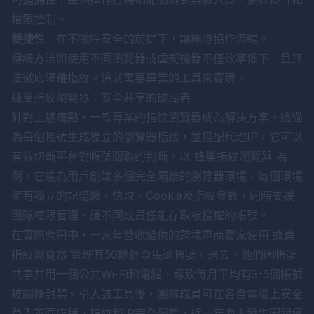
權限控制。
便捷性
：在不犧牲安全的前提下，讓團隊協作流暢。
傳統方法如使用不同瀏覽器或虛擬機器不僅效率低下，且無
法徹底隔離指紋。這就需要專業的工具來實現。
蜂巢指紋瀏覽器：安全共享的破局者
針對上述痛點，一款專業的指紋瀏覽器成為解決方案。透過
為每個帳號生成獨立的瀏覽器指紋，並搭配代理IP，它可以
有效切斷平台對帳號關聯的判斷。以
蜂巢指紋瀏覽器
為
例，它能為用戶創建多個完全隔離的瀏覽器環境，每個環境
擁有獨立的記憶體、快取、Cookie及指紋參數，同時支援
團隊權限管理，讓不同成員僅能存取被授權的帳號。
在實際應用中，一家年營收過億的跨境電商賣家使用
蜂巢
指紋瀏覽器
管理其50餘個亞馬遜帳號。過去，他們因帳號
共享共用一個公共Wi-Fi和電腦，導致每月平均有3-5個帳號
被關聯封禁。引入該工具後，團隊成員可在各自電腦上安全
登入不同店鋪，指紋和IP完全隔離，近一年內未發生因關導