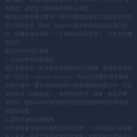
員帳號，或朋友之間共享遊戲平台帳號。
雖然這些場景看似實用，但平台服務商通常不提倡甚至明文
禁止帳號共享。例如，Amazon要求每個帳號綁定獨立的
IP、設備和身份資訊，一旦被檢測到異常登入，可能立即觸
發風控。
帳號共享的核心風險
1. 平台封禁與關聯懲罰
絕大多數平台（尤其是跨境電商和社交媒體）透過瀏覽器指
紋、IP位址、Cookie、Canvas、WebGL等數百個參數識
別用戶身份。當多個帳號在同一設備或網路中登入時，平台
會判定為「關聯帳號」，進而採取限流、降權、甚至封禁。
據統計，超過40%的跨境電商帳號被封都與帳號共享導致
的關聯有關。
2. 資料外洩與越權操作
共享意味著多個用戶擁有相同的憑證。一旦某個用戶設備被
植入木馬，或者共享密碼被意外洩露，攻擊者即可透過社交