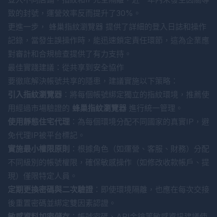
致的封號，運營效率反而提升了30%。
更進一步，
蜂巢指紋瀏覽器
提供了詳細的登入日誌和操作
記錄，當發生誤操作時，能迅速鎖定責任環節，這為企業應
對審計和合規檢查提供了有力支持。
最佳實踐建議：從共享到安全協作
要徹底解決帳號共享的隱患，建議實施以下策略：
引入指紋瀏覽器
：將每個帳號綁定獨立的指紋環境，推薦使
用經過市場驗證的
蜂巢指紋瀏覽器
進行統一管理。
使用靜態住宅代理
：為每個環境分配不同國家的真實IP，避
免代理IP被平台標記。
實施最小權限原則
：根據角色（如運營、客服、財務）分配
不同級別的帳號權限，確保敏感操作（如修改收款帳戶、提
現）僅限特定人員。
定期更換密碼與二次驗證
：即使環境隔離，也應在每次交接
後重置密碼並綁定雙因素認證。
敏感資料加密儲存
：帳號密碼、API金鑰等敏感資訊建議使