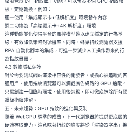
紋瀏覽器
的「指紋庫」功能，可以預設多個 GPU 指紋模
板，定期輪換。例如：
週一使用「集成顯示卡+低解析度」環境發布內容
週二切換為「高端顯示卡+4K 解析度」環境
這種動態變化使得平台的風控模型難以建立穩定的行為基
線，有效降低策略封號機率。同時，蜂巢指紋瀏覽器支援
RPA 自動化腳本的集成，可進一步減少人工操作帶來的行
為指紋暴露。
4.3 數據隱私保護
對於需要測試網站渲染相容性的開發者，或擔心被追蹤的普
通用戶，使用指紋瀏覽器可以攔截廣告網路的 GPU 追蹤。
只需創建一個臨時環境，使用後銷毀，即可徹底抹除所有硬
體級指紋殘留。
五、未來趨勢：GPU 指紋的進化與反制
隨著 WebGPU 標準的成熟，下一代瀏覽器將提供更底層的
硬體存取能力。這意味著指紋的維度將從「渲染器字串」擴