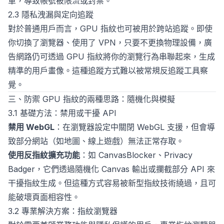
軍，導致帳號被限流或封禁。
2.3 隱私洩漏與定向追蹤
對於普通用戶而言，GPU 指紋也可被用於跨站追蹤。即使
你切換了瀏覽器、使用了 VPN，只要不更換物理設備，廣
告網路仍可透過 GPU 指紋將你的瀏覽行為串聯起來，生成
精準的用戶畫像。這種追蹤方式難以被常規反追蹤工具察
覺。
三、防禦 GPU 指紋的兩種思路：隨機化與模擬
3.1 基礎方法：禁用或干擾 API
禁用 WebGL
：在瀏覽器設定中關閉 WebGL 支援，但會導
致部分網站（如地圖、線上遊戲）無法正常存取。
使用反指紋擴充功能
：如 CanvasBlocker、Privacy
Badger，它們透過隨機化 Canvas 輸出或攔截部分 API 來
干擾指紋生成。但這種方式容易被新型指紋技術繞過，且可
能破壞頁面相容性。
3.2 專業解決方案：指紋瀏覽器