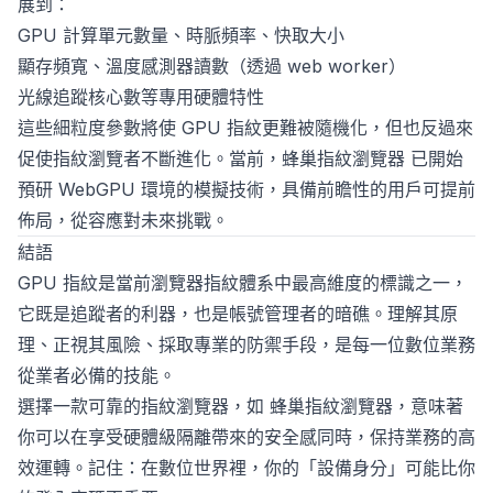
展到：
GPU 計算單元數量、時脈頻率、快取大小
顯存頻寬、溫度感測器讀數（透過 web worker）
光線追蹤核心數等專用硬體特性
這些細粒度參數將使 GPU 指紋更難被隨機化，但也反過來
促使指紋瀏覽者不斷進化。當前，
蜂巢指紋瀏覽器
已開始
預研 WebGPU 環境的模擬技術，具備前瞻性的用戶可提前
佈局，從容應對未來挑戰。
結語
GPU 指紋是當前瀏覽器指紋體系中最高維度的標識之一，
它既是追蹤者的利器，也是帳號管理者的暗礁。理解其原
理、正視其風險、採取專業的防禦手段，是每一位數位業務
從業者必備的技能。
選擇一款可靠的指紋瀏覽器，如
蜂巢指紋瀏覽器
，意味著
你可以在享受硬體級隔離帶來的安全感同時，保持業務的高
效運轉。記住：在數位世界裡，你的「設備身分」可能比你