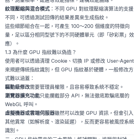
務，測量幀率、延遲等效能指標，建構效能曲線。
紋理壓縮與混合模式
：不同 GPU 對紋理壓縮演算法的支援
不同，可透過測試回傳的結果差異來生成指紋。
這些細節組合在一起，可產生 100～200 個維度的特徵向
量，足以區分相同型號下的不同硬體單元（即「矽彩票」效
應）。
1.3 為什麼 GPU 指紋難以偽造？
使用者可以透過清理 Cookie、切換 IP 或修改 User-Agent
來規避傳統指紋識別，但 GPU 指紋基於硬體，一般修改方
式難以涵蓋：
驅動級修改
需要管理員權限，且容易導致系統不穩定。
瀏覽器擴充功能
只能攔截部分 API，無法徹底欺騙底層的
WebGL 呼叫。
虛擬機器或雲端伺服器
雖然可以改變 GPU 資訊，但會引入
其他異常（如解析度、渲染延遲），反而更容易被風控系統
識別。