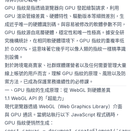
GPU 指紋是指透過瀏覽器向 GPU 發起繪製請求，利用
GPU 渲染管線差異、硬體特性、驅動版本等細微差別，生
成近乎唯一的硬體識別碼。與容易被修改的軟體參數不同，
GPU 指紋源自底層硬體，穩定性和唯一性極高。據安全研
究機構統計，在相同軟硬體環境下，GPU 指紋的重複率低
於 0.001%，這意味著它幾乎可以像人類的指紋一樣精準識
別設備。
對於跨境電商賣家、社群媒體運營者以及任何需要管理大量
線上帳號的用戶而言，理解 GPU 指紋的原理、風險以及防
禦方法，已成為保護業務連續性的必修課。
一、GPU 指紋的生成原理：從 WebGL 到硬體差異
1.1 WebGL API 的「超能力」
現代瀏覽器透過 WebGL（Web Graphics Library）介面
與 GPU 通訊。當網站執行以下 JavaScript 程式碼時，
GPU 指紋便悄然生成：
const canvas = document.createElement('canva