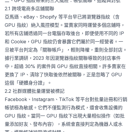
二、GPU 指紋帶來的三大風險：帳號關聯、追蹤與封號
2.1 跨境電商多店鋪關聯
亞馬遜、eBay、Shopify 等平台早已將瀏覽器指紋（含
GPU 指紋）納入風控模型。當賣家同時運營多個店鋪時，
若所有店鋪透過同一台電腦存取後台，即便使用不同的 IP
和 Cookie，GPU 指紋仍會暴露它們屬於同一經營者。一
旦被平台判定為「關聯帳戶」，輕則降權，重則全部封店。
據行業調研，2023 年因瀏覽器指紋關聯導致的封店事件
中，超過 30% 的案件與 GPU 指紋直接相關。許多賣家在
更換了 IP、清除了快取後依然被關聯，正是忽略了 GPU
這個「硬體身分證」。
2.2 社群媒體批量運營被標記
Facebook、Instagram、TikTok 等平台對批量註冊和行銷
帳號極為敏感。它們不僅監測行為模式，還會收集設備的
GPU 指紋。當同一 GPU 指紋下出現大量相似操作（如批
量添加好友、發布內容），系統會直接判定為機器人或水