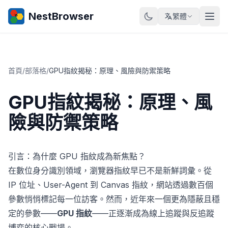
NestBrowser
繁體
首頁
/
部落格
/
GPU指紋揭秘：原理、風險與防禦策略
GPU指紋揭秘：原理、風
險與防禦策略
引言：為什麼 GPU 指紋成為新焦點？
在數位身分識別領域，瀏覽器指紋早已不是新鮮詞彙。從
IP 位址、User-Agent 到 Canvas 指紋，網站透過數百個
參數悄悄標記每一位訪客。然而，近年來一個更為隱蔽且穩
定的參數——
GPU 指紋
——正逐漸成為線上追蹤與反追蹤
博弈的核心戰場。