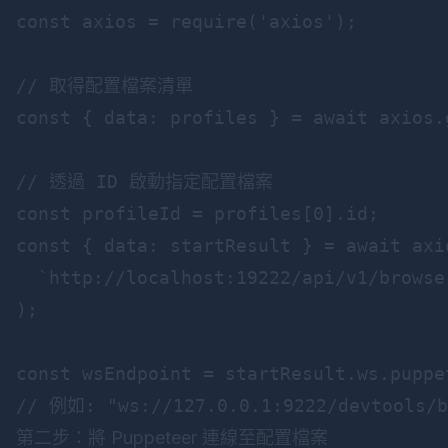
const axios = require('axios');

// 取得配置檔案清單

const { data: profiles } = await axios.
// 透過 ID 啟動指定配置檔案

const profileId = profiles[0].id;

const { data: startResult } = await axio
  `http://localhost:19222/api/v1/browse
);

const wsEndpoint = startResult.ws.puppet
第二步：將 Puppeteer 連線至配置檔案