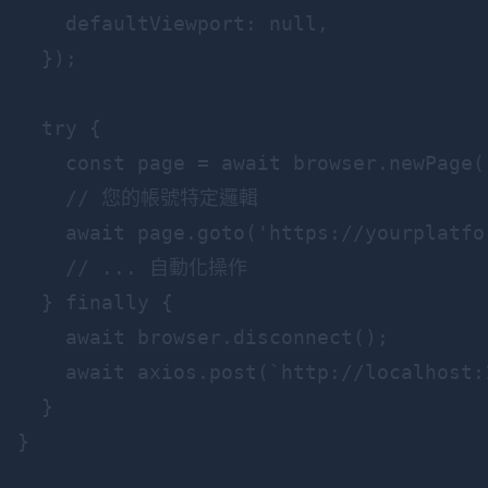
    defaultViewport: null,

  });

  try {

    const page = await browser.newPage()
    // 您的帳號特定邏輯

    await page.goto('https://yourplatfo
    // ... 自動化操作

  } finally {

    await browser.disconnect();

    await axios.post(`http://localhost:
  }

}
