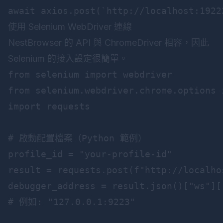
使用 Selenium WebDriver 連線
NestBrowser 的 API 與 ChromeDriver 相容，因此
Selenium 的接入設定很簡單。
from selenium import webdriver

from selenium.webdriver.chrome.options i
import requests

# 啟動配置檔案（Python 範例）

profile_id = "your-profile-id"

result = requests.post(f"http://localho
debugger_address = result.json()["ws"]["
# 例如: "127.0.0.1:9223"
