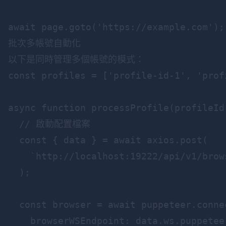
批次多帳號自動化
以下是同時管理多個帳號的模式：
const profiles = ['profile-id-1', 'prof
async function processProfile(profileId)
  // 啟動配置檔案

  const { data } = await axios.post(

    `http://localhost:19222/api/v1/brow
  );

  const browser = await puppeteer.connec
    browserWSEndpoint: data.ws.puppeteer