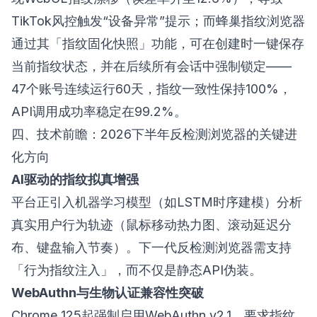
TikTok风控触发“设备异常”提示；而
蜂巢指纹浏览器
通过其「指纹固化快照」功能，可在创建时一键保存
当前指纹状态，并在后续所有会话中强制锁定——
47个账号连续运行60天，指纹一致性保持100%，
API调用成功率稳定在99.2%。
四、技术前瞻：2026下半年反检测浏览器的关键进
化方向
AI驱动的指纹拟真增强
平台正引入机器学习模型（如LSTM时序建模）分析
真实用户行为轨迹（鼠标移动热力图、滚动延迟分
布、键盘输入节奏）。下一代反检测浏览器需支持
「行为指纹注入」，而不仅是静态API伪装。
WebAuthn与生物认证兼容性突破
Chrome 125起强制启用WebAuthn v2.1，要求指纹