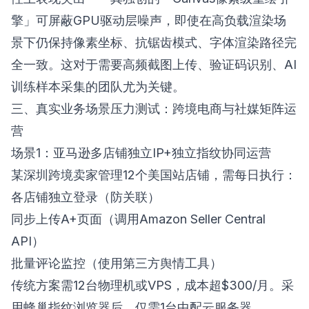
擎」可屏蔽GPU驱动层噪声，即使在高负载渲染场
景下仍保持像素坐标、抗锯齿模式、字体渲染路径完
全一致。这对于需要高频截图上传、验证码识别、AI
训练样本采集的团队尤为关键。
三、真实业务场景压力测试：跨境电商与社媒矩阵运
营
场景1：亚马逊多店铺独立IP+独立指纹协同运营
某深圳跨境卖家管理12个美国站店铺，需每日执行：
各店铺独立登录（防关联）
同步上传A+页面（调用Amazon Seller Central
API）
批量评论监控（使用第三方舆情工具）
传统方案需12台物理机或VPS，成本超$300/月。采
用
蜂巢指纹浏览器
后，仅需1台中配云服务器