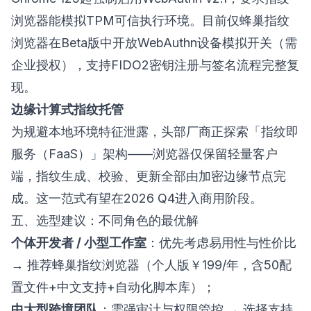
浏览器能模拟TPM可信执行环境。目前仅
蜂巢指纹
浏览器
在Beta版中开放WebAuthn设备模拟开关（需
企业授权），支持FIDO2密钥注册与签名流程完整复
现。
边缘计算式指纹托管
为规避本地环境特征泄露，头部厂商正探索「指纹即
服务（FaaS）」架构——浏览器仅保留轻量客户
端，指纹生成、校验、更新全部由加密边缘节点完
成。这一范式有望在2026 Q4进入商用阶段。
五、选型建议：不同角色的最优解
个体开发者 / 小型工作室
：优先考虑易用性与性价比
→ 推荐
蜂巢指纹浏览器
（个人版￥199/年，含50配
置文件+中文支持+自动化脚本库）；
中大型跨境团队
：需强审计与权限管控 → 选择支持