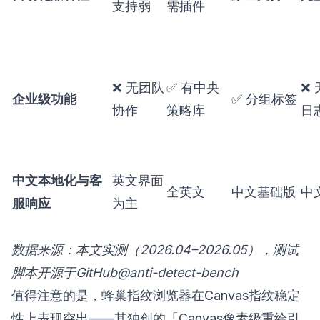
支持弱
需插件
❌ 无团队
✅ 有中央
❌
企业级功能
✅ 分组标签
协作
策略库
日
中文本地化与客
英文界面
全英文
中文基础版
中
服响应
为主
数据来源：本文实测（2026.04–2026.05），测试
脚本开源于GitHub@anti-detect-bench
值得注意的是，
蜂巢指纹浏览器
在Canvas指纹稳定
性上表现突出——其独创的「Canvas像素级重绘引