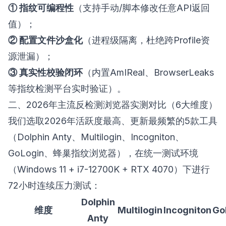
① 指纹可编程性
（支持手动/脚本修改任意API返回
值）；
② 配置文件沙盒化
（进程级隔离，杜绝跨Profile资
源泄漏）；
③ 真实性校验闭环
（内置AmIReal、BrowserLeaks
等指纹检测平台实时验证）。
二、2026年主流反检测浏览器实测对比（6大维度）
我们选取2026年活跃度最高、更新最频繁的5款工具
（Dolphin Anty、Multilogin、Incogniton、
GoLogin、
蜂巢指纹浏览器
），在统一测试环境
（Windows 11 + i7-12700K + RTX 4070）下进行
72小时连续压力测试：
Dolphin
维度
Multilogin
Incogniton
Go
Anty