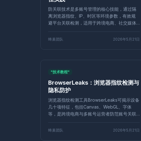
电商工具
eBay运营
卖家工具
SEO工
防关联技术是多账号管理的核心技能，通过隔
访问绕过
网络代理
游戏多开
游戏工作
离浏览器指纹、IP、时区等环境参数，有效规
滑块验证码
浏览器环境
多账户运营
指
避平台关联检测，适用于跨境电商、社交媒体
账号健康评分
数据隐私
隐私防护
抗追
营销和广告投放等场景。掌握防关联最佳实践
可大幅降低封号风险，保障业务安全与可持续
多号管理
跨境账号
住宅IP
社媒营销
蜂巢团队
2026年5月21日
性。
HTTP请求头
IPv6泄漏
DNS泄漏
PPC
GDPR合规
欧洲市场
KOL营销
价格追
Facebook营销
游戏脚本
移动端
Pin
内容策略
隐私浏览器
匿名上网
反指纹
"技术教程"
跨境电商工具
批量创建
数据隔离
安全
BrowserLeaks：浏览器指纹检测与
批量发帖
论坛营销
SEO推广
硬件并发
隐私防护
网络营销
广告账号管理
分辨率指纹
多
CAPTCHA
Cookie隔离
Lazada运营
浏览器指纹检测工具BrowserLeaks可揭示设备
Web3
工具
安全
多链
网页爬虫
几十项特征，包括Canvas、WebGL、字体
Shopify多店
电商干货
配置文件
导入
等，是跨境电商与多账号运营者防范账号关联
VPN替代
账号切换
安全浏览
指纹模拟
的利器。本文详解其检测原理与常见泄露风
险，并提供实用隐私防护策略，助你有效隔离
dropshipping
机票比价
差旅省钱
精
蜂巢团队
2026年5月21日
浏览器环境、规避追踪与封禁。
反爬
企业防护
金融数据
验证码识别