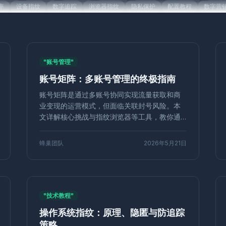
率
设备指纹
数字追踪
浏览器指纹
隐私保护
配置教程
数字营
测
联盟营销
反指纹浏览器
匿名浏览
防追踪
数字安全
反欺诈
广告优化
成本控制
转化率
数据分析
多身份浏览器
多账号运
运营
批量创建环境
账号防关联
Canvas指纹
ClonBrowser
跨境
x内核
多账号检测
IP检测
反关联
防检测浏览器
反检测工具
批量
"账号管理"
Chrome扩展
隐私安全
本地存储
鼠标轨迹
反爬虫技术
防检
账号矩阵：多账号管理的终极指南
信多账号
多开工具
广告联盟
收益优化
真实浏览器模拟
屏幕分辨率
试效率
WebRTC
IP泄露
网络安全
技术防护
亚马逊多账号
账
账号矩阵是通过多账号协同实现流量获取和商
API指纹
Shopify多账号
对比评测
矩阵营销
独享IP代理
IP纯
业变现的运营模式，但面临关联封号风险。本
关联
店铺运营
Pixelscan
Sessionbox
环境模拟
跨境运营
网
文详解核心挑战与指纹浏览器等工具，教你通
代理IP
多开账号
过独立IP、环境隔离破解限流，高效管理多个
浏览器环境池
多账号防关联
IP隔离
数据安全
账号，降低封号率，提升运营效率。
反爬策略
合规运营
电商风控
防封技巧
增长黑客
在线安全
蜂巢团队
2026年5月21日
卖家
反bot
自动化检测
风控
浏览器下载
账号权重
权重提升
指纹检测
账号风控
浏览器隔离
AudioContext指纹
Cookie管理
t
伪装技术
爬虫技巧
虚拟浏览器
YouTube频道
等级保护
权
代理
网络爬虫
检测原理
蜂巢指纹
账号运营
转化率优化
防止关
"技术教程"
独立站运营
内存伪装
CPM广告
广告计费
品牌曝光
千次展示
操作系统指纹：原理、隐匿与防追踪
直播矩阵
多平台直播
蜂巢指纹浏览器
直播带货
多开管理
数字
策略
传播
用户推荐
社交电商
品牌信任
反检测浏览器
2024推荐
签