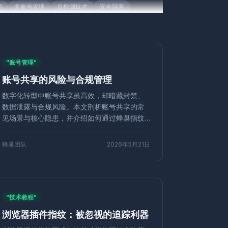
销
多账号管理
反检测技术
安全隔离
账号管理
营销技术
再营销
转化优化
营
共享IP
代理技术
跟踪器屏蔽
安全运营
工具
浏览器比较
运营技巧
企业浏览器
注册
自动化
社媒代运营
账号关联
"账号管理"
测
在线追踪
媒体投放
无痕浏览
自动化配置
账号共享的风险与合规管理
数字指纹
NestBrowser
Selenium Grid
号组管理
团队协作
社交媒体营销
数字化转型中账号共享虽高效，却暗藏封禁、
净度
电商运营
Mac版
Instagram
矩阵运营
数据泄露与合规风险。本文剖析账号共享的常
络工具
指纹随机化
安全防护
Python
见场景与核心隐患，并介绍如何通过蜂巢指纹
浏览器等专业工具实现环境隔离、权限追溯和
浏览器设置
数字足迹
CreepJS
反指纹检测
合规管理，保障多账号安全运营。
身份保护
隐私管理
引流增粉
用户增长
蜂巢团队
2026年5月21日
社媒运营
反爬虫
多开防关联
GPU指纹
防关联技巧
独立站
运营策略
流量转化
限管控
速卖通
店铺安全
账号封禁
原因分析
联
账号养号
品牌监控
自动化工具
"技术教程"
优化策略
自动化采集
Facebook多账号
浏览器插件指纹：被忽视的追踪利器
身份
营销策略
浏览器历史
清除技巧
到自动化
硬件指纹
CPU核心数
反指纹技术