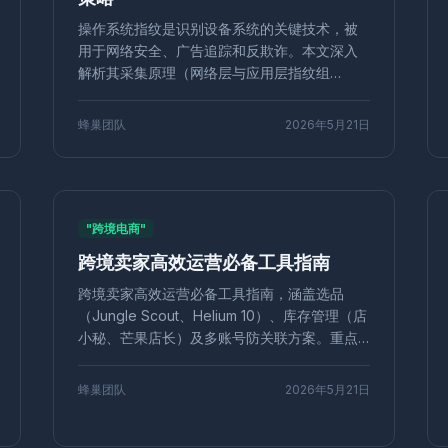
具
关键词研究
反链分析
SEO
代理浏览器
反指纹
Facebook
操作系统指纹是识别设备系统的关键技术，被
室
安全管理
亚马逊风控
行为模拟
GPU渲染指纹
快手运营
账
用于网络安全、广告追踪和反欺诈。本文深入
纹隔离
运营安全
网络隐私
安全工具
网红营销
多平台运营
快
解析其采集原理（网络层与应用层指纹组
踪
独享IP
电商代运营
身份盗用
操作系统指纹
手机号验证
风
合），并探讨如何通过修改UA、工具如蜂巢指
纹浏览器隐藏指纹，有效规避追踪，保障多账
智能IP切换
社媒账号管理
批量管理工具
定价分析
浏览器测评
蜂巢团队
2026年5月21日
号管理与隐私安全。
广告管理
代理服务器
IP配置
网络匿名
第三方Cookie
广告
踪
竞品分析
动态定价
快速切换
商标申请
CRM
集成
API
terest多账号
海外推广
沙盒浏览器
Alibaba运营
店铺防关联
安全
浏览
养号技巧
隐私工具
环境独立
Windows版
网红合作
效果
"跨境电商"
技术
LinkedIn多账号
短视频矩阵
矩阵工具
内容分发
浏览器安全
跨境卖家高效运营必备工具指南
欺骗
并发伪造
无头浏览器
Headless
网页抓取
Node.js
Pup
环境
静态IP
代理
点击付费
个人隐私
账户管理
SEO优化
跨境卖家高效运营必备工具指南，涵盖选品
电商策略
淘宝运营
电商安全
YouTube
营销技巧
平台伪装
（Jungle Scout、Helium 10）、库存管理（店
品牌管理
评论营销
用户评价
品牌口碑
环境检测
滑块验证
小秘、芒果店长）及多账号防关联方案。重点
导出
外链建设
独立站推广
远程办公
Web自动化
TikTok运营
推荐蜂巢指纹浏览器，通过独立指纹和IP隔离
字体指纹
提升账号安全性，配合自动化模块降低运营成
跨平台
指纹防御
主机托管代理
语言指纹
价格爬取
蜂巢团队
2026年5月21日
本，助力卖家实现高效、安全、低风险的精细
准营销
用户画像
价格比较
爬虫技术
私域流量
用户运营
IP防
化运营。
OCR技术
深度学习
WebRTC泄漏
Facebook广告
IndexedDB