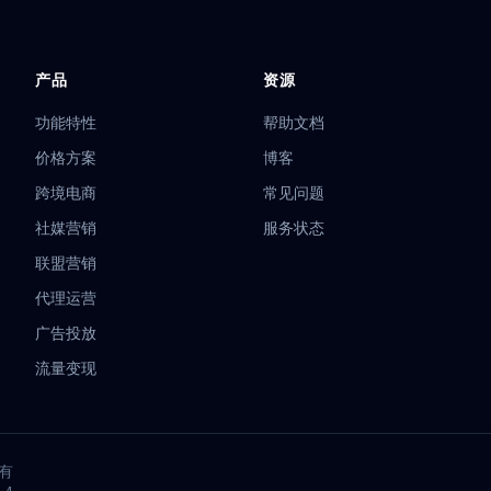
隐藏
电商多账号
广告验证
MCN机构
MoreLogin
自动化脚本
购技巧
在线匿名
品牌矩阵
浏览器评测
贝贝
localStorage
状
数据迁移
积分自动刷取
多账户
Web Audio
自动化操作
信
产品
资源
Etsy
多店铺
抢购工具
资料共享
亚马逊店群
亚马逊运营
划
内存优化
环境防护
ERP 集成
系统对接
企业合规
虾皮运营
功能特性
帮助文档
效率优化
集群管理
WebRTC 泄露
真实 IP
反爬虫策略
Mac
价格方案
博客
P
代理教程
环境配置
桌面客户端
IPv6 防护
短视频运营
矩阵
跨境电商
常见问题
略
虚拟机浏览器
区块链金融
网络安防
Cookie 管理
多登录浏览
流
竞价管理
反 bot 技术
防关联浏览器
防封号策略
Etsy 运营
社媒营销
服务状态
控制
反爬对抗
Selenium进阶
优惠券领取
降本增效
DNS 泄露
联盟营销
LocalStorage
Web存储安全
跨平台兼容
4G代理
跨境开店
平台
代理运营
亚马逊多店铺
TikTok矩阵带货
浏览器指纹原理
多账号零关联
蜂巢
运营
discord封号
虚拟机
卖家
广告投放
流量变现
所有