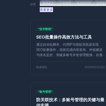
效率提升
工具推荐
多店铺管理
运营效
标签
社交媒体
Playwright
自动化测试
反检
查看更多
广告投放
用户触达
品牌注册
CPC广告
音频指纹
数字音频
账号矩阵
社交媒体
指纹安全
效率工具
批量操作
Firefo
"技术教程"
品牌推广
内容营销
跨境引流
环境克隆
SEO批量操作高效方法与工具
多账号安全
WebGL指纹
指纹伪装
微
分布式测试
浏览器兼容
多线程并发
测
通过自动化脚本、代理IP与指纹浏览器实现
Dolphin Anty
替代方案
MediaDevices
SEO批量操作，高效完成内容发布、外链建设
营销自动化
数据驱动
工具选型
电商防
与排名监控，突破多账号并发管理瓶颈，在遵
守平台规则下成倍放大产出，提升流量增长速
自动化浏览器
爬虫
Selenium
VPN
率。
分布式爬虫
数据采集
爬虫框架
IP代理
蜂巢团队
2026年5月22日
账号农场
风控规避
亚马逊FBM
FBA
WebGL
指纹识别
屏幕伪装
WebUSB
内存指纹
反追踪
标签管理
User-Agen
防封策略
防检测扩展
Pinterest
住宅
"账号管理"
分类技巧
硬件并发
技术教程
Shopify
防关联技术：多账号管理的关键与最
营销工具
价格对比
性价比
工具选择
佳实践
多账号隔离
指纹唯一性
口碑营销
裂变