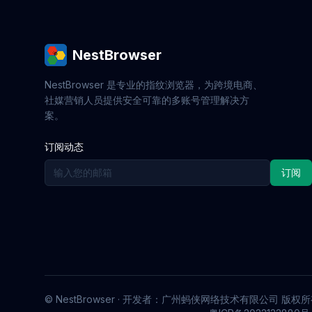
Twitter多账号
批量环境
爬虫代理
IP
Web安全
CAPTCHA绕过
ROI优化
抢
运营干货
反监控
反向代理
Profile同步
NestBrowser
推广策略
高效工具
收益提升
账号增长
机票追踪
省钱攻略
浏览器工具
旅行规
NestBrowser 是专业的指纹浏览器，为跨境电商、
海外社媒
流量欺诈
营销优化
网格集成
社媒营销人员提供安全可靠的多账号管理解决方
指纹掩码
浏览器技术
CPA 广告
机房 I
案。
内容识别
浏览器推荐
数据合规
爬虫策
并发浏览器
代理运营
Pin 营销
社媒引
订阅动态
私域运营
跨账号管理
机器人检测
并发
订阅
跨境合规
跨境电商风控
数字身份保护
浏览器指纹隔离
反关联技术
Multilogin
跨境运营工具
产品对比
discord
社区
© NestBrowser · 开发者：广州蚂侠网络技术有限公司 版权