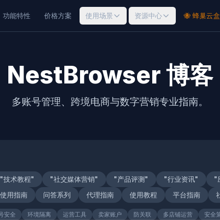
功能特性
价格方案
使用场景
资源中心
🐝 蜂巢云盒
NestBrowser 博客
多账号管理、跨境电商与数字营销专业指南。
"技术教程"
"社交媒体营销"
"产品评测"
"行业资讯"
"
使用指南
问答系列
代理指南
使用教程
平台指南
号安全
环境隔离
运营工具
卖家账户
防关联
多店铺运营
安全