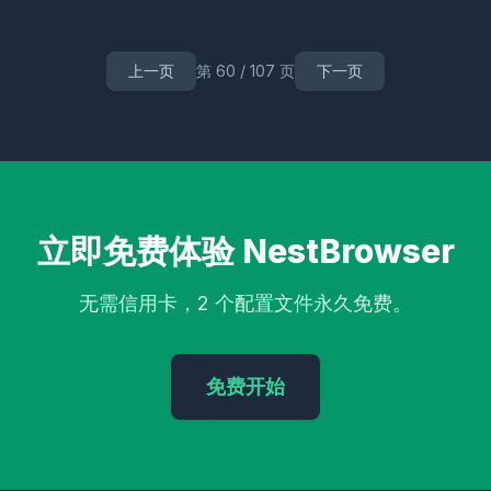
拟
跨境防关联
浏览器配置文件
员工监控
企业安全
键盘行为模拟
理
隧道代理
AdsPower
跨境电商安全
环游网络防护
加密货币套
南
NFT抢购
区块链
在线身份保护
SOCKS5
IP切换
品牌策略
上一页
第 60 / 107 页
下一页
析
流量矩阵
多平台营销
小红书运营
内容矩阵
花漾浏览器
电池
Profile导入
导出功能
舆情监控
品牌声誉
Webhook
自动集成
态IP代理
IP安全
网络环境
广告作弊
反作弊
流量验证
技术原
伪装
抢购策略
限量发售
库存监控
涨粉技巧
指纹技术
传感器
多账号
环境模板
地理位置欺骗
IP伪装
多平台管理
浏览器
口碑
refox
环境管理
GoLogin
网店矩阵
跟踪器
亚马逊工具
选品
立即免费体验 NestBrowser
指纹一致性
IP轮换
用户洞察
YouTube运营
邮件营销
用户转
小红书多账号
社交媒体策略
引流技巧
社群裂变
互动率
用户
工具
内容自动化
批量外链
AdsPower替代
蜂巢浏览器
CPA广告
无需信用卡，2 个配置文件永久免费。
品工具
优化技巧
Firefox指纹
浏览器配置
AudioContext
安全加
程序化购买
RTB
效果优化
RPA工具
独立环境
区块链应用
A
防护
工具教程
Instagram运营
浏览器沙盒
爬虫伪装
任务调度
免费开始
欺骗
模拟指纹
数据防护
Facebook
指纹浏览器推荐
工具对比
demyacc
卖家安全
店群运营
跨境变现
小红书
价格策略
大数
OCR
浏览器模拟
竞争分析
商业智能
游戏运营
数据清除
olocation欺骗
代理轮换
反封锁
建站指南
品牌出海
屏幕颜色深