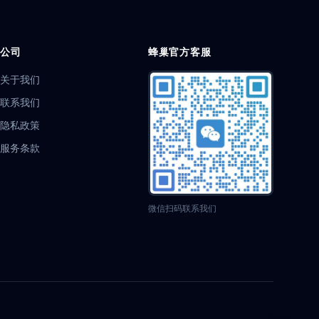
云端同步
多设备
安全同步
反侦查
态监控
视觉搜索
实战技巧
访问限制
息安全
TikTok
无人直播
反关联检测
公司
蜂巢官方客服
Facebook 运营
微博运营
eBay 运营
指纹防护
多店管理
Twitter 运营
自动化营销
关于我们
 办公
价格监控
风险管理
TikTok 运营
联系我们
管理
票务抢购
抢票策略
网络优化
数字版权
隐私政策
器
流量获取
代理 IP
静态 IP 代理
引流工具
浏览器对比
价格分析
选型指南
MCN 机构
服务条款
键盘模拟
数据工具
爬虫开发
VPN安全
风控
海外营销
反反爬
隐私隔离
跨平台运营
指纹浏览器评测
跨境电商多账号
多账号防封号
微信扫码联系我们