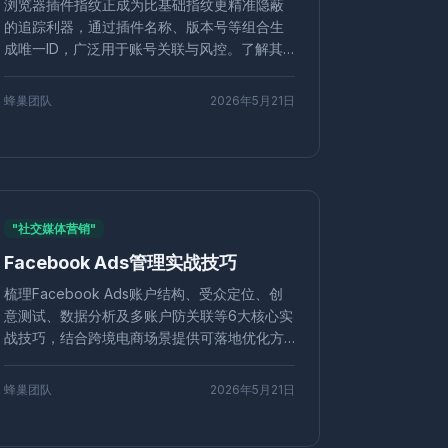
浏览器插件指纹正成为比基础指纹更精准隐蔽
运营
跨境营销
网页指纹
在线隐私
网站限制
的追踪利器，通过插件名称、版本号等组合生
号合规
Grid集成
浏览器自动化
多线程测试
成唯一ID，广泛用于账号关联与风控。了解其
手
防关联工具
窗口同步
设置教程
原理，并借助专业工具如蜂巢指纹浏览器伪装
插件指纹，是防关联的关键。
控策略
VMLogin
替代工具
企业运营
蜂巢团队
2026年5月21日
内容解锁
VPN代理
跨境访问
免费工具
推荐
账号
亚马逊
安全合规
配置文件同步
客户管理
加密货币
套利策略
安全风控
操作
Amazon
账号保护
粉丝增长
营销效率
评估
浏览器检测
Twitter自动化
浏览器多开
"社交媒体营销"
数据保护
防指纹追踪
隐私清理
代运营服务
Facebook Ads管理实战技巧
peteer
空投工具
批量空投
加密空投
Web爬虫
定价策略
API接口
人机验证
梳理Facebook Ads账户结构、受众定位、创
竞品监控
风险控制
RPA自动化
业务流程
意测试、数据分析及多账户防关联等6大核心实
ERP集成
数据同步
工具评测
LinkedIn自动化
战技巧，结合跨境电商场景提供可落地优化方
小店矩阵
防关联技术
跨境出海
流量变现
案，助您精准降低CPA、提升ROAS并安全高效
管理广告。
跨境比价
账号养殖
比价工具
蜂巢团队
2026年5月21日
关联
转化率提升
免费试用
多开窗口
伪装
企业应用
网页自动化
社交裂变
品牌忠诚