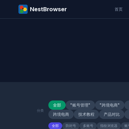
NestBrowser
首页
全部
"账号管理"
"跨境电商"
分类
跨境电商
技术教程
产品对比
全部
防封号
多账号
指纹浏览器
账