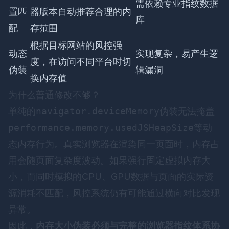
需依赖专业指纹数据
置匹
器版本自动推荐合理的内
库
配
存范围
根据目标网站的风控强
动态
实现复杂，易产生逻
度，在访问不同平台时切
伪装
辑漏洞
换内存值
为什么普通修改不够？
单纯的
navigator.deviceMemory
伪装无法掩盖
performance.memory.usedJSHeapSize
等动
态内存行为。真实浏览器在渲染同一页面时，内存占
用会随页面复杂度波动。如果强行固定虚拟内存大
小，而同时模拟的CPU、GPU数据与页面的实际资
源消耗不匹配，风控系统仍有可能通过横向对比发现
异常。
因此，
内存大小伪装必须与完整的浏览器指纹体系协