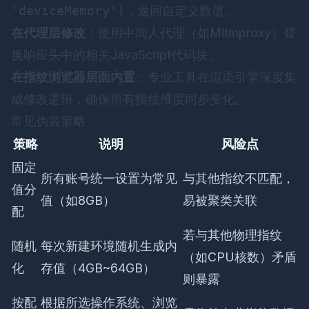
'deviceMemory')
，返回自定义数值。
在代理层修改
：使用中间人代理（如Mitmproxy）替
换响应头中的相关JavaScript代码块。
在指纹浏览器层面内置
：专业工具在渲染引擎深度集
成修改逻辑，确保所有指纹维度同步变化。
常见伪装策略
策略
说明
风险点
固定
所有账号统一设置为常见
与其他指纹不匹配，
值分
值（如8GB）
易被聚类关联
配
若与其他物理指纹
随机
每次新建环境随机生成内
（如CPU核数）矛盾
化
存值（4GB~64GB）
则暴露
按配
根据所选操作系统、浏览