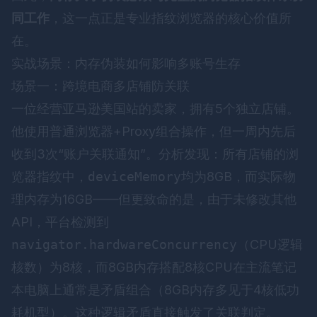
同工作
，这一点正是专业指纹浏览器的核心价值所
在。
实战场景：内存伪装如何影响多账号生存
场景一：跨境电商多店铺防关联
一位经营亚马逊美国站的卖家，拥有5个独立店铺。
他使用普通浏览器+Proxy组合操作，但一周内先后
收到3次“账户关联通知”。分析发现：所有店铺的浏
览器指纹中，
deviceMemory
均为8GB，而实际物
理内存为16GB——但更致命的是，由于未修改其他
API，平台检测到
navigator.hardwareConcurrency
（CPU逻辑
核数）为8核，而8GB内存搭配8核CPU在主流笔记
本电脑上通常是矛盾组合（8GB内存多见于4核低功
耗机型）。这种逻辑矛盾直接触发了关联判定。