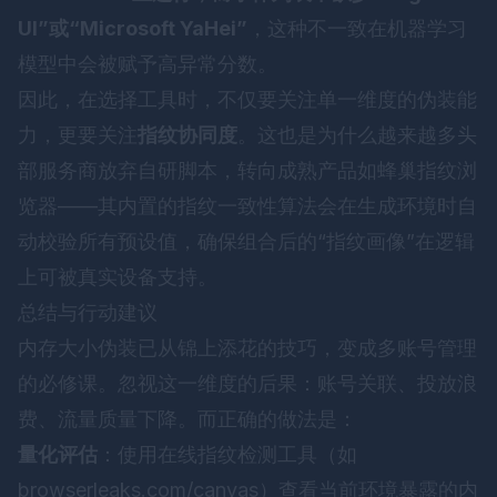
UI”或“Microsoft YaHei”
，这种不一致在机器学习
模型中会被赋予高异常分数。
因此，在选择工具时，不仅要关注单一维度的伪装能
力，更要关注
指纹协同度
。这也是为什么越来越多头
部服务商放弃自研脚本，转向成熟产品如
蜂巢指纹浏
览器
——其内置的指纹一致性算法会在生成环境时自
动校验所有预设值，确保组合后的“指纹画像”在逻辑
上可被真实设备支持。
总结与行动建议
内存大小伪装已从锦上添花的技巧，变成多账号管理
的必修课。忽视这一维度的后果：账号关联、投放浪
费、流量质量下降。而正确的做法是：
量化评估
：使用在线指纹检测工具（如
browserleaks.com/canvas）查看当前环境暴露的内