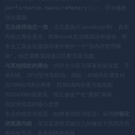
performance.measureMemory()
）。手动修改
往往遗漏。
无法保持动态一致
：当页面执行JavaScript时，真实
内存占用会变化。简单Hook无法模拟这种波动，而
专业工具会在虚拟环境中维护一个“伪内存管理模
块”，动态调整返回值以匹配页面负载。
与其他指纹的耦合
：内存大小应与屏幕色彩深度、字
体列表、GPU型号等联动。例如，4GB内存通常对
应1366x768分辨率，而16GB内存更可能搭配
1920x1080或更高。独立修改产生“撕裂”风险。
指纹浏览器的核心优势
专业的指纹浏览器（如
蜂巢指纹浏览器
）采用
沙箱化
浏览器内核
，在渲染进程层级注入的修改天然同步所
有指纹节点。具体到内存伪装：