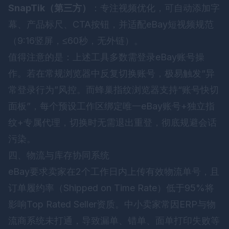
SnapTik（第三方）
：专注视频优化，可自动添加字
幕、产品标尺、CTA按钮，并适配eBay短视频规范
（9:16竖屏，≤60秒，无外链）。
值得注意的是：上述工具多数需登录eBay账号操
作。若在常规浏览器中反复切换账号，极易触发“异
常登录行为”风控。而
蜂巢指纹浏览器
支持“账号快切
面板”，每个预设工作区绑定唯一eBay账号+独立指
纹+专属代理，切换时无需退出重登，彻底规避会话
污染。
四、物流与库存协同系统
eBay要求卖家在2个工作日内上传有效物流单号，且
订单履约率（Shipped on Time Rate）低于95%将
影响Top Rated Seller资质。中小卖家常因ERP与物
流商系统未打通，导致漏单、错单、面单打印失败等