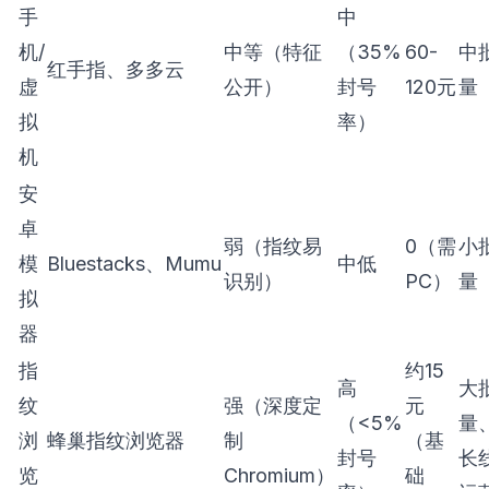
手
中
机/
中等（特征
（35%
60-
中
红手指、多多云
虚
公开）
封号
120元
量
拟
率）
机
安
卓
弱（指纹易
0（需
小
模
Bluestacks、Mumu
中低
识别）
PC）
量
拟
器
指
约15
高
大
纹
强（深度定
元
（<5%
量
浏
蜂巢指纹浏览器
制
（基
封号
长
览
Chromium）
础