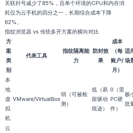
关联封号减少了85%，且单个环境的CPU和内存消
耗仅为云手机的四分之一，长期综合成本下降
62%。
指纹浏览器 vs 传统多开方案的横向对比
方
成本
案
指纹隔离能
防封效
（每
适
代表工具
类
力
果
账户/
场
别
月）
本
地
低（易
0（需
弱（可被检
极
虚
VMware/VirtualBox
留驱动
PC硬
测）
批
拟
痕迹）
件）
机
云