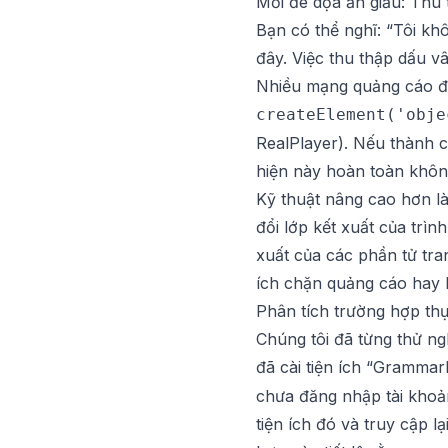
Mối đe dọa ẩn giấu: Thu 
Bạn có thể nghĩ: “Tôi kh
đây. Việc thu thập dấu vâ
Nhiều mạng quảng cáo độ
createElement('obje
RealPlayer). Nếu thành c
hiện này hoàn toàn khôn
Kỹ thuật nâng cao hơn l
đổi lớp kết xuất của trì
xuất của các phần tử tran
ích chặn quảng cáo hay 
Phân tích trường hợp thự
Chúng tôi đã từng thử ng
đã cài tiện ích “Grammar
chưa đăng nhập tài khoản
tiện ích đó và truy cập 