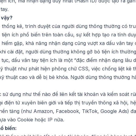
tiện ích, mã nhận dạng duy nhất (Hash ID) được tạo ra gầ
tay.
 vậy?
 thống kê, trình duyệt của người dùng thông thường có trun
tiện ích phổ biến trên toàn cầu, sự kết hợp tạo ra tính du
 rất hiếm gặp, khả năng nhận dạng cũng vượt xa dấu vân tay 
khi cài đặt, người dùng thường không gỡ bỏ tiện ích thường
 tục, dấu vân tay tiện ích là một “đặc điểm nhận dạng lâu d
kỹ thuật như phát hiện phông chữ CSS, việc chống liệt kê thô
 kỹ thuật cao và dễ bị bẻ khóa. Người dùng thông thường h
 sử dụng như thế nào để liên kết tài khoản và kiểm soát rủ
 điện tử xuyên biên giới và tiếp thị truyền thông xã hội, hệ
c nền tảng (như Amazon, Facebook, TikTok, Google Ads) đ
dựa vào Cookie hoặc IP nữa.
ổ biến: