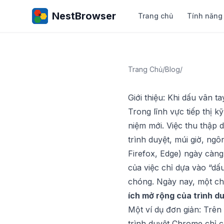
NestBrowser
Trang chủ
Tính năng
Trang Chủ
/
Blog
/
Giới thiệu: Khi dấu vân 
Trong lĩnh vực tiếp thị k
niệm mới. Việc thu thập 
trình duyệt, múi giờ, ngô
Firefox, Edge) ngày càn
của việc chỉ dựa vào “d
chóng. Ngày nay, một chi
ích mở rộng của trình d
Một ví dụ đơn giản: Trên
trình duyệt Chrome chỉ c