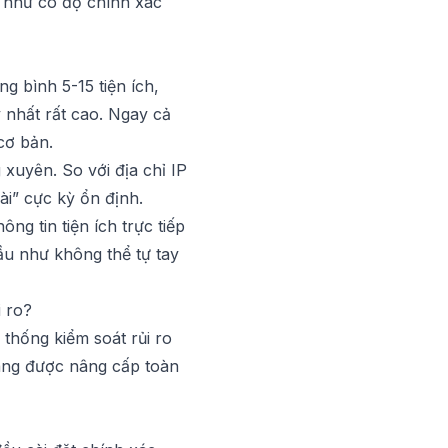
n như có độ chính xác
g bình 5-15 tiện ích,
y nhất rất cao. Ngay cả
cơ bản.
 xuyên. So với địa chỉ IP
ài” cực kỳ ổn định.
ng tin tiện ích trực tiếp
ầu như không thể tự tay
i ro?
 thống kiểm soát rủi ro
ang được nâng cấp toàn