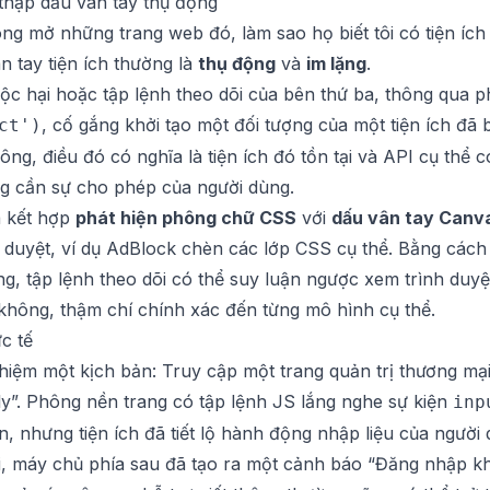
thập dấu vân tay thụ động
ông mở những trang web đó, làm sao họ biết tôi có tiện íc
n tay tiện ích thường là
thụ động
và
im lặng
.
c hại hoặc tập lệnh theo dõi của bên thứ ba, thông qua 
, cố gắng khởi tạo một đối tượng của một tiện ích đã b
ct')
ông, điều đó có nghĩa là tiện ích đó tồn tại và API cụ thể
g cần sự cho phép của người dùng.
à kết hợp
phát hiện phông chữ CSS
với
dấu vân tay Canv
nh duyệt, ví dụ AdBlock chèn các lớp CSS cụ thể. Bằng cách
g, tập lệnh theo dõi có thể suy luận ngược xem trình duyệt 
không, thậm chí chính xác đến từng mô hình cụ thể.
c tế
hiệm một kịch bản: Truy cập một trang quản trị thương mại 
ly”. Phông nền trang có tập lệnh JS lắng nghe sự kiện
inp
, nhưng tiện ích đã tiết lộ hành động nhập liệu của người d
lại, máy chủ phía sau đã tạo ra một cảnh báo “Đăng nhập k