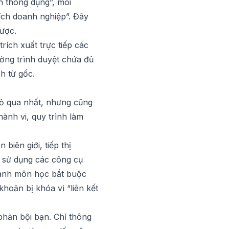
h thông dụng”, môi
ích doanh nghiệp”. Đây
được.
rích xuất trực tiếp các
ường trình duyệt chứa đủ
ch từ gốc.
 bỏ qua nhất, nhưng cũng
ành vi, quy trình làm
biên giới, tiếp thị
à sử dụng các công cụ
hành môn học bắt buộc
khoản bị khóa vì “liên kết
 phản bội bạn. Chỉ thông