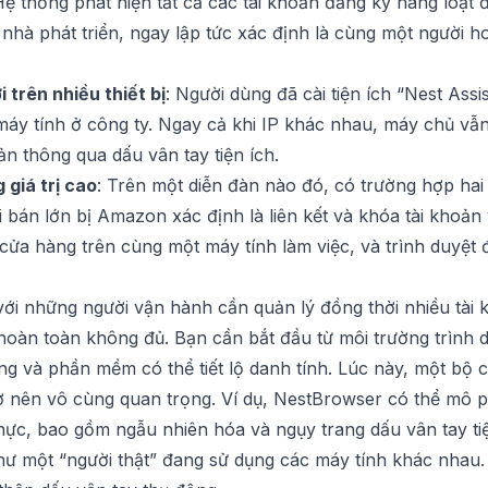
Hệ thống phát hiện tất cả các tài khoản đăng ký hàng loạt 
 nhà phát triển, ngay lập tức xác định là cùng một người
trên nhiều thiết bị
: Người dùng đã cài tiện ích “Nest Assi
máy tính ở công ty. Ngay cả khi IP khác nhau, máy chủ vẫn 
oản thông qua dấu vân tay tiện ích.
 giá trị cao
: Trên một diễn đàn nào đó, có trường hợp hai
bán lớn bị Amazon xác định là liên kết và khóa tài khoản 
 cửa hàng trên cùng một máy tính làm việc, và trình duyệt 
 với những người vận hành cần quản lý đồng thời nhiều tài 
 hoàn toàn không đủ. Bạn cần bắt đầu từ môi trường trình 
g và phần mềm có thể tiết lộ danh tính. Lúc này, một bộ 
ở nên vô cùng quan trọng. Ví dụ,
NestBrowser
có thể mô p
thực, bao gồm ngẫu nhiên hóa và ngụy trang dấu vân tay t
hư một “người thật” đang sử dụng các máy tính khác nhau.