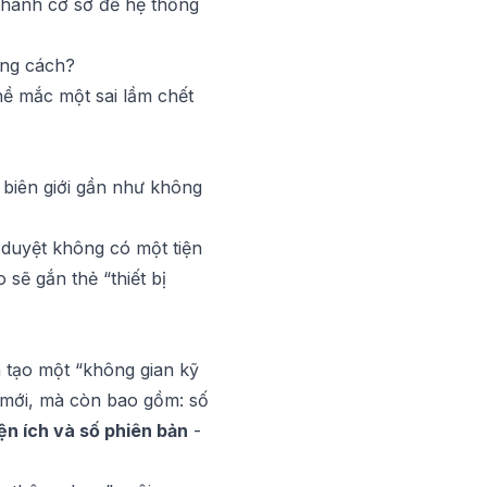
 thành cơ sở để hệ thống
úng cách?
hề mắc một sai lầm chết
 biên giới gần như không
 duyệt không có một tiện
 sẽ gắn thẻ “thiết bị
n tạo một “không gian kỹ
à mới, mà còn bao gồm: số
ện ích và số phiên bản
-