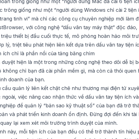
hoản trông giống như một “người dùng Mac đã cài 6 tiện íc
c trông giống như một “người dùng Windows chỉ cài 2 tiện 
trang tinh vi” mà chỉ các công cụ chuyên nghiệp mới làm 
stBrowser
, với công nghệ “dấu vân tay máy thật” độc đáo, t
triệu thiết bị đầu cuối thực tế, mô phỏng hoàn hảo môi tr
p lý, triệt tiêu phát hiện liên kết dựa trên dấu vân tay tiện í
n ích chỉ là phần nổi của tảng băng chìm
nh duyệt hiện là một trong những công nghệ theo dõi dễ bị
lộ không chỉ bạn đã cài phần mềm gì, mà còn cả thói quen h
kinh doanh của bạn.
cầu quản lý liên kết chặt chẽ như thương mại điện tử xuyên 
 ngoài, việc nâng cao nhận thức về dấu vân tay tiện ích v
nghiệp để quản lý “bản sao kỹ thuật số” của bạn đã trở t
hoản và phát triển kinh doanh ổn định. Đừng đợi đến khi tài 
 quay lại xem xét môi trường trình duyệt của mình.
nh này, mỗi tiện ích của bạn đều có thể trở thành tín hiệu