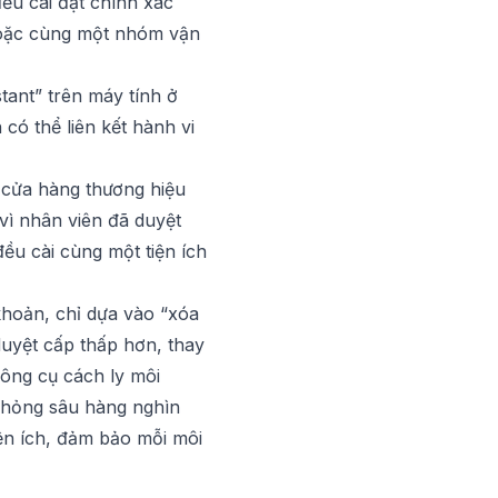
đều cài đặt chính xác
 hoặc cùng một nhóm vận
stant” trên máy tính ở
có thể liên kết hành vi
 cửa hàng thương hiệu
vì nhân viên đã duyệt
đều cài cùng một tiện ích
khoản, chỉ dựa vào “xóa
duyệt cấp thấp hơn, thay
công cụ cách ly môi
hỏng sâu hàng nghìn
iện ích, đảm bảo mỗi môi