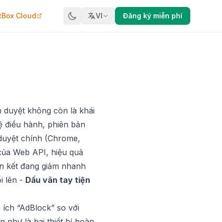
tBox Cloud
VI
Đăng ký miễn phí
nh duyệt không còn là khái
ệ điều hành, phiên bản
h duyệt chính (Chrome,
của Web API, hiệu quả
ên kết đang giảm nhanh
i lên -
Dấu vân tay tiện
 ích “AdBlock” so với
 như là hai thiết bị hoàn