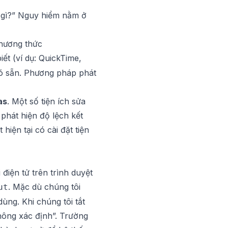
h gì?” Nguy hiểm nằm ở
phương thức
iết (ví dụ: QuickTime,
 có sẵn. Phương pháp phát
as
. Một số tiện ích sửa
 phát hiện độ lệch kết
hiện tại có cài đặt tiện
điện tử trên trình duyệt
. Mặc dù chúng tôi
ut
ùng. Khi chúng tôi tắt
hông xác định”. Trường