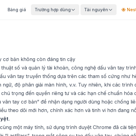
Bảng giá
Trường hợp dùng
Tài nguyên
🐝 Nes
tay cơ bản không còn đáng tin cậy
ỹ thuật số và quản lý tài khoản, công nghệ dấu vân tay trì
dấu vân tay truyền thống dựa trên các tham số cứng như h
n ngữ, độ phân giải màn hình, v.v. Tuy nhiên, khi các trìn
g chú trọng đến quyền riêng tư và các hạn chế chuẩn hóa 
ấu vân tay cơ bản” để nhận dạng người dùng hoặc chống li
ều theo dõi mới hơn, chính xác hơn và tinh vi hơn đang nổ
uyệt
.
 cùng một máy tính, sử dụng trình duyệt Chrome đã cài tiện
ài “LastPass”, trong mắt công cụ tạo dấu vân tay, chúng gần