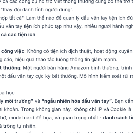
ay cả các công cụ hỗ trợ viết thông thường cũng có thể trở
 “thay đổi danh tính người dùng”.
ợp tất cả”: Làm thế nào để quản lý dấu vân tay tiện ích đ
ấu vân tay tiện ích phức tạp như vậy, nhiều người hành ng
 cả các tiện ích
.
 công việc
: Không có tiện ích dịch thuật, hoạt động xuyên
 cáo, hiệu quả thao tác luồng thông tin giảm mạnh.
ất thường
: Một người bán hàng Amazon bình thường, trình
ột dấu vân tay cực kỳ bất thường. Mô hình kiểm soát rủi ro
oa học
ly môi trường”
và
“ngẫu nhiên hóa dấu vân tay”
. Bạn cầ
tài khoản. Trong không gian này, không chỉ IP và Cookie l
nhớ, model card đồ họa, và quan trọng nhất -
danh sách ti
à trông tự nhiên.