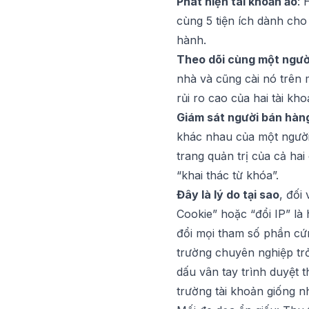
Phát hiện tài khoản ảo
: 
cùng 5 tiện ích dành cho
hành.
Theo dõi cùng một người 
nhà và cũng cài nó trên 
rủi ro cao của hai tài kh
Giám sát người bán hàng
khác nhau của một người 
trang quản trị của cả hai
“khai thác từ khóa”.
Đây là lý do tại sao
, đối
Cookie” hoặc “đổi IP” là
đổi mọi tham số phần cứn
trường chuyên nghiệp tr
dấu vân tay trình duyệt 
trường tài khoản giống n