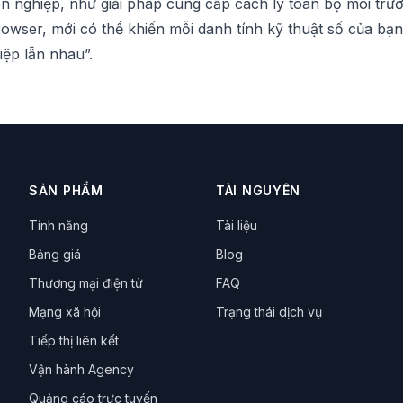
n nghiệp, như giải pháp cung cấp cách ly toàn bộ môi trư
rowser
, mới có thể khiến mỗi danh tính kỹ thuật số của bạ
iệp lẫn nhau”.
SẢN PHẨM
TÀI NGUYÊN
Tính năng
Tài liệu
Bảng giá
Blog
Thương mại điện tử
FAQ
Mạng xã hội
Trạng thái dịch vụ
Tiếp thị liên kết
Vận hành Agency
Quảng cáo trực tuyến