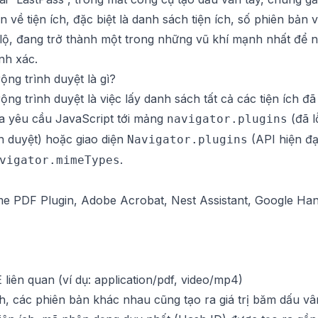
 về tiện ích, đặc biệt là danh sách tiện ích, số phiên bản
lộ, đang trở thành một trong những vũ khí mạnh nhất để n
nh xác.
ộng trình duyệt là gì?
ộng trình duyệt là việc lấy danh sách tất cả các tiện ích đã 
a yêu cầu JavaScript tới mảng
(đã l
navigator.plugins
nh duyệt) hoặc giao diện
(API hiện đại
Navigator.plugins
.
vigator.mimeTypes
ome PDF Plugin, Adobe Acrobat, Nest Assistant, Google Hang
liên quan (ví dụ: application/pdf, video/mp4)
h, các phiên bản khác nhau cũng tạo ra giá trị băm dấu vâ