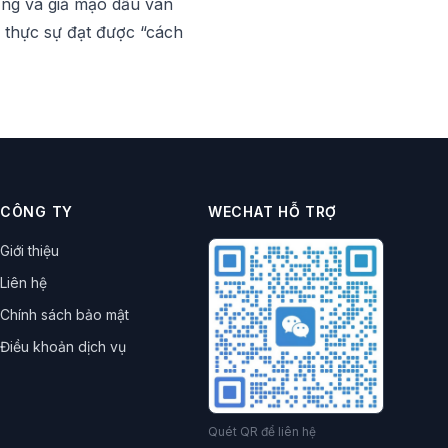
ờng và giả mạo dấu vân
n thực sự đạt được “cách
CÔNG TY
WECHAT HỖ TRỢ
Giới thiệu
Liên hệ
Chính sách bảo mật
Điều khoản dịch vụ
Quét QR để liên hệ