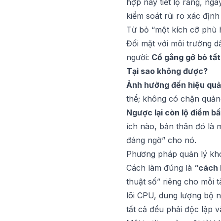
hợp này tiết lộ rằng, ng
kiểm soát rủi ro xác định
Từ bỏ “một kích cỡ phù h
Đối mặt với môi trường d
người:
Cố gắng gỡ bỏ tất
Tại sao không được?
Ảnh hưởng đến hiệu quả
thể; không có chặn quảng
Ngược lại còn lộ điểm b
ích nào, bản thân đó là m
đáng ngờ” cho nó.
Phương pháp quản lý kh
Cách làm đúng là
“cách 
thuật số” riêng cho mỗi 
lõi CPU, dung lượng bộ 
tất cả đều phải độc lập v