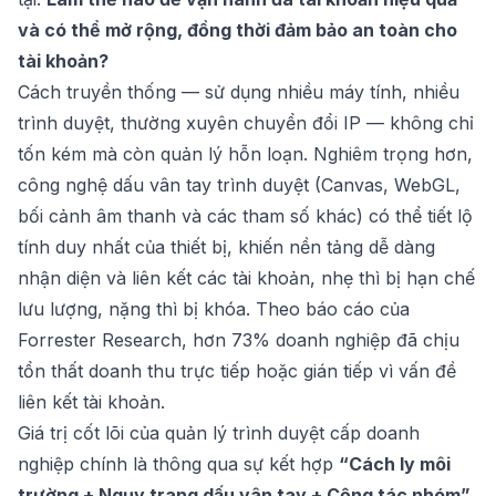
và có thể mở rộng, đồng thời đảm bảo an toàn cho
tài khoản?
Cách truyền thống — sử dụng nhiều máy tính, nhiều
trình duyệt, thường xuyên chuyển đổi IP — không chỉ
tốn kém mà còn quản lý hỗn loạn. Nghiêm trọng hơn,
công nghệ dấu vân tay trình duyệt (Canvas, WebGL,
bối cảnh âm thanh và các tham số khác) có thể tiết lộ
tính duy nhất của thiết bị, khiến nền tảng dễ dàng
nhận diện và liên kết các tài khoản, nhẹ thì bị hạn chế
lưu lượng, nặng thì bị khóa. Theo báo cáo của
Forrester Research, hơn 73% doanh nghiệp đã chịu
tổn thất doanh thu trực tiếp hoặc gián tiếp vì vấn đề
liên kết tài khoản.
Giá trị cốt lõi của quản lý trình duyệt cấp doanh
nghiệp chính là thông qua sự kết hợp
“Cách ly môi
trường + Ngụy trang dấu vân tay + Cộng tác nhóm”
,