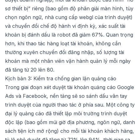
sơ thiết bị” riêng (bao gồm độ phân giải màn hình, tùy
chọn ngôn ngữ, nhà cung cấp webgl của trình duyệt)
và chuyển đổi chế độ hành vi định kỳ, xác suất tài
khoản bị đánh dấu là robot đã giảm 67%. Quan trọng
hơn, khi thao tác hàng loạt tài khoản, không cần
thường xuyên chuyển đổi đăng nhập, số lượng tài
khoản mà một nhân viên vận hành quản lý mỗi ngày
đã tăng từ 20 lên 80.
Kịch bản 3: Kiểm tra chống gian lận quảng cáo
Trong giai đoạn xét duyệt tài khoản quảng cáo Google
Ads và Facebook, nền tảng sẽ so sánh dấu vân tay
trình duyệt của người thao tác ở phía sau. Một công ty
đại lý quảng cáo đã thiết lập môi trường trình duyệt
độc lập (bao gồm múi giờ địa phương, ngôn ngữ, danh
sách tiện ích mở rộng) cho mỗi tài khoản khách hàng,
tỷ lệ phê duyệt đã tăng từ 72% lên 94%, thời gian ra