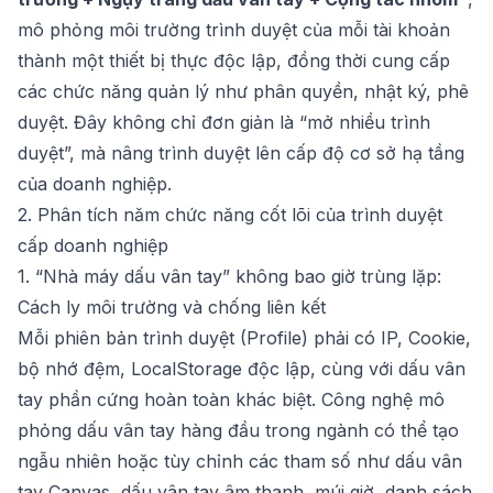
mô phỏng môi trường trình duyệt của mỗi tài khoản
thành một thiết bị thực độc lập, đồng thời cung cấp
các chức năng quản lý như phân quyền, nhật ký, phê
duyệt. Đây không chỉ đơn giản là “mở nhiều trình
duyệt”, mà nâng trình duyệt lên cấp độ cơ sở hạ tầng
của doanh nghiệp.
2. Phân tích năm chức năng cốt lõi của trình duyệt
cấp doanh nghiệp
1. “Nhà máy dấu vân tay” không bao giờ trùng lặp:
Cách ly môi trường và chống liên kết
Mỗi phiên bản trình duyệt (Profile) phải có IP, Cookie,
bộ nhớ đệm, LocalStorage độc lập, cùng với dấu vân
tay phần cứng hoàn toàn khác biệt. Công nghệ mô
phỏng dấu vân tay hàng đầu trong ngành có thể tạo
ngẫu nhiên hoặc tùy chỉnh các tham số như dấu vân
tay Canvas, dấu vân tay âm thanh, múi giờ, danh sách