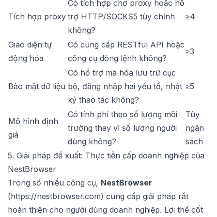
Có tích hợp chợ proxy hoặc hỗ
Tích hợp proxy
trợ HTTP/SOCKS5 tùy chỉnh
≥4
không?
Giao diện tự
Có cung cấp RESTful API hoặc
≥3
động hóa
công cụ dòng lệnh không?
Có hỗ trợ mã hóa lưu trữ cục
Bảo mật dữ liệu
bộ, đăng nhập hai yếu tố, nhật
≥5
ký thao tác không?
Có tính phí theo số lượng môi
Tùy
Mô hình định
trường thay vì số lượng người
ngân
giá
dùng không?
sách
5. Giải pháp đề xuất: Thực tiễn cấp doanh nghiệp của
NestBrowser
Trong số nhiều công cụ,
NestBrowser
(
https://nestbrowser.com
) cung cấp giải pháp rất
hoàn thiện cho người dùng doanh nghiệp. Lợi thế cốt