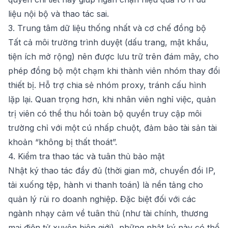
liệu nội bộ và thao tác sai.
3. Trung tâm dữ liệu thống nhất và cơ chế đồng bộ
Tất cả môi trường trình duyệt (dấu trang, mật khẩu,
tiện ích mở rộng) nên được lưu trữ trên đám mây, cho
phép đồng bộ một chạm khi thành viên nhóm thay đổi
thiết bị. Hỗ trợ chia sẻ nhóm proxy, tránh cấu hình
lặp lại. Quan trọng hơn, khi nhân viên nghỉ việc, quản
trị viên có thể thu hồi toàn bộ quyền truy cập môi
trường chỉ với một cú nhấp chuột, đảm bảo tài sản tài
khoản “không bị thất thoát”.
4. Kiểm tra thao tác và tuân thủ bảo mật
Nhật ký thao tác đầy đủ (thời gian mở, chuyển đổi IP,
tải xuống tệp, hành vi thanh toán) là nền tảng cho
quản lý rủi ro doanh nghiệp. Đặc biệt đối với các
ngành nhạy cảm về tuân thủ (như tài chính, thương
mại điện tử xuyên biên giới), những nhật ký này có thể