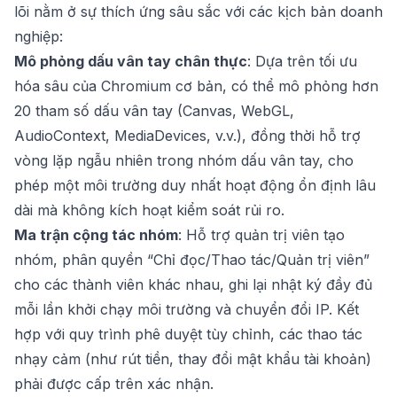
lõi nằm ở sự thích ứng sâu sắc với các kịch bản doanh
nghiệp:
Mô phỏng dấu vân tay chân thực
: Dựa trên tối ưu
hóa sâu của Chromium cơ bản, có thể mô phỏng hơn
20 tham số dấu vân tay (Canvas, WebGL,
AudioContext, MediaDevices, v.v.), đồng thời hỗ trợ
vòng lặp ngẫu nhiên trong nhóm dấu vân tay, cho
phép một môi trường duy nhất hoạt động ổn định lâu
dài mà không kích hoạt kiểm soát rủi ro.
Ma trận cộng tác nhóm
: Hỗ trợ quản trị viên tạo
nhóm, phân quyền “Chỉ đọc/Thao tác/Quản trị viên”
cho các thành viên khác nhau, ghi lại nhật ký đầy đủ
mỗi lần khởi chạy môi trường và chuyển đổi IP. Kết
hợp với quy trình phê duyệt tùy chỉnh, các thao tác
nhạy cảm (như rút tiền, thay đổi mật khẩu tài khoản)
phải được cấp trên xác nhận.