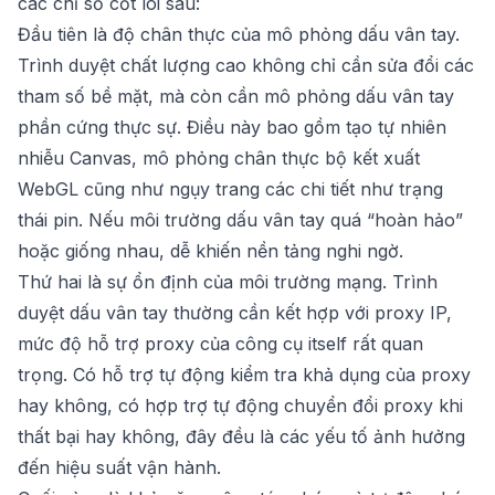
các chỉ số cốt lõi sau:
Đầu tiên là độ chân thực của mô phỏng dấu vân tay.
Trình duyệt chất lượng cao không chỉ cần sửa đổi các
tham số bề mặt, mà còn cần mô phỏng dấu vân tay
phần cứng thực sự. Điều này bao gồm tạo tự nhiên
nhiễu Canvas, mô phỏng chân thực bộ kết xuất
WebGL cũng như ngụy trang các chi tiết như trạng
thái pin. Nếu môi trường dấu vân tay quá “hoàn hảo”
hoặc giống nhau, dễ khiến nền tảng nghi ngờ.
Thứ hai là sự ổn định của môi trường mạng. Trình
duyệt dấu vân tay thường cần kết hợp với proxy IP,
mức độ hỗ trợ proxy của công cụ itself rất quan
trọng. Có hỗ trợ tự động kiểm tra khả dụng của proxy
hay không, có hợp trợ tự động chuyển đổi proxy khi
thất bại hay không, đây đều là các yếu tố ảnh hưởng
đến hiệu suất vận hành.