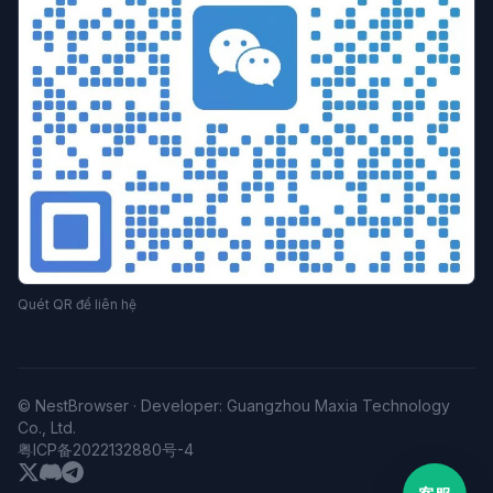
Quét QR để liên hệ
© NestBrowser · Developer: Guangzhou Maxia Technology
Co., Ltd.
粤ICP备2022132880号-4