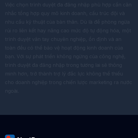
Việc chọn trình duyệt đa đăng nhập phù hợp cần cân
nhắc tổng hợp quy mô kinh doanh, cấu trúc đội và
nhu cầu kỹ thuật của bản thân. Dù là để phòng ngừa
rủi ro liên kết hay nâng cao mức độ tự động hóa, một
trình duyệt vân tay chuyên nghiệp, ổn định và an
toàn đều có thể bảo vệ hoạt động kinh doanh của
bạn. Với sự phát triển không ngừng của công nghệ,
trình duyệt đa đăng nhập trong tương lai sẽ thông
minh hơn, trở thành trợ lý đắc lực không thể thiếu
cho doanh nghiệp trong chiến lược marketing ra nước
ngoài.