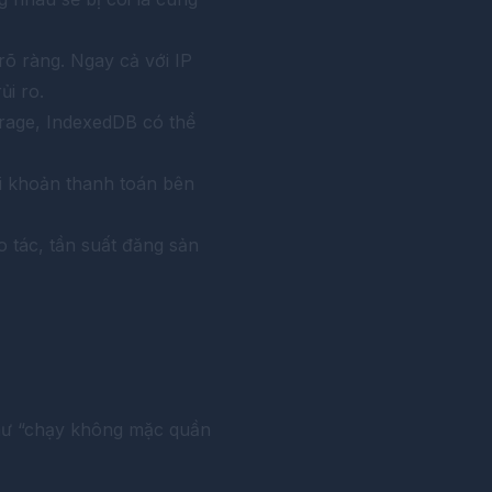
 rõ ràng. Ngay cả với IP
i ro.
orage, IndexedDB có thể
ài khoản thanh toán bên
o tác, tần suất đăng sản
như “chạy không mặc quần