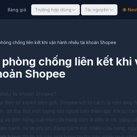
Bảng giá
Trường hợp dùng
Tài nguyên
🐝 Nes
hòng chống liên kết khi vận hành nhiều tài khoản Shopee
phòng chống liên kết khi
khoản Shopee
 nhiều tài khoản Shopee?
 điện tử xuyên biên giới, Shopee với tư cách là nền tảng h
 đã thu hút một lượng lớn người bán tham gia. Khi sự cạn
ợng và đơn hàng của một cửa hàng đơn lẻ dần lộ rõ, ngày c
vận hành đa tài khoản. Bằng cách mở nhiều cửa hàng, ngườ
ành hàng
: Phân bổ các mặt hàng thuộc các danh mục khá