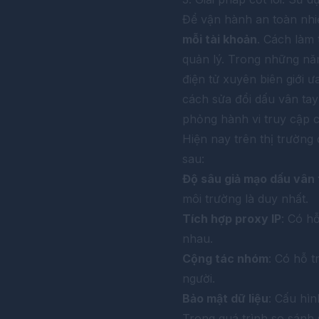
Để vận hành an toàn nhiề
mỗi tài khoản
. Cách làm
quản lý. Trong những nă
điện tử xuyên biên giới 
cách sửa đổi dấu vân tay
phỏng hành vi truy cập c
Hiện nay trên thị trường
sau:
Độ sâu giả mạo dấu vân 
môi trường là duy nhất.
Tích hợp proxy IP
: Có h
nhau.
Cộng tác nhóm
: Có hỗ t
người.
Bảo mật dữ liệu
: Cấu hìn
Trong quá trình so sánh 