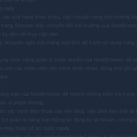
g ngày
 các cửa hàng khác nhau, hãy chuyển sang môi trường tư
trang Shopee. Việc chuyển đổi môi trường của NestBrows
t kỳ dấu vết truy cập nào.
ỳ (khuyến nghị mỗi tháng một lần) để tránh sử dụng cùng m
dụng chức năng quản lý phân quyền của NestBrowser để p
 cho các nhân viên vận hành khác nhau, đồng thời ghi lại 
iệm.
o
ng loạt của NestBrowser để nhanh chóng kiểm tra trạng t
báo vi phạm không.
c xác minh điện thoại của nền tảng, hãy đảm bảo mỗi tài 
trợ quản lý hàng loạt thông tin đăng ký tài khoản, nhưng s
ám mây hoặc số ảo nước ngoài.
 tảng yêu cầu xác minh danh tính bổ sung, ưu tiên sử dụng