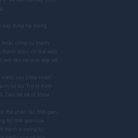
g.
để xây dựng hệ thống
ng hoặc công cụ thanh
n thanh toán, có thể xem
mối liên hệ trực tiếp với
, tránh sao chép hoàn
ảnh (ví dụ: Trợ lý hình
5. Tiêu đề và từ khóa
ó thể phân tán thời gian
g bộ thời gian của
h hành vi tương tự.
mở nhiều cửa sổ môi