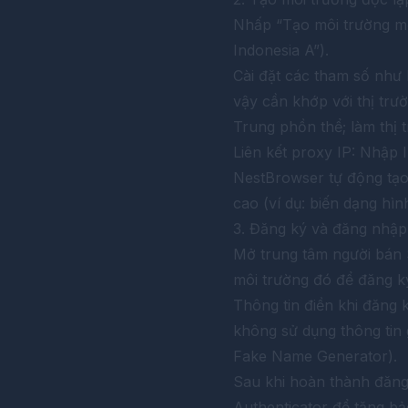
Nhấp “Tạo môi trường mớ
Indonesia A”).
Cài đặt các tham số như 
vậy cần khớp với thị trư
Trung phồn thể; làm thị 
Liên kết proxy IP: Nhập I
NestBrowser tự động tạo
cao (ví dụ: biến dạng hì
3. Đăng ký và đăng nhập
Mở trung tâm người bán 
môi trường đó để đăng ký
Thông tin điền khi đăng ký
không sử dụng thông tin 
Fake Name Generator).
Sau khi hoàn thành đăng k
Authenticator để tăng bả