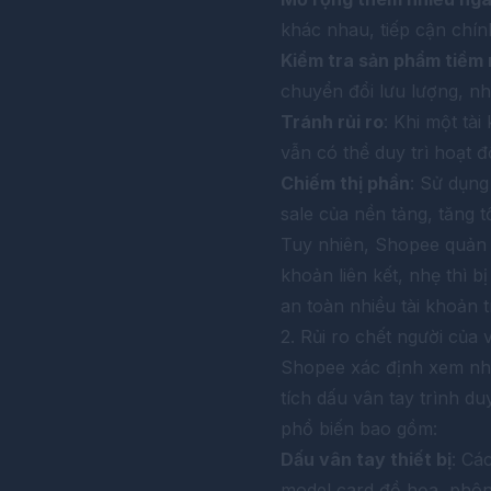
khác nhau, tiếp cận chí
Kiểm tra sản phẩm tiềm
chuyển đổi lưu lượng, n
Tránh rủi ro
: Khi một tà
vẫn có thể duy trì hoạt 
Chiếm thị phần
: Sử dụng
sale của nền tảng, tăng 
Tuy nhiên, Shopee quản lý
khoản liên kết, nhẹ thì b
an toàn nhiều tài khoản t
2. Rủi ro chết người của 
Shopee xác định xem nhi
tích dấu vân tay trình duy
phổ biến bao gồm:
Dấu vân tay thiết bị
: Cá
model card đồ họa, phông