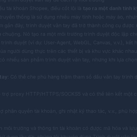
u tài khoản Shopee, điều cốt lõi là
tạo ra một danh tính k
 truyền thống là sử dụng nhiều máy tính hoặc máy ảo, nhưn
m gần đây, trình duyệt vân tay đã trở thành công cụ được
ưa chuộng. Nó tạo ra một môi trường trình duyệt độc lập ch
 trình duyệt (ví dụ: User-Agent, WebGL, Canvas, v.v.), kết 
ủa người dùng thực trên các thiết bị và khu vực khác nhau
 có nhiều sản phẩm trình duyệt vân tay, nhưng khi lựa ch
tay
: Có thể che phủ hàng trăm tham số dấu vân tay trình
ỗ trợ proxy HTTP/HTTPS/SOCKS5 và có thể liên kết một ch
rợ phân quyền tài khoản, ghi nhật ký thao tác, v.v., phù h
h môi trường và thông tin tài khoản có được mã hóa và lưu 
sử dụng lâu dài, chúng tôi khuyên dùng
Trình duyệt vân t