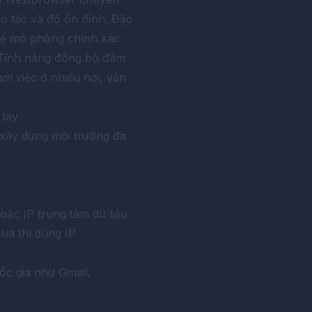
ao tác và độ ổn định. Đặc
hể mô phỏng chính xác
t. Tính năng đồng bộ đám
àm việc ở nhiều nơi, vẫn
 tay
ớc xây dựng môi trường đa
oặc IP trung tâm dữ liệu
sia thì dùng IP
ốc gia như Gmail,