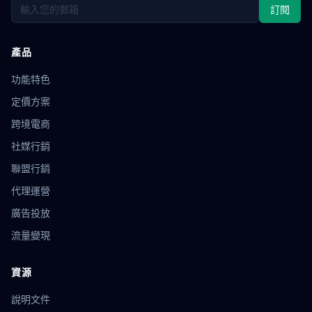
訂閱
花漾瀏覽器
電池API
平台選擇
WebRTC
IP洩漏
帳號驗證
風控策略
優惠券自動領取
網絡爬蟲
薅羊毛技巧
輿情監控
品牌聲譽
資料蒐集
產品
Webhook
自動集成
API應用
社交傳播
跨國電商
功能特色
技術防護
數據同步
貝貝指紋
環境同步
代理同步
Ghost Browser
靜態IP代理
IP安全
網路環境
定價方案
廣告作弊
反作弊
流量驗證
技術原理
dropshipping
跨境電商
跨國電商工具
營運技巧
eBay店群
請求頭偽裝
社媒行銷
隱私合規
瀏覽器配置文件
導入導出
漲粉技巧
指紋技術
傳感器指紋
設備識別
防關聯方法
聯盟行銷
環境模板
營銷自動化
多平台管理
瀏覽器
口碑裂變
代理運營
廣告聯盟
數據追蹤
匿名瀏覽器
瀏覽器自動化
廣告投放
Firefox
GoLogin
網店矩陣
運營策略
亞馬遜工具
選品分析
追蹤防護
數位足跡
ASIN優化
Listing
流量變現
關鍵詞
指紋測試
地理位置欺騙
安全儲存
數據加密
IP輪換
市場調研
用戶洞察
YouTube運營
郵件營銷
資源
用戶轉化
營銷工具
IP封鎖
繞過技術
像素比率
說明文件
反偵測
小紅書多帳號
社交媒體策略
批量創建環境