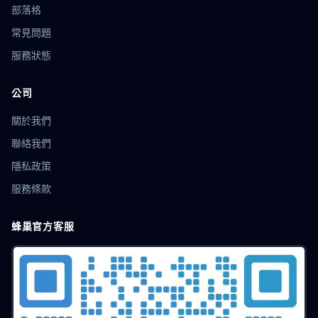
localStorage隔離
CPA廣告
營銷推廣
配置教程
部落格
SEO
帳號共享
防關聯技術
插件指紋
常見問題
BrowserLeaks
優化技巧
Firefox指紋
瀏覽器配置
服務狀態
賬號防關聯
瀏覽器克隆
安全加固
防跟蹤
線上隱私
網路指紋
免費方案
多會話
代理配置
IP設定
獨立環境
Web3工具
區塊鏈應用
去中心化
公司
數位身分
Chromium
多開隔離
多開瀏覽器
關於我們
社交行銷
網頁抓取
數字隱私
數據防洩漏
賬號防護
工具教程
Instagram營運
瀏覽器沙盒
爬蟲偽裝
聯絡我們
無頭瀏覽器
爬蟲技術
任務調度
自動化運營
隱私政策
時區欺騙
用戶代理
RPA
遊戲多帳號
多配置檔案
服務條款
記憶體欺騙
AudioContext
資料防護
限量搶購
電商技巧
搶購攻略
平台規則
Dropshipping
蜂巢官方客服
選品工具
店鋪管理
Hidemyacc
賣家安全
店群運營
店群營運
營運效率
跨境變現
獨立站
小紅書
價格策略
大數據
n8n
工作流自動化
集成技巧
高效辦公
低代碼
住宅代理
權重算法
圖形驗證碼
OCR
瀏覽器模擬
競爭分析
商業智能
安全技術
資料清除
帳號購買
刷單風險
移動端
Shopee