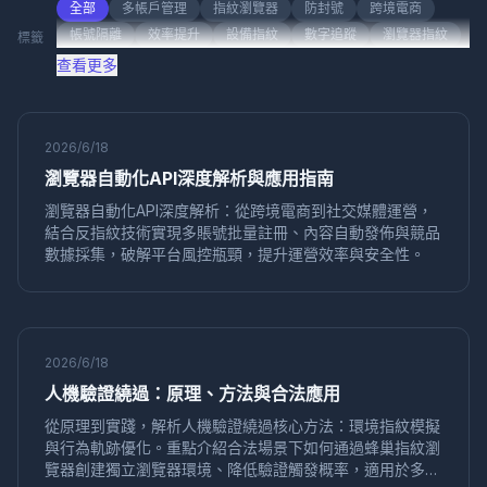
行業資訊
社交媒體營銷
產品評測
帳號管理
全部
多帳戶管理
指紋瀏覽器
防封號
跨境電商
帳號隔離
效率提升
設備指紋
數字追蹤
瀏覽器指紋
標籤
社交媒體
"社交媒體營銷"
"社交媒體行銷"
隱私保護
防關聯
多帳號管理
反檢測技術
安全隔離
查看更多
跨國電
應用場景
帳
產品
跨國電商
Playwright
自動化測試
反檢測
聯盟營銷
「帳號管理」
「跨境電商」
產品比較
反指紋瀏覽器
多賬號管理
賬號安全
再行銷
轉化優化
廣告投放
用戶觸達
品牌註冊
帳號安全
使用指南
問答系列
產品對比
平台指南
2026/6/18
CPC廣告
廣告優化
成本控制
轉化率
數據分析
瀏覽器自動化API深度解析與應用指南
使用教程
代理指南
基礎知識
多身份瀏覽器
多帳號運營
音頻指紋
數字音頻
瀏覽器自動化API深度解析：從跨境電商到社交媒體運營，
帳號矩陣
社交媒體運營
Canvas指紋
ClonBrowser
結合反指紋技術實現多賬號批量註冊、內容自動發佈與競品
跨境工具
瀏覽器比較
企業瀏覽器
指紋安全
數據採集，破解平台風控瓶頸，提升運營效率與安全性。
效率工具
批量操作
Firefox內核
防檢測瀏覽器
反檢測工具
批量註冊
帳號管理
多帳號
自動化
環境克隆
本地儲存
滑鼠軌跡
社交媒體
在線追蹤
無痕瀏覽
自動化配置
多帳號安全
真實瀏覽器模擬
2026/6/18
工具推薦
螢幕解析度
數字指紋
防追蹤
人機驗證繞過：原理、方法與合法應用
NestBrowser
Selenium Grid
分佈式測試
瀏覽器兼容
從原理到實踐，解析人機驗證繞過核心方法：環境指紋模擬
多線程並發
測試效率
環境隔離
社交媒體行銷
與行為軌跡優化。重點介紹合法場景下如何通過蜂巢指紋瀏
Dolphin Anty
替代方案
MediaDevices
隱私安全
覽器創建獨立瀏覽器環境、降低驗證觸發概率，適用於多賬
API指紋
Shopify多帳號
多店鋪管理
對比評測