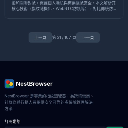
蹤和關聯封號，保護個人隱私與商業帳號安全。本文解析其
RPA自動化
業務流程
Web3
工具
安全
多鏈
核心技術（指紋隨機化、WebRTC防護等），對比傳統防
帳號保護
網頁爬蟲
品牌管理
社媒行銷
評論行銷
護侷限，並介紹在跨境電商、社交媒體多帳號管理中的應
用戶評價
品牌口碑
環境檢測
數字足跡
工具評測
用，推薦兼顧專業性與易用性的解決方案。
多賬號運營
跨境營銷
外鏈建設
SEO工具
內容行銷
獨立站推廣
Web自動化
VPN替代
帳號切換
上一頁
第 31 / 107 頁
下一頁
指紋模擬
字體指紋
硬件指紋
跨平台
指紋防禦
鼠標軌跡
價格爬取
跨境比價
帳號養殖
比價工具
私域流量
用戶運營
IP防關聯
轉化率提升
免費試用
多開視窗
偽裝
反爬
數據保護
企業防護
金融數據
手機號驗證
帳號風控
WebRTC洩漏
Facebook廣告
IndexedDB
企業應用
網頁自動化
零信任
遠程訪問
身份驗證
滑鼠軌跡模擬
NestBrowser
跨境防關聯
員工監控
企業安全
鍵盤行為模擬
封號原因
Google Ads
隧道代理
代理技術
NestBrowser 是專業的指紋瀏覽器，為跨境電商、
AdsPower
跨境電商安全
環遊網路防護
安全防關聯
社群媒體行銷人員提供安全可靠的多帳號管理解決
多開工具
網紅經濟
技術指南
NFT搶購
區塊鏈
方案。
線上身份保護
數位身份
SOCKS5
代理伺服器
訂閱動態
IP切換
口碑行銷
品牌策略
用戶裂變
信任建設
帳號解封
社交帳號安全
小紅書運營
內容矩陣