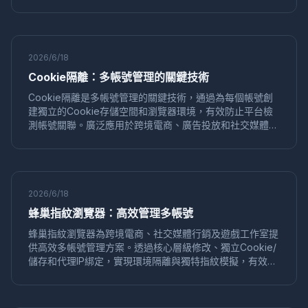
號運營與公開數據採集，規
運營效率
矩陣營銷
獨享IP代理
IP純淨度
社交媒體營銷
電商運營
Mac版
反關聯
Instagram
矩陣運營
電商防關聯
店鋪運營
Pixelscan
2026/6/18
Sessionbox
環境模擬
跨境運營
網路工具
Cookie隔離：多帳號管理的關鍵技術
指紋隨機化
數字行銷
安全防護
Python
自動化瀏覽器
爬蟲
Selenium
VPN
代理IP
Cookie隔離是多帳號管理的關鍵技術，通過為每個帳號創
多開帳號
網路安全
瀏覽器環境池
多帳號防關聯
建獨立的Cookie存儲空間和瀏覽器環境，有效防止平台檢
測帳號關聯。廣泛應用於跨境電商、廣告投放和社交媒體矩
IP隔離
CreepJS
反指紋檢測
合規運營
電商風控
陣運營，幫助用戶安全運營多個帳號，避免封號風險。
在線安全
身份保護
隱私管理
網絡安全
帳號農場
風控規避
帳號權重
權重提升
社媒運營
反爬蟲
資料採集
多開防關聯
帳號防關聯
安全運營
指紋識別
屏幕偽裝
多賬號
記憶體指紋
反追蹤
2026/6/18
標籤管理
User-Agent
偽裝技術
爬蟲技巧
蜂巢指紋瀏覽器：高效管理多帳號
虛擬瀏覽器
瀏覽器隔離
等級保護
權限管控
速賣通
蜂巢指紋瀏覽器為跨境電商、社交媒體行銷及遊戲工作室提
多店鋪運營
店鋪安全
Pinterest
賬號運營
供高效多帳號管理方案。透過核心層級修改、獨立Cookie/
轉化率優化
數據驅動
防止關聯
帳號養號
運營技巧
儲存和代理IP綁定，實現環境隔離與獨特指紋模擬，有效防
關聯。其指紋品質檢測、批量操作及團隊協作功能，助力提
分類技巧
賬號管理
GPU指紋
硬體並發
技術教程
升帳號存活率與運營效率，解決平台封號風險。
Shopify
獨立站運營
記憶體偽裝
數據採集
網路爬蟲
反爬策略
自動化採集
價格對比
性價比