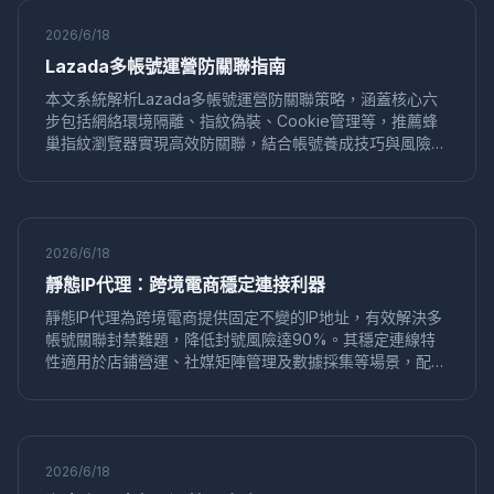
工具選擇
直播矩陣
多平台直播
蜂巢指紋瀏覽器
2026/6/18
直播帶貨
引流增粉
行銷策略
WebGL指紋
Lazada多帳號運營防關聯指南
瀏覽器歷史
清除技巧
多帳號隔離
指紋唯一性
本文系統解析Lazada多帳號運營防關聯策略，涵蓋核心六
口碑營銷
裂變傳播
用戶推薦
社交電商
品牌信任
步包括網絡環境隔離、指紋偽裝、Cookie管理等，推薦蜂
營銷策略
反檢測瀏覽器
2024推薦
簽到自動化
巢指紋瀏覽器實現高效防關聯，結合帳號養成技巧與風險規
自動化工具
硬體指紋
CPU核心數
反指紋技術
避，幫助賣家降低封號風險，實現穩定運營。
電商工具
eBay運營
賣家工具
多開管理
數據安全
蜂巢指紋
代理瀏覽器
反指紋
網站限制
訪問繞過
網路代理
遊戲多開
遊戲工作室
安全管理
2026/6/18
亞馬遜風控
帳號關聯
行為模擬
GPU渲染指紋
靜態IP代理：跨境電商穩定連接利器
WebGL
帳號合規
滑塊驗證碼
瀏覽器環境
靜態IP代理為跨境電商提供固定不變的IP地址，有效解決多
多帳戶運營
指紋隔離
運營安全
快手
行銷工具
帳號關聯封禁難題，降低封號風險達90%。其穩定連線特
防關聯工具
窗口同步
設置教程
數據隱私
隱私防護
性適用於店鋪營運、社媒矩陣管理及數據採集等場景，配合
抗追蹤
電商代運營
團隊協作
運營工具
在線隱私
指紋瀏覽器實現環境隔離，顯著提升帳號存活率與業務效
身份盜用
作業系統指紋
VMLogin
替代工具
率。選擇純淨、高速的獨享靜態IP是關鍵。
企業運營
指紋檢測
防檢測
隐私保護
數字安全
跨境帳號
智能IP切換
IP代理
反偵測瀏覽器
2026/6/18
定價分析
瀏覽器評測
內容解鎖
VPN代理
跨境訪問