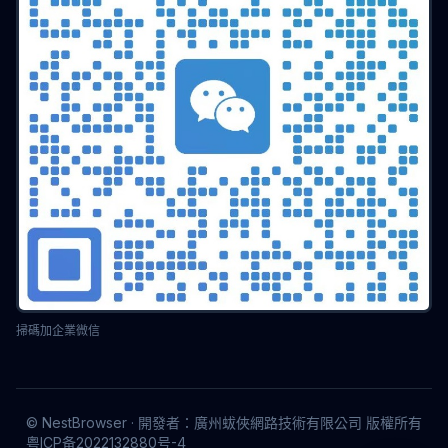
API
接口
數據集成
郵件行銷
客戶轉化
指纹浏览器
安装教程
Geolocation欺騙
代理輪換
反封鎖
社交營銷
建站指南
品牌出海
螢幕顏色深度
顯示技術
色彩管理
10bit顯示
設計工具
Twitter多帳號
網路匿名
自動化API
批量環境
廣告驗證
MCN機構
MoreLogin
跨境營運
反偵查
Web安全
ROI優化
Facebook多帳號
在線匿名
品牌矩陣
跨境行銷
貝貝
localStorage
數據隔離
視覺搜尋
用戶增長
運營乾貨
Profile同步
數據遷移
空投工具
多帳戶
加密空投
Web Audio
自動化操作
TikTok
無人直播
多賬戶
反關聯檢測
安全工具
帳號增長
營運工具
瀏覽器設置
Etsy
多店鋪
快手運營
賬號矩陣
搶購工具
TikTok運營
亞馬遜店群
亞馬遜運營
營運策略
配置文件同步
掃碼加企業微信
資料同步
設定檔案同步
Facebook 運營
微博運營
流量變現
瀏覽器推薦
廣告追蹤
Cookie 管理
eBay 運營
多登瀏覽器
社群媒體運營
流量獲取
© NestBrowser · 開發者：廣州蛂俠網路技術有限公司 版權所有
資料加密
網路隱私
靜態 IP 代理
跨境出海
引流工具
粤ICP备2022132880号-4
並發瀏覽器
自動化腳本
代理運營
矩陣行銷