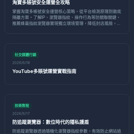
淘寶多賬號安全運營全攻略
免費工具
推薦
數字身份
HTTP請求頭
IPv6洩漏
DNS洩漏
PPC
廣告管理
亞馬遜
安全合規
掌握淘寶多帳號安全運營核心策略，從平台檢測原理到徹底
配置檔案同步
資料安全
GDPR合規
歐洲市場
隔離方案。了解IP、瀏覽器指紋、操作行為等防關聯關鍵，
推薦蜂巢指紋瀏覽器實現獨立環境管理，降低封店風險，高
KOL行銷
多平台運營
品牌推廣
價格追蹤
競品分析
效運營多個店鋪。
動態定價
快速切換
加密貨幣
套利策略
安全風控
Facebook行銷
遊戲腳本
防封技巧
數位行銷
Pinterest多帳號
海外推廣
Alibaba運營
店鋪防關聯
安全操作
Amazon
粉絲增長
行銷效率
內容策略
社交媒體行銷
隱私瀏覽器
匿名上網
WebUSB
反指紋瀏覽
2026/6/18
養號技巧
賬號保護
隱私工具
環境獨立
網紅合作
YouTube多賬號運營實戰指南
效果評估
Twitter自動化
瀏覽器多開
跨境電商工具
行銷自動化
批量創建
指紋偽裝
商標申請
瀏覽器安全
資料保護
防指紋追蹤
隱私清理
代運營服務
硬件並發欺騙
並發偽造
Node.js
Puppeteer
批量發帖
論壇行銷
網路行銷
技術教程
分散式測試
多環境
靜態IP
代理
點擊付費
2026/6/17
SEO優化
定價策略
人機驗證
CAPTCHA
防追蹤瀏覽器：數位時代的隱私護盾
Lazada運營
電商策略
淘寶運營
電商安全
防追蹤瀏覽器透過隨機化瀏覽器指紋參數，有效防止網站追
YouTube
行銷技巧
數字營銷
社群媒體
風險控制