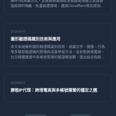
解API與爬蟲方式，並推薦蜂巢指紋瀏覽器實現獨立瀏覽器
免費工具
推薦
數字身份
HTTP請求頭
IPv6洩漏
指紋與IP隔離，批量創建環境，通過Cloudflare等反爬測
DNS洩漏
PPC
廣告管理
亞馬遜
安全合規
試，提升金融數據採集效率與安全性。
配置檔案同步
資料安全
GDPR合規
歐洲市場
KOL行銷
多平台運營
品牌推廣
價格追蹤
競品分析
動態定價
快速切換
加密貨幣
套利策略
安全風控
2026/6/11
Facebook行銷
遊戲腳本
防封技巧
數位行銷
圖形驗證碼識別技術與應用
Pinterest多帳號
海外推廣
Alibaba運營
店鋪防關聯
安全操作
Amazon
粉絲增長
行銷效率
內容策略
本文系統解析圖形驗證碼識別技術，涵蓋文字、圖像、行為
等多類型驗證碼的原理與深度學習方法，並針對跨境電商、
隱私瀏覽器
匿名上網
WebUSB
反指紋瀏覽
社交媒體運營中多帳號管理的驗證碼挑戰，提出結合指紋瀏
養號技巧
賬號保護
隱私工具
環境獨立
網紅合作
覽器（如蜂巢指紋瀏覽器）降低觸發機率並高效處理的解決
效果評估
Twitter自動化
瀏覽器多開
跨境電商工具
方案，助力業務自動化流程。
行銷自動化
批量創建
指紋偽裝
商標申請
瀏覽器安全
資料保護
防指紋追蹤
隱私清理
2026/6/11
代運營服務
硬件並發欺騙
並發偽造
Node.js
Puppeteer
批量發帖
論壇行銷
網路行銷
靜態IP代理：跨境電商與多帳號運營的穩定之選
分散式測試
多環境
靜態IP
代理
點擊付費
SEO優化
定價策略
人機驗證
CAPTCHA
Lazada運營
電商策略
淘寶運營
電商安全
YouTube
行銷技巧
數字營銷
社群媒體
風險控制