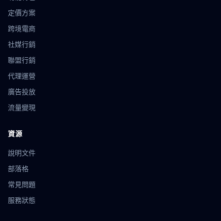
花漾瀏覽器
電池API
平台選擇
WebRTC
IP洩漏
定價方案
帳號驗證
風控策略
優惠券自動領取
網絡爬蟲
跨境電商
薅羊毛技巧
輿情監控
品牌聲譽
資料蒐集
社媒行銷
Webhook
自動集成
API應用
社交傳播
跨國電商
技術防護
數據同步
貝貝指紋
環境同步
代理同步
聯盟行銷
Ghost Browser
靜態IP代理
IP安全
網路環境
代理運營
廣告作弊
反作弊
流量驗證
技術原理
dropshipping
廣告投放
跨國電商工具
營運技巧
eBay店群
請求頭偽裝
隱私合規
瀏覽器配置文件
導入導出
漲粉技巧
流量變現
指紋技術
傳感器指紋
設備識別
防關聯方法
環境模板
營銷自動化
多平台管理
瀏覽器
口碑裂變
資源
廣告聯盟
數據追蹤
匿名瀏覽器
瀏覽器自動化
說明文件
Firefox
GoLogin
網店矩陣
運營策略
亞馬遜工具
選品分析
追蹤防護
數位足跡
ASIN優化
Listing
部落格
關鍵詞
指紋測試
地理位置欺騙
安全儲存
數據加密
常見問題
IP輪換
市場調研
用戶洞察
YouTube運營
郵件營銷
服務狀態
用戶轉化
營銷工具
IP封鎖
繞過技術
像素比率
反偵測
小紅書多帳號
社交媒體策略
批量創建環境