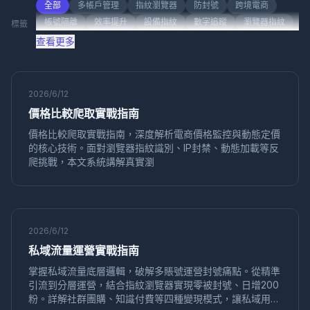
行業資訊
社交媒體營銷
產品評測
帳號管理
全部
多帳戶管理
指紋瀏覽器
防封號
跨境電商
帳號隔離
效率提升
設備指紋
數字追蹤
瀏覽器指紋
標籤
社交媒體
"社交媒體營銷"
"社交媒體行銷"
隱私保護
防關聯
多帳號管理
反檢測技術
安全隔離
查看更多
跨國電
應用場景
帳
產品
跨國電商
Playwright
自動化測試
反檢測
聯盟營銷
「帳號管理」
「跨境電商」
產品比較
反指紋瀏覽器
多賬號管理
賬號安全
再行銷
轉化優化
廣告投放
用戶觸達
品牌註冊
帳號安全
使用指南
問答系列
產品對比
平台指南
2026/6/12
CPC廣告
廣告優化
成本控制
轉化率
數據分析
價格比較爬取實戰指南
使用教程
代理指南
基礎知識
多身份瀏覽器
多帳號運營
音頻指紋
數字音頻
價格比較爬取實戰指南，深度解析電商價格監控與動態定價
帳號矩陣
社交媒體運營
Canvas指紋
ClonBrowser
的核心技術。面對瀏覽器指紋識別、IP封禁、動態加載等反
跨境工具
瀏覽器比較
企業瀏覽器
指紋安全
爬挑戰，本文系統講解真實瀏
效率工具
批量操作
Firefox內核
防檢測瀏覽器
反檢測工具
批量註冊
帳號管理
多帳號
自動化
環境克隆
本地儲存
滑鼠軌跡
社交媒體
在線追蹤
無痕瀏覽
自動化配置
多帳號安全
真實瀏覽器模擬
2026/6/12
工具推薦
螢幕解析度
數字指紋
防追蹤
私域流量運營實戰指南
NestBrowser
Selenium Grid
分佈式測試
瀏覽器兼容
掌握私域流量底層邏輯，破解多賬號運營封號痛點。從精準
多線程並發
測試效率
環境隔離
社交媒體行銷
引流到分層運營，結合指紋瀏覽器實現零被封號、日增200
Dolphin Anty
替代方案
MediaDevices
隱私安全
粉。詳解社群團購、知識付費等四種變現模式，讓私域用戶
API指紋
Shopify多帳號
多店鋪管理
對比評測