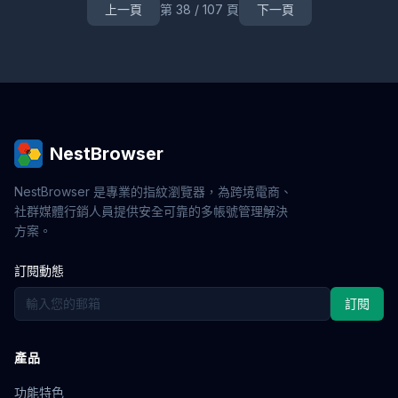
上一頁
第 38 / 107 頁
下一頁
RPA自動化
業務流程
Web3
工具
安全
多鏈
帳號保護
網頁爬蟲
品牌管理
社媒行銷
評論行銷
用戶評價
品牌口碑
環境檢測
數字足跡
工具評測
多賬號運營
跨境營銷
外鏈建設
SEO工具
內容行銷
獨立站推廣
Web自動化
VPN替代
帳號切換
指紋模擬
字體指紋
硬件指紋
跨平台
指紋防禦
鼠標軌跡
價格爬取
跨境比價
帳號養殖
比價工具
NestBrowser
私域流量
用戶運營
IP防關聯
轉化率提升
免費試用
多開視窗
偽裝
反爬
數據保護
企業防護
NestBrowser 是專業的指紋瀏覽器，為跨境電商、
金融數據
手機號驗證
帳號風控
WebRTC洩漏
社群媒體行銷人員提供安全可靠的多帳號管理解決
Facebook廣告
IndexedDB
企業應用
網頁自動化
方案。
零信任
遠程訪問
身份驗證
滑鼠軌跡模擬
訂閱動態
跨境防關聯
員工監控
企業安全
鍵盤行為模擬
封號原因
Google Ads
隧道代理
代理技術
訂閱
AdsPower
跨境電商安全
環遊網路防護
安全防關聯
多開工具
網紅經濟
技術指南
NFT搶購
區塊鏈
線上身份保護
數位身份
SOCKS5
代理伺服器
產品
IP切換
口碑行銷
品牌策略
用戶裂變
信任建設
功能特色
帳號解封
社交帳號安全
小紅書運營
內容矩陣