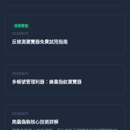
貢獻超40%營收，獲客成本僅為公域六分之一。
運營效率
矩陣營銷
獨享IP代理
IP純淨度
社交媒體營銷
電商運營
Mac版
反關聯
Instagram
矩陣運營
電商防關聯
店鋪運營
Pixelscan
Sessionbox
環境模擬
跨境運營
網路工具
技術教程
指紋隨機化
數字行銷
安全防護
Python
2026/6/11
自動化瀏覽器
爬蟲
Selenium
VPN
代理IP
反檢測瀏覽器免費試用指南
多開帳號
網路安全
瀏覽器環境池
多帳號防關聯
IP隔離
CreepJS
反指紋檢測
合規運營
電商風控
在線安全
身份保護
隱私管理
網絡安全
帳號農場
風控規避
帳號權重
權重提升
社媒運營
反爬蟲
2026/6/11
資料採集
多開防關聯
帳號防關聯
安全運營
多帳號管理利器：蜂巢指紋瀏覽器
指紋識別
屏幕偽裝
多賬號
記憶體指紋
反追蹤
標籤管理
User-Agent
偽裝技術
爬蟲技巧
虛擬瀏覽器
瀏覽器隔離
等級保護
權限管控
速賣通
多店鋪運營
店鋪安全
Pinterest
賬號運營
轉化率優化
數據驅動
防止關聯
帳號養號
運營技巧
2026/6/11
分類技巧
賬號管理
GPU指紋
硬體並發
技術教程
爬蟲偽裝核心技術詳解
Shopify
獨立站運營
記憶體偽裝
數據採集
網路爬蟲
反爬策略
自動化採集
價格對比
性價比