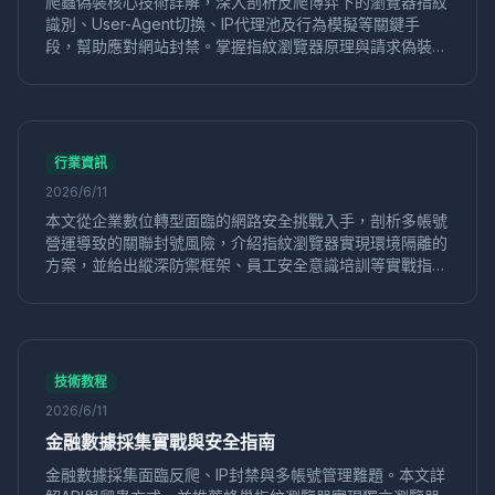
爬蟲偽裝核心技術詳解，深入剖析反爬博弈下的瀏覽器指紋
識別、User-Agent切換、IP代理池及行為模擬等關鍵手
工具選擇
直播矩陣
多平台直播
蜂巢指紋瀏覽器
段，幫助應對網站封禁。掌握指紋瀏覽器原理與請求偽裝技
直播帶貨
引流增粉
行銷策略
WebGL指紋
巧，實現高成功率數據採集，是爬蟲工程師必備的反爬突破
瀏覽器歷史
清除技巧
多帳號隔離
指紋唯一性
指南。
口碑營銷
裂變傳播
用戶推薦
社交電商
品牌信任
營銷策略
反檢測瀏覽器
2024推薦
簽到自動化
自動化工具
硬體指紋
CPU核心數
反指紋技術
行業資訊
電商工具
eBay運營
賣家工具
多開管理
數據安全
2026/6/11
蜂巢指紋
代理瀏覽器
反指紋
網站限制
訪問繞過
本文從企業數位轉型面臨的網路安全挑戰入手，剖析多帳號
網路代理
遊戲多開
遊戲工作室
安全管理
營運導致的關聯封號風險，介紹指紋瀏覽器實現環境隔離的
方案，並給出縱深防禦框架、員工安全意識培訓等實戰指
亞馬遜風控
帳號關聯
行為模擬
GPU渲染指紋
南，幫助企業低成本防範帳號關聯和數據洩露風險。
WebGL
帳號合規
滑塊驗證碼
瀏覽器環境
多帳戶運營
指紋隔離
運營安全
快手
行銷工具
防關聯工具
窗口同步
設置教程
數據隱私
隱私防護
抗追蹤
電商代運營
團隊協作
運營工具
在線隱私
技術教程
身份盜用
作業系統指紋
VMLogin
替代工具
2026/6/11
企業運營
指紋檢測
防檢測
隐私保護
數字安全
金融數據採集實戰與安全指南
跨境帳號
智能IP切換
IP代理
反偵測瀏覽器
金融數據採集面臨反爬、IP封禁與多帳號管理難題。本文詳
定價分析
瀏覽器評測
內容解鎖
VPN代理
跨境訪問