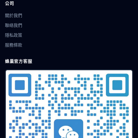
localStorage隔離
CPA廣告
營銷推廣
配置教程
公司
SEO
帳號共享
防關聯技術
插件指紋
關於我們
BrowserLeaks
優化技巧
Firefox指紋
瀏覽器配置
賬號防關聯
瀏覽器克隆
安全加固
防跟蹤
線上隱私
聯絡我們
網路指紋
免費方案
多會話
代理配置
IP設定
隱私政策
獨立環境
Web3工具
區塊鏈應用
去中心化
服務條款
數位身分
Chromium
多開隔離
多開瀏覽器
社交行銷
網頁抓取
數字隱私
數據防洩漏
賬號防護
蜂巢官方客服
工具教程
Instagram營運
瀏覽器沙盒
爬蟲偽裝
無頭瀏覽器
爬蟲技術
任務調度
自動化運營
時區欺騙
用戶代理
RPA
遊戲多帳號
多配置檔案
記憶體欺騙
AudioContext
資料防護
限量搶購
電商技巧
搶購攻略
平台規則
Dropshipping
選品工具
店鋪管理
Hidemyacc
賣家安全
店群運營
店群營運
營運效率
跨境變現
獨立站
小紅書
價格策略
大數據
n8n
工作流自動化
集成技巧
高效辦公
低代碼
住宅代理
權重算法
圖形驗證碼
OCR
瀏覽器模擬
競爭分析
商業智能
安全技術
資料清除
帳號購買
刷單風險
移動端
Shopee