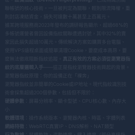
聯帳號的核心技術。一旦被判定為關聯，輕則限流降權，重
則封店凍結資金，損失可達數十萬甚至上百萬元。
據某跨境服務商2023年發布的調研報告顯示，超過68%的
多帳號運營者曾因設備指紋關聯遭遇封號，其中32%的賣
家因此損失超過10萬元。傳統解決方案如購買多台電腦、
使用VPS遠程桌面或簡單清理Cookie，要麼成本高昂，要
麼無法徹底阻斷指紋追蹤。
真正有效的方案必須從瀏覽器指
紋的底層邏輯入手
——這正是指紋瀏覽器技術興起的背景。
瀏覽器指紋原理：你的設備正在「裸奔」
瀏覽器指紋並非簡單的Cookie或IP地址。現代指紋識別技
術會採集超過200個參數，包括但不限於：
硬體參數
：屏幕分辨率、顯卡型號、CPU核心數、內存大
小
軟體環境
：操作系統版本、瀏覽器內核、時區、字體列表
網絡特徵
：WebRTC真實IP、DNS解析、NAT類型
行為數據
：鼠標軌跡、滾動速度、鍵入速度（部分高級指