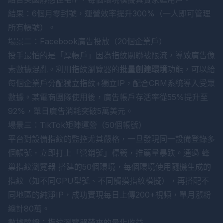
結果：6個月零封號，運營效率提升300%（一人即可管理
所有帳號）。
場景二：Facebook廣告投放（20個企業戶）
投手最怕的是「厚帳戶」因為指紋關聯被限流，導致廣告像
素數據混亂。利用指紋瀏覽器的
批量創建環境
功能，可以給
每個企業戶分配獨立指紋+獨立IP，配合CRM系統導入受眾
數據。某電商團隊使用後，廣告帳戶存活率從55%提升至
92%，單日廣告消耗突破5萬美元。
場景三：TikTok矩陣運營（50個帳號）
平台對設備指紋的監控尤其嚴格，一旦發現同一設備登錄多
個帳號，立即打上「營銷號」標籤，推薦量暴跌。通過
蜂
巢指紋瀏覽器
搭建的50個環境，每個環境使用隨機生成的
指紋（如不同GPU型號、不同觸摸指紋模擬），再搭配不
同地區的純淨IP，成功實現每日上傳200+視頻，單月漲粉
總計80萬。
數據驗證：指紋瀏覽器帶來的量化收益