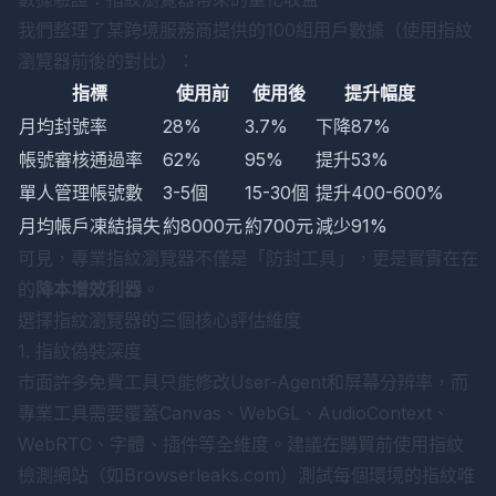
我們整理了某跨境服務商提供的100組用戶數據（使用指紋
瀏覽器前後的對比）：
指標
使用前
使用後
提升幅度
月均封號率
28%
3.7%
下降87%
帳號審核通過率
62%
95%
提升53%
單人管理帳號數
3-5個
15-30個
提升400-600%
月均帳戶凍結損失
約8000元
約700元
減少91%
可見，專業指紋瀏覽器不僅是「防封工具」，更是實實在在
的
降本增效利器
。
選擇指紋瀏覽器的三個核心評估維度
1. 指紋偽裝深度
市面許多免費工具只能修改User-Agent和屏幕分辨率，而
專業工具需要覆蓋Canvas、WebGL、AudioContext、
WebRTC、字體、插件等全維度。建議在購買前使用指紋
檢測網站（如Browserleaks.com）測試每個環境的指紋唯