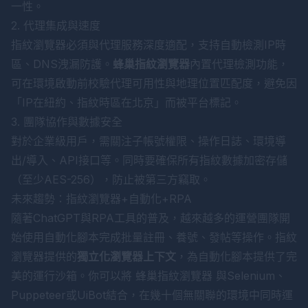
一性。
2. 代理集成與速度
指紋瀏覽器必須與代理服務深度適配，支持自動檢測IP時
區、DNS洩漏防護。
蜂巢指紋瀏覽器
內置代理檢測功能，
可在環境啟動前校驗代理可用性與地理位置匹配度，避免因
「IP在紐約、指紋時區在北京」而被平台標記。
3. 團隊協作與數據安全
對於企業級用戶，需關注子帳號權限、操作日誌、環境導
出/導入、API接口等。同時要確保所有指紋數據加密存儲
（至少AES-256），防止被第三方竊取。
未來趨勢：指紋瀏覽器+自動化+RPA
隨著ChatGPT與RPA工具的普及，越來越多的運營團隊開
始使用自動化腳本完成批量註冊、養號、發帖等操作。指紋
瀏覽器提供的
獨立化瀏覽器上下文
，為自動化腳本提供了完
美的運行沙箱。你可以將
蜂巢指紋瀏覽器
與Selenium、
Puppeteer或UiBot結合，在幾十個無關聯的環境中同時運