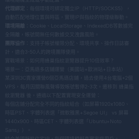
代理綁定
：每個環境可綁定獨立IP（HTTP/SOCKS5），
自動匹配地理位置與時區，實現IP與指紋的物理級聯動。
環境隔離
：Cookie、LocalStorage、IndexedDB等數據完
全隔離，帳號間無任何數據交叉洩露風險。
團隊協作
：支持子帳號權限分配、環境共享、操作日誌審
計，適合3-50人的跨境團隊使用。
實戰場景：如何用蜂巢指紋瀏覽器提升10倍效率？
場景一：亞馬遜多店鋪運營（美國站+歐洲站+日本站）
某深圳3C賣家運營6個亞馬遜店鋪，過去使用4台電腦+2個
VPS，每月因關聯風聲導致帳號暫停2-3次。遷移到
蜂巢指
紋瀏覽器
後，通過以下配置實現安全運營：
每個店鋪分配完全不同的指紋組合（如屏幕1920x1080、
時區PST、字體列表選「微軟雅黑+Segoe UI」 vs 屏幕
1440x900、時區CET、字體列表選「Ubuntu+Noto
Sans」）。
結合美國靜態住宅IP，每個環境模擬真實家庭用戶。