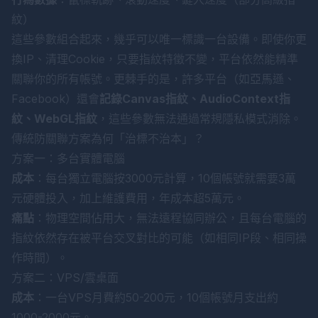
紋）
這些參數組合起來，幾乎可以唯一標識一台設備。即使你更
換IP、清理Cookie，只要指紋特徵不變，平台依然能精準
關聯你的所有帳號。更棘手的是，許多平台（如亞馬遜、
Facebook）還會
記錄Canvas指紋、AudioContext指
紋、WebGL指紋
，這些參數無法通過常規隱私模式消除。
傳統防關聯方案為何「治標不治本」？
方案一：多台實體電腦
成本
：每台獨立電腦按3000元計算，10個帳號就需要3萬
元硬體投入，加上維護費用，年成本超5萬元。
痛點
：物理空間佔用大，無法遠程協同辦公，且每台電腦的
指紋依然存在被平台交叉對比的可能（如相同IP段、相同操
作時間）。
方案二：VPS/雲桌面
成本
：一台VPS月費約50-200元，10個帳號月支出約
1000-2000元。