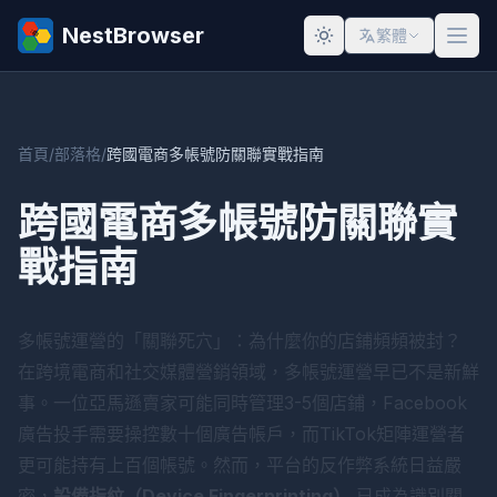
NestBrowser
繁體
首頁
/
部落格
/
跨國電商多帳號防關聯實戰指南
跨國電商多帳號防關聯實
戰指南
多帳號運營的「關聯死穴」：為什麼你的店鋪頻頻被封？
在跨境電商和社交媒體營銷領域，多帳號運營早已不是新鮮
事。一位亞馬遜賣家可能同時管理3-5個店鋪，Facebook
廣告投手需要操控數十個廣告帳戶，而TikTok矩陣運營者
更可能持有上百個帳號。然而，平台的反作弊系統日益嚴
密，
設備指紋（Device Fingerprinting）
已成為識別關