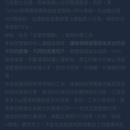
行自動化任務，而無需擔心任何環境衝突。例如，某
TikTok矩陣團隊通過指紋瀏覽器+RPA實現一天自動註冊
300個帳號，並通過智能養號算法模擬真人行為，帳號存活
率達到78%。
總結：告別「玄學防關聯」，擁抱科學工具
多帳號運營的核心邏輯很簡單：
讓每個帳號看起來來自完全
不同的設備、不同的真實用戶
。實體電腦成本過高，VPS
容易撞車，手動清理純屬心理安慰。真正的解決方案必須從
瀏覽器指紋的底層入手，提供可定制、可隔離、可擴展的環
境。
作為長期深耕跨境領域的工具，蜂巢指紋瀏覽器憑藉其穩定
的指紋模擬引擎、靈活的代理支持和團隊協作功能，已成為
眾多Top賣家和廣告投手的首選。當然，工具只是手段，更
重要的是建立系統化的運營SOP——包括定期更換代理、
避免短時間大量操作、模擬正常用戶行為等。只有「技術
+策略」雙管齊下，才能在高風險的跨境賽道上持續獲得紅