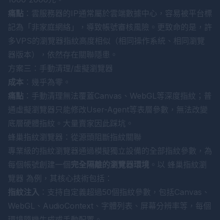
痛點
：雲服務器的IP通常屬於雲端數據中心，容易被平台標
記為「非家庭網絡」，導致帳號審核風險。更致命的是，許
多VPS的瀏覽器指紋高度相似（相同操作系統、相同瀏覽
器版本），依然存在關聯隱患。
方案三：手動清理/虛擬瀏覽器
成本
：幾乎為零。
痛點
：手動清理無法覆蓋Canvas、WebGL等深度指紋；普
通虛擬瀏覽器只能修改User-Agent等表層參數，無法改變
底層硬體指紋。大量賣家因此踩坑。
蜂巢指紋瀏覽器：從源頭阻斷指紋關聯
專業級的指紋瀏覽器通過模擬獨立設備的全部指紋參數，為
每個帳號創建一個
完全隔離的瀏覽器環境
。以
蜂巢指紋瀏
覽器
為例，其核心技術包括：
指紋注入
：支持自定義超過50個指紋參數，包括Canvas、
WebGL、AudioContext、字體列表、屏幕分辨率等，每個
環境隨機生成或手動配置。