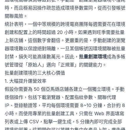
時，而且極易因操作疏忽造成環境參數雷同，從而引發帳號
關聯風險。
統計表明，一個中等規模的跨境電商團隊每週需要花在環境
創建和配置上的時間超過 20 小時。如果遇到旺季需要批量
上新店鋪，這個數字會翻倍。更嚴重的是，手動創建的瀏覽
器環境難以保證絕對隔離，一旦某個帳號因環境關聯被批量
封禁，損失可能高達數萬元。因此，
批量創建環境
成為多帳
號管理從「原始人」邁向「正規軍」的關鍵能力。
批量創建環境的三大核心價值
1. 大幅提升運營效率
假設你需要為 50 個亞馬遜店鋪各建立一個獨立環境。手動
逐個操作，包括下載瀏覽器、配置指紋參數、關聯代理
IP、登錄驗證等，平均每個環境需要 8~10 分鐘，合計約 8
小時。而使用專業的批量創建工具，只需在 Web 界面填寫
列表或上傳 CSV，點擊一鍵生成，5 分鐘內即可完成全部
環境的部署。這期間你可以將精力集中在產品上架、廣告優