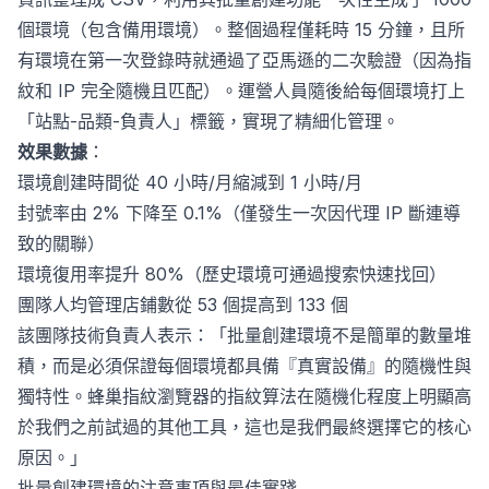
個環境（包含備用環境）。整個過程僅耗時 15 分鐘，且所
有環境在第一次登錄時就通過了亞馬遜的二次驗證（因為指
紋和 IP 完全隨機且匹配）。運營人員隨後給每個環境打上
「站點-品類-負責人」標籤，實現了精細化管理。
效果數據
：
環境創建時間從 40 小時/月縮減到 1 小時/月
封號率由 2% 下降至 0.1%（僅發生一次因代理 IP 斷連導
致的關聯）
環境復用率提升 80%（歷史環境可通過搜索快速找回）
團隊人均管理店鋪數從 53 個提高到 133 個
該團隊技術負責人表示：「批量創建環境不是簡單的數量堆
積，而是必須保證每個環境都具備『真實設備』的隨機性與
獨特性。蜂巢指紋瀏覽器的指紋算法在隨機化程度上明顯高
於我們之前試過的其他工具，這也是我們最終選擇它的核心
原因。」
批量創建環境的注意事項與最佳實踐