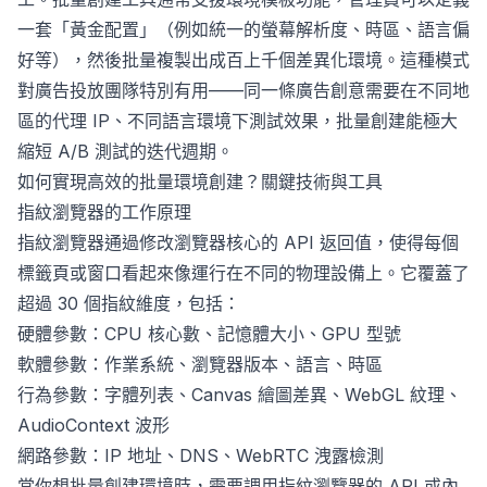
一套「黃金配置」（例如統一的螢幕解析度、時區、語言偏
好等），然後批量複製出成百上千個差異化環境。這種模式
對廣告投放團隊特別有用——同一條廣告創意需要在不同地
區的代理 IP、不同語言環境下測試效果，批量創建能極大
縮短 A/B 測試的迭代週期。
如何實現高效的批量環境創建？關鍵技術與工具
指紋瀏覽器的工作原理
指紋瀏覽器通過修改瀏覽器核心的 API 返回值，使得每個
標籤頁或窗口看起來像運行在不同的物理設備上。它覆蓋了
超過 30 個指紋維度，包括：
硬體參數：CPU 核心數、記憶體大小、GPU 型號
軟體參數：作業系統、瀏覽器版本、語言、時區
行為參數：字體列表、Canvas 繪圖差異、WebGL 紋理、
AudioContext 波形
網路參數：IP 地址、DNS、WebRTC 洩露檢測
當你想批量創建環境時，需要調用指紋瀏覽器的 API 或內