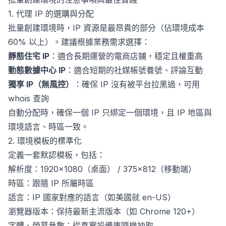
1. 代理 IP 的選購與分配
批量創建環境時，IP 資源是最昂貴的部分（佔環境成本
60% 以上）。建議根據業務需求選擇：
靜態住宅 IP
：適合長期運營的電商店鋪，穩定且權重高
動態數據中心 IP
：適合短期的社媒帳號養號、評論互動
獨享 IP（無風控）
：確保 IP 沒有被平台拉黑過，可用
whois 查詢
自動分配時，確保一個 IP 只綁定一個環境，且 IP 地區與
環境語言、時區一致。
2. 環境模板的標準化
定義一套默認模板，包括：
解析度：1920×1080（桌面） / 375×812（移動端）
時區：跟隨 IP 所屬時區
語言：IP 國家對應的語言（如美國就 en-US）
瀏覽器版本：保持最新主流版本（如 Chrome 120+）
字體、螢幕參數：從真實設備庫隨機抽取