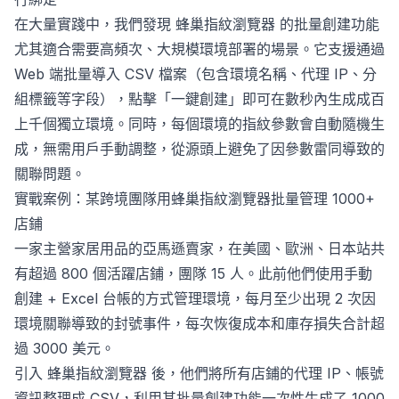
在大量實踐中，我們發現
蜂巢指紋瀏覽器
的批量創建功能
尤其適合需要高頻次、大規模環境部署的場景。它支援通過
Web 端批量導入 CSV 檔案（包含環境名稱、代理 IP、分
組標籤等字段），點擊「一鍵創建」即可在數秒內生成成百
上千個獨立環境。同時，每個環境的指紋參數會自動隨機生
成，無需用戶手動調整，從源頭上避免了因參數雷同導致的
關聯問題。
實戰案例：某跨境團隊用蜂巢指紋瀏覽器批量管理 1000+
店鋪
一家主營家居用品的亞馬遜賣家，在美國、歐洲、日本站共
有超過 800 個活躍店鋪，團隊 15 人。此前他們使用手動
創建 + Excel 台帳的方式管理環境，每月至少出現 2 次因
環境關聯導致的封號事件，每次恢復成本和庫存損失合計超
過 3000 美元。
引入
蜂巢指紋瀏覽器
後，他們將所有店鋪的代理 IP、帳號
資訊整理成 CSV，利用其批量創建功能一次性生成了 1000