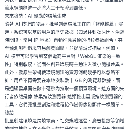
流水線能夠進一步將人工干預降到最低。
未來趨勢：AI 驅動的環境生成
隨著 AI 技術的發展，批量創建環境正在向「智能推薦」演
進。系統可以基於用戶的歷史數據（如過往封號原因、活躍
時間段、常用 IP 地區）自動推薦最優的指紋參數組合，甚
至預測哪些環境容易觸發關聯，並提前調整指紋。例如，
AI 模型可以學習到某個電商平台對「WebGL 渲染的一致
性」特別敏感，從而在創建環境時主動注入微小隨機差異。
此外，雲原生架構使環境創建的資源消耗幾乎可以忽略不
計。用戶不再需要在本地安裝數十 GB 的瀏覽器數據，而
是通過雲桌面在數十毫秒內拉取一個預置環境。這方面的先
行者依然是像
蜂巢指紋瀏覽器
這類推出雲版指紋瀏覽器的
工具，它們讓批量創建和遠程協作變得像發郵件一樣簡單。
總結
批量創建環境是跨境電商、社交媒體運營、廣告投放等領域
的剛需技能。它不僅能大幅提升效率，更是帳號安全防關聯