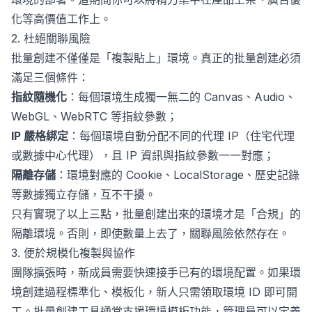
化等高價值工作上。
2. 杜絕關聯風險
批量創建不僅僅是「複製貼上」環境。真正的批量創建必須
滿足三個條件：
指紋隨機化
：每個環境生成獨一無二的 Canvas、Audio、
WebGL、WebRTC 等指紋參數；
IP 嚴格綁定
：每個環境自動分配不同的代理 IP（住宅代理
或數據中心代理），且 IP 資訊與指紋參數一一對應；
隔離存儲
：環境對應的 Cookie、LocalStorage、歷史記錄
等數據獨立存儲，互不干擾。
只有實現了以上三點，批量創建出來的環境才是「合規」的
隔離環境。否則，即使數量上去了，關聯風險依然存在。
3. 便於規模化複製與協作
團隊擴張時，新成員需要快速接手已有的環境配置。如果環
境創建過程標準化、模板化，新人只需領取環境 ID 即可開
工。批量創建工具通常支援環境模板功能，管理員可以定義