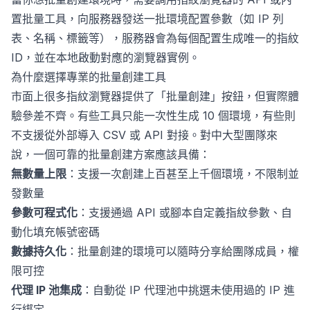
置批量工具，向服務器發送一批環境配置參數（如 IP 列
表、名稱、標籤等），服務器會為每個配置生成唯一的指紋
ID，並在本地啟動對應的瀏覽器實例。
為什麼選擇專業的批量創建工具
市面上很多指紋瀏覽器提供了「批量創建」按鈕，但實際體
驗參差不齊。有些工具只能一次性生成 10 個環境，有些則
不支援從外部導入 CSV 或 API 對接。對中大型團隊來
說，一個可靠的批量創建方案應該具備：
無數量上限
：支援一次創建上百甚至上千個環境，不限制並
發數量
參數可程式化
：支援通過 API 或腳本自定義指紋參數、自
動化填充帳號密碼
數據持久化
：批量創建的環境可以隨時分享給團隊成員，權
限可控
代理 IP 池集成
：自動從 IP 代理池中挑選未使用過的 IP 進
行綁定