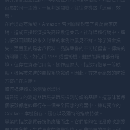
否屬於同一主體。一旦判定關聯，往往會導致「連坐」效
應。
在跨境電商領域，Amazon 曾因關聯封禁了數萬賣家店
鋪，造成直接經濟損失高達數億美元。社群媒體行銷中，廣
告帳號因關聯被永久封禁的案例也屢見不鮮。除了資金損
失，更嚴重的是客戶資料、品牌聲譽的不可逆傷害。傳統的
防關聯手段，如使用 VPS 或虛擬機，雖然能隔離部分環
境，但存在資源佔用高、操作延遲大、指紋特徵單一等缺
點，极易被先進的風控系統識破。因此，尋求更高效的防護
方案迫在眉睫。
如何構建獨立的瀏覽器環境
構建獨立的瀏覽器環境是環境檢測防護的基礎。這意味著每
個帳號都應該運行在一個完全隔離的容器中，擁有獨立的
Cookie、本機儲存、緩存以及獨特的指紋特徵。
專業的指紋瀏覽器技術應運而生。它們能夠在底層修改瀏覽
器內核參數，生成真實的隨機指紋，而非簡單的覆蓋。例