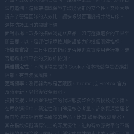
誌可追溯。這種架構既保證了環境隔離的安全性，又極大地
提升了營運團隊的人效比，讓多帳號管理變得井然有序。
選擇防護工具的關鍵指標
面對市場上眾多的指紋瀏覽器產品，如何選擇適合的工具至
關重要。以下是評估環境檢測防護能力的幾個關鍵指標：
指紋真實度
：工具生成的指紋是否接近真實使用者行為，能
否通過主流平台的反欺詐檢測。
隔離穩定性
：不同環境之間的 Cookie 和本機儲存是否絕對
隔離，有無洩露風險。
更新頻率
：瀏覽器內核是否跟隨 Chrome 或 Firefox 官方
及時更新，以修復安全漏洞。
技術支援
：是否提供穩定的代理服務整合及售後技術支援。
在眾多選擇中，穩定性和口碑是核心考量。許多資深營運者
傾向於選擇經過市場驗證的產品，比如
蜂巢指紋瀏覽器
，
其在指紋模擬演算法上的深度優化，能夠有效應對平台不斷
升級的風控策略。同時，其穩定的雲端同步功能，確保了即