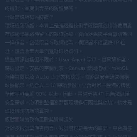
的機制，並提供專業的防護策略。
什麼是環境檢測防護？
環境檢測防護，本質上是指透過技術手段隱藏或修改使用者
存取網際網路時留下的數位指紋，從而避免被平台識別為同
一操作者。當使用者存取網站時，伺服器不僅記錄 IP 位
址，還會收集大量瀏覽器環境資訊。
這些資訊包括但不限於：User-Agent 字串、螢幕解析度、
時區設定、安裝的字體列表、Canvas 繪圖指紋、WebGL
渲染特徵以及 Audio 上下文指紋等。據網路安全研究機構
數據顯示，結合以上 10 餘項參數，平台對單一設備的識別
準確率可高達 99% 以上。因此，單純更換 IP 已無法滿足
安全需求，必須對整個瀏覽器環境進行隔離與偽裝，這才是
環境檢測防護的真諦。
帳號關聯的致命風險與資料損失
對於多帳號營運者而言，帳號關聯是最大的噩夢。平台風控
演算法會透過比對不同帳號登入時的環境指紋，判斷它們是