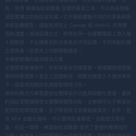
如，使用
蜂巢指紋瀏覽器
這樣的專業工具，可以為每個帳
號配置獨立的指紋設定檔。它不僅能模擬不同的作業系統版
本和設備類型，還能有效防止 Canvas 和 WebGL 的真實
指紋洩露。透過這種方式，即使在同一台實體電腦上登入幾
十個帳號，平台端看到的也是來自不同設備、不同地點的獨
立使用者，從根本上切斷關聯路徑。
多帳號營運的高效解決方案
在實際業務場景中，效率與安全同樣重要。營運團隊通常需
要同時管理數十甚至上百個帳號，頻繁切換登入不僅效率低
下，還容易因操作失誤導致環境汙染。
高效的解決方案需要結合團隊協作功能與自動化管理。優質
的指紋瀏覽器通常支援團隊權限分配，主帳號可以子帳號分
配特定的環境配置，且子帳號無法查看敏感資訊。此外，配
合 RPA 自動化腳本，可以實現批量養號、自動發文等功
能。在這一環節，
蜂巢指紋瀏覽器
提供了便捷的團隊協作
介面，支援多人協同管理同一組環境配置，同時確保操作日