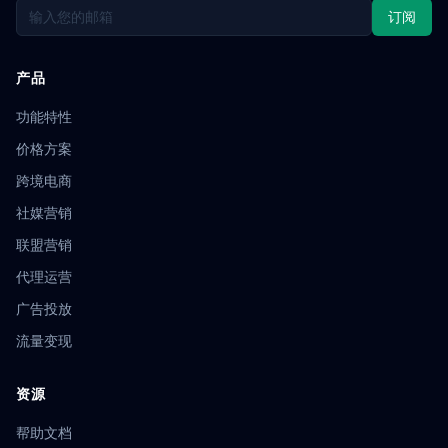
API集成
eBay店群
请求头伪装
抢购策略
限量发售
订阅
库存监控
涨粉技巧
指纹技术
传感器指纹
设备识别
Web3工具
去中心化
防关联方法
定价模式
产品
成本分析
eBay多账号
环境模板
地理位置欺骗
IP伪装
多平台管理
浏览器
口碑裂变
数据追踪
功能特性
匿名浏览器
操作教程
浏览器克隆
配置管理
价格方案
数据中心代理
Firefox
环境管理
GoLogin
跨境电商
网店矩阵
跟踪器
亚马逊工具
选品分析
追踪防护
ASIN优化
Listing
关键词
指纹测试
安装教程
社媒营销
安全存储
数据加密
指纹一致性
IP轮换
用户洞察
联盟营销
YouTube运营
邮件营销
用户转化
企业级管理
代理运营
投放策略
IP封锁
绕过技术
像素比率
微博营销
流量增长
内容优化
小红书多账号
社交媒体策略
广告投放
引流技巧
社群裂变
互动率
用户粘性
流量变现
localStorage隔离
手机验证
短信验证
语音验证
风控管理
SEO批量操作
爬虫工具
内容自动化
资源
批量外链
AdsPower替代
蜂巢浏览器
CPA广告
营销推广
HTTP代理
代理协议
IP池管理
账号共享
帮助文档
插件指纹
BrowserLeaks
选品工具
优化技巧