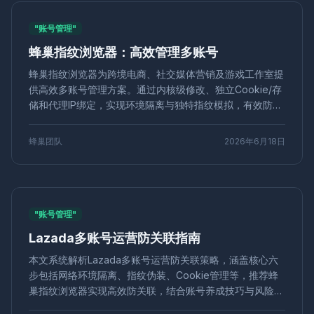
账号农场
风控规避
亚马逊FBM
FBA卖家
反bot
"账号管理"
自动化检测
风控
浏览器下载
账号权重
权重提升
蜂巢指纹浏览器：高效管理多账号
社媒运营
反爬虫
多开防关联
GPU指纹
WebGL
指纹识别
屏幕伪装
WebUSB
指纹检测
账号风控
蜂巢指纹浏览器为跨境电商、社交媒体营销及游戏工作室提
浏览器隔离
AudioContext指纹
Cookie管理
供高效多账号管理方案。通过内核级修改、独立Cookie/存
防关联技巧
独立站
运营策略
流量转化
内存指纹
储和代理IP绑定，实现环境隔离与独特指纹模拟，有效防关
反追踪
标签管理
User-Agent
伪装技术
爬虫技巧
联。其指纹质量检测、批量操作及团队协作功能，助力提升
虚拟浏览器
YouTube频道
等级保护
权限管控
账号存活率与运营效率，解决平台封号风险。
蜂巢团队
2026年6月18日
速卖通
店铺安全
账号封禁
原因分析
防封策略
防检测扩展
Pinterest
住宅代理
网络爬虫
检测原理
蜂巢指纹
账号运营
转化率优化
防止关联
账号养号
品牌监控
自动化工具
分类技巧
硬件并发
技术教程
"账号管理"
Shopify
独立站运营
内存伪装
CPM广告
广告计费
品牌曝光
千次展示
优化策略
自动化采集
Lazada多账号运营防关联指南
Facebook多账号
营销工具
价格对比
性价比
本文系统解析Lazada多账号运营防关联策略，涵盖核心六
工具选择
直播矩阵
多平台直播
蜂巢指纹浏览器
步包括网络环境隔离、指纹伪装、Cookie管理等，推荐蜂
直播带货
多开管理
数字身份
营销策略
浏览器历史
巢指纹浏览器实现高效防关联，结合账号养成技巧与风险规
清除技巧
多账号隔离
指纹唯一性
口碑营销
避，帮助卖家降低封号风险，实现稳定运营。