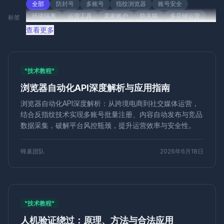
技术教程
产品对比
使用指南
问答系列
全部
防封号
多账号
指纹浏览器
账号安全
环境隔离
运营工具
卖家账户
防关联
多店铺运营
标签
代理指南
使用教程
平台指南
社交媒体
安全策略
多账户管理
跨境电商
账号隔离
效率提升
查看更多
对比分析
基础知识
工具推荐
多店铺管理
运营效率
设备指纹
数字追踪
浏览器指纹
隐私保护
配置教程
数字营销
多账号管理
反检测技术
安全隔离
社交媒体
"技术教程"
Playwright
自动化测试
反检测
联盟营销
浏览器自动化API深度解析与应用指南
反指纹浏览器
匿名浏览
防追踪
数字安全
反欺诈
账号管理
营销技术
再营销
转化优化
广告投放
浏览器自动化API深度解析：从跨境电商到社交媒体运营，
用户触达
品牌注册
CPC广告
广告优化
成本控制
结合反指纹技术实现多账号批量注册、内容自动发布与竞品
转化率
数据分析
多身份浏览器
多账号运营
共享IP
数据采集，破解平台风控瓶颈，提升运营效率与安全性。
代理技术
跟踪器屏蔽
安全运营
音频指纹
数字音频
账号矩阵
社交媒体运营
批量创建环境
账号防关联
蜂巢团队
2026年6月18日
Canvas指纹
ClonBrowser
跨境工具
浏览器比较
运营技巧
企业浏览器
指纹安全
效率工具
批量操作
Firefox内核
多账号检测
IP检测
反关联
防检测浏览器
反检测工具
批量注册
自动化
"技术教程"
社媒代运营
账号关联
品牌推广
内容营销
跨境引流
人机验证绕过：原理、方法与合法应用
环境克隆
Chrome扩展
隐私安全
本地存储