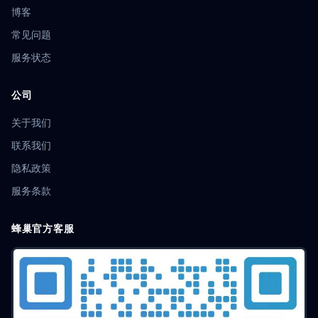
博客
Firefox指纹
浏览器配置
AudioContext
安全加固
常见问题
防跟踪
网络指纹
平台反作弊
账户安全
数字隐私
免费方案
多会话
代理配置
程序化购买
RTB
服务状态
效果优化
RPA工具
独立环境
区块链应用
Alibaba
电池指纹
Chromium
多开隔离
多开浏览器
公司
社交营销
数据防泄露
账号防护
工具教程
Instagram运营
浏览器沙盒
爬虫伪装
任务调度
关于我们
自动化运营
时区欺骗
用户代理
RPA
游戏多账号
联系我们
多配置文件
CRM集成
内存欺骗
模拟指纹
数据防护
隐私政策
Facebook
指纹浏览器推荐
工具对比
限量抢购
电商技巧
抢购攻略
平台规则
Dropshipping
服务条款
店铺管理
账号防封
Hidemyacc
卖家安全
店群运营
跨境变现
小红书
价格策略
大数据
n8n
蜂巢官方客服
工作流自动化
集成技巧
高效办公
低代码
广告追踪
权重算法
图形验证码
OCR
浏览器模拟
竞争分析
商业智能
游戏运营
数据清除
账号购买
刷单风险
Shopee
接口
数据集成
技术解析
浏览器行为模拟
客户转化
Geolocation欺骗
代理轮换
反封锁