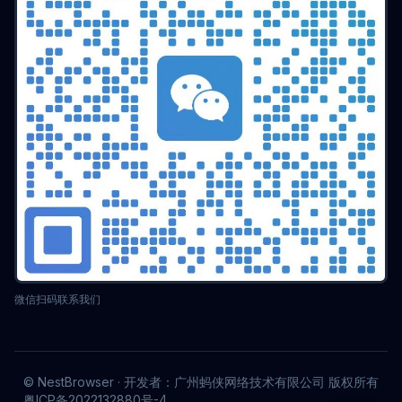
建站指南
品牌出海
屏幕颜色深度
显示技术
色彩管理
10bit显示
设计工具
Twitter多账号
批量环境
爬虫代理
IP隐藏
电商多账号
广告验证
MCN机构
MoreLogin
自动化脚本
云端同步
多设备
安全同步
反侦查
Web安全
CAPTCHA绕过
ROI优化
抢购技巧
在线匿名
品牌矩阵
浏览器评测
贝贝
localStorage
状态监控
视觉搜索
实战技巧
访问限制
运营干货
反监控
反向代理
Profile同步
数据迁移
积分自动刷取
多账户
Web Audio
自动化操作
信息安全
TikTok
无人直播
反关联检测
推广策略
高效工具
收益提升
账号增长
Etsy
多店铺
抢购工具
资料共享
亚马逊店群
亚马逊运营
Facebook 运营
微博运营
eBay 运营
指纹防护
机票追踪
省钱攻略
浏览器工具
旅行规划
内存优化
微信扫码联系我们
环境防护
ERP 集成
系统对接
企业合规
虾皮运营
多店管理
Twitter 运营
自动化营销
海外社媒
流量欺诈
营销优化
网格集成
效率优化
集群管理
WebRTC 泄露
真实 IP
反爬虫策略
Mac 办公
© NestBrowser · 开发者：广州蚂侠网络技术有限公司 版权所有
价格监控
风险管理
TikTok 运营
指纹掩码
粤ICP备2022132880号-4