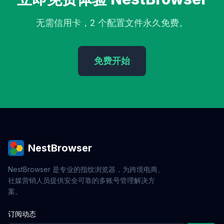
社交裂变
品牌忠诚
零信任
远程访问
身份验证
鼠标轨迹模拟
跨境防关联
浏览器配置文件
员工监控
无需信用卡，2 个配置文件永久免费。
企业安全
键盘行为模拟
领英营销
SDR获客
B2B获客
封号原因
Google Ads
市场调研
合规管理
IP管理
隧道代理
AdsPower
免费开始
跨境电商安全
环游网络防护
加密货币套利
跨交易所套利
三角套利
资金费率套利
屏幕指纹
安全防关联
网红经济
技术指南
NFT抢购
区块链
在线身份保护
SOCKS5
IP切换
品牌策略
用户裂变
信任建设
账号解封
社交账号安全
B站运营
自媒体工具
竞争情报
市场分析
流量矩阵
多平台营销
小红书运营
内容矩阵
花漾浏览器
NestBrowser
电池API
平台选择
隐私合规
账号验证
反指纹追踪
优惠券自动领取
薅羊毛技巧
Profile导入
导出功能
NestBrowser 是专业的指纹浏览器，为跨境电商、
舆情监控
品牌声誉
Webhook
自动集成
API应用
社媒营销人员提供安全可靠的多账号管理解决方
社交传播
抗检测浏览器
贝贝指纹
环境同步
案。
代理同步
Ghost Browser
静态IP代理
IP安全
网络环境
广告作弊
反作弊
流量验证
技术原理
订阅动态
博主运营
代理工具
Geolocation
自动化API