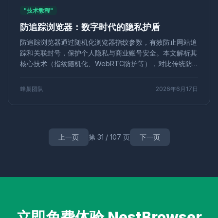
"技术教程"
定价策略
API接口
人机验证
CAPTCHA
Cookie隔离
Lazada运营
电商策略
淘宝运营
防追踪浏览器：数字时代的隐私护盾
电商安全
YouTube
营销技巧
平台伪装
竞品监控
防追踪浏览器通过随机化浏览器指纹参数，有效防止网站追
风险控制
RPA自动化
业务流程
Web3
工具
踪和关联封号，保护个人隐私与商业账号安全。本文解析其
安全
多链
网页爬虫
品牌管理
评论营销
核心技术（指纹随机化、WebRTC防护等），对比传统防
用户评价
品牌口碑
环境检测
滑块验证
ERP集成
护局限，并介绍在跨境电商、社交媒体多账号管理中的应
数据同步
工具评测
LinkedIn自动化
Shopify多店
用，推荐兼顾专业性与易用性的解决方案。
蜂巢团队
2026年6月17日
电商干货
配置文件
导入导出
外链建设
独立站推广
远程办公
Web自动化
TikTok运营
小店矩阵
防关联技术
跨境出海
流量变现
VPN替代
账号切换
安全浏览
指纹模拟
字体指纹
跨平台
指纹防御
上一页
第 31 / 107 页
下一页
主机托管代理
语言指纹
价格爬取
跨境比价
账号养殖
比价工具
dropshipping
机票比价
差旅省钱
精准营销
用户画像
价格比较
爬虫技术
私域流量
用户运营
IP防关联
转化率提升
免费试用
多开窗口
伪装
反爬
企业防护
金融数据
验证码识别
OCR技术
深度学习
WebRTC泄漏
Facebook广告
IndexedDB
企业应用
网页自动化
立即免费体验 NestBrowser