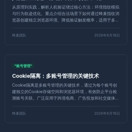
鼠标轨迹
反爬虫技术
防检测
在线追踪
媒体投放
从原理到实践，解析人机验证绕过核心方法：环境指纹模拟
无痕浏览
自动化配置
多账号安全
WebGL指纹
与行为轨迹优化。重点介绍合法场景下如何通过蜂巢指纹浏
指纹伪装
微信多账号
多开工具
广告联盟
收益优化
览器创建独立浏览器环境、降低验证触发概率，适用于多账
真实浏览器模拟
屏幕分辨率
数字指纹
NestBrowser
号运营与公开数据采集，规避误判与封号风险。
Selenium Grid
分布式测试
浏览器兼容
多线程并发
蜂巢团队
2026年6月18日
测试效率
WebRTC
IP泄露
网络安全
技术防护
亚马逊多账号
账号组管理
团队协作
社交媒体营销
Dolphin Anty
替代方案
MediaDevices
API指纹
Shopify多账号
对比评测
矩阵营销
独享IP代理
"账号管理"
IP纯净度
电商运营
Mac版
Instagram
矩阵运营
Cookie隔离：多账号管理的关键技术
营销自动化
数据驱动
工具选型
电商防关联
店铺运营
Pixelscan
Sessionbox
环境模拟
Cookie隔离是多账号管理的关键技术，通过为每个账号创
跨境运营
网络工具
指纹随机化
安全防护
Python
建独立的Cookie存储空间和浏览器环境，有效防止平台检
自动化浏览器
爬虫
Selenium
VPN
代理IP
测账号关联。广泛应用于跨境电商、广告投放和社交媒体矩
多开账号
浏览器环境池
多账号防关联
IP隔离
阵运营，帮助用户安全运营多个账号，避免封号风险。
数据安全
浏览器设置
数字足迹
CreepJS
蜂巢团队
2026年6月18日
反指纹检测
分布式爬虫
数据采集
爬虫框架
IP代理
反爬策略
合规运营
电商风控
防封技巧
增长黑客
在线安全
身份保护
隐私管理
引流增粉
用户增长