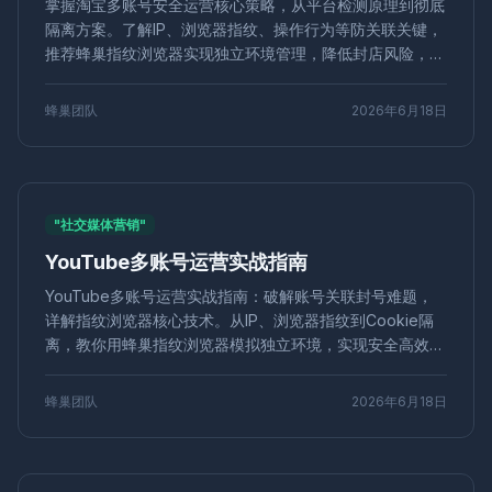
掌握淘宝多账号安全运营核心策略，从平台检测原理到彻底
IP配置
网络匿名
第三方Cookie
广告账号
亚马逊
隔离方案。了解IP、浏览器指纹、操作行为等防关联关键，
安全合规
配置文件同步
GDPR合规
欧洲市场
推荐蜂巢指纹浏览器实现独立环境管理，降低封店风险，高
KOL营销
价格追踪
竞品分析
动态定价
快速切换
效运营多个店铺。
商标申请
CRM
集成
API
客户管理
加密货币
蜂巢团队
2026年6月18日
套利策略
安全风控
Facebook营销
游戏脚本
移动端
Pinterest多账号
海外推广
沙盒浏览器
Alibaba运营
店铺防关联
安全操作
Amazon
账号保护
粉丝增长
营销效率
内容策略
隐私浏览器
"社交媒体营销"
匿名上网
反指纹浏览
养号技巧
隐私工具
环境独立
Windows版
网红合作
效果评估
浏览器检测
YouTube多账号运营实战指南
Twitter自动化
浏览器多开
跨境电商工具
批量创建
YouTube多账号运营实战指南：破解账号关联封号难题，
数据隔离
安全技术
LinkedIn多账号
短视频矩阵
详解指纹浏览器核心技术。从IP、浏览器指纹到Cookie隔
矩阵工具
内容分发
浏览器安全
数据保护
离，教你用蜂巢指纹浏览器模拟独立环境，实现安全高效的
防指纹追踪
隐私清理
代运营服务
批量发帖
多账号矩阵管理，突破流量瓶颈，降低运营风险。
论坛营销
SEO推广
硬件并发欺骗
并发伪造
蜂巢团队
2026年6月18日
无头浏览器
Headless
网页抓取
Node.js
Puppeteer
空投工具
批量空投
加密空投
网络营销
广告账号管理
分辨率指纹
多环境
静态IP
代理
点击付费
个人隐私
账户管理
SEO优化
Web爬虫