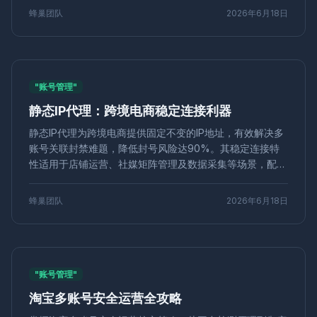
裂变传播
用户推荐
社交电商
品牌信任
蜂巢团队
2026年6月18日
反检测浏览器
2024推荐
签到自动化
硬件指纹
CPU核心数
反指纹技术
电商工具
eBay运营
卖家工具
SEO工具
关键词研究
反链分析
SEO
代理浏览器
反指纹
Facebook运营
跨境营销
"账号管理"
网页指纹
在线隐私
网站限制
访问绕过
网络代理
游戏多开
游戏工作室
安全管理
亚马逊风控
静态IP代理：跨境电商稳定连接利器
行为模拟
GPU渲染指纹
快手运营
账号合规
静态IP代理为跨境电商提供固定不变的IP地址，有效解决多
Grid集成
浏览器自动化
多线程测试
滑块验证码
账号关联封禁难题，降低封号风险达90%。其稳定连接特
浏览器环境
多账户运营
指纹隔离
运营安全
性适用于店铺运营、社媒矩阵管理及数据采集等场景，配合
网络隐私
安全工具
网红营销
多平台运营
快手
指纹浏览器实现环境隔离，显著提升账号存活率与业务效
防关联工具
窗口同步
设置教程
账号健康评分
率。选择纯净、高速的独享静态IP是关键。
蜂巢团队
2026年6月18日
数据隐私
隐私防护
抗追踪
独享IP
电商代运营
身份盗用
操作系统指纹
手机号验证
风控策略
VMLogin
替代工具
企业运营
多号管理
跨境账号
住宅IP
社媒营销
智能IP切换
社媒账号管理
"账号管理"
批量管理工具
定价分析
浏览器测评
内容解锁
VPN代理
跨境访问
免费工具
推荐
HTTP请求头
淘宝多账号安全运营全攻略
IPv6泄漏
DNS泄漏
PPC
广告管理
代理服务器