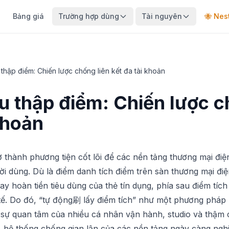
Bảng giá
Trường hợp dùng
Tài nguyên
🐝 Nes
thập điểm: Chiến lược chống liên kết đa tài khoản
u thập điểm: Chiến lược c
khoản
 thành phương tiện cốt lõi để các nền tảng thương mại điện 
i dùng. Dù là điểm danh tích điểm trên sàn thương mại đi
y hoàn tiền tiêu dùng của thẻ tín dụng, phía sau điểm tích
tế. Do đó, “tự động刷 lấy điểm tích” như một phương pháp 
t sự quan tâm của nhiều cá nhân vận hành, studio và thậm 
, hệ thống chống gian lận của các nền tảng ngày càng ngh