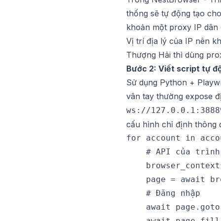
thống sẽ tự động tạo cho
khoản một proxy IP dân c
Vị trí địa lý của IP nên
Thượng Hải thì dùng pro
Bước 2: Viết script tự 
Sử dụng Python + Playwri
vân tay thường expose đ
ws://127.0.0.1:3888
cấu hình chỉ định thông 
for account in acco
    # API của trình
    browser_context
    page = await br
    # Đăng nhập

    await page.goto
    await page.fill