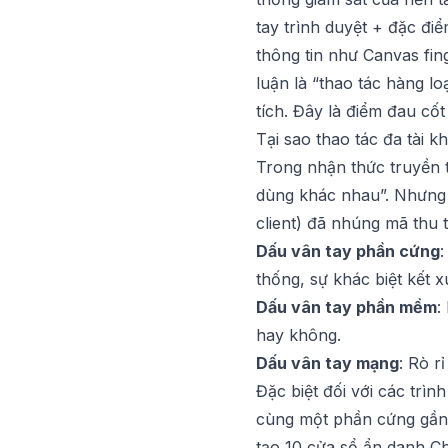
tay trình duyệt + đặc điể
thông tin như Canvas fin
luận là “thao tác hàng lo
tích. Đây là điểm đau cốt
Tại sao thao tác đa tài k
Trong nhận thức truyền 
dùng khác nhau”. Nhưng 
client) đã nhúng mã thu 
Dấu vân tay phần cứng
:
thống, sự khác biệt kết 
Dấu vân tay phần mềm
:
hay không.
Dấu vân tay mạng
: Rò r
Đặc biệt đối với các trì
cùng một phần cứng gần n
tạo 10 cửa sổ ẩn danh Ch