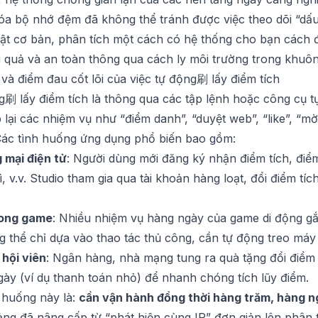
a bộ nhớ đệm đã không thể tránh được việc theo dõi “dấu v
huật cơ bản, phân tích một cách có hệ thống cho bạn cách 
 quả và an toàn thông qua cách ly môi trường trong khuôn
và điểm đau cốt lõi của việc tự động刷 lấy điểm tích
g刷 lấy điểm tích là thông qua các tập lệnh hoặc công cụ 
 lại các nhiệm vụ như “điểm danh”, “duyệt web”, “like”, “mời
. Các tình huống ứng dụng phổ biến bao gồm:
 mại điện tử
: Người dùng mới đăng ký nhận điểm tích, đi
ì, v.v. Studio tham gia qua tài khoản hàng loạt, đổi điểm tí
rong game
: Nhiều nhiệm vụ hàng ngày của game di động gắn
g thể chỉ dựa vào thao tác thủ công, cần tự động treo má
 hội viên
: Ngân hàng, nhà mạng tung ra quà tặng đổi điểm 
ày (ví dụ thanh toán nhỏ) để nhanh chóng tích lũy điểm.
 huống này là:
cần vận hành đồng thời hàng trăm, hàng n
ảng đã nâng cấp từ “phát hiện cùng IP” đơn giản lên phân 