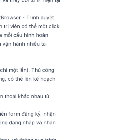
và thay đổi từ IP hiện tại
Browser - Trình duyệt
trị viên có thể một click
ủa mỗi cấu hình hoàn
h vận hành nhiều tài
chỉ một lần). Thủ công
ng, có thể lên kế hoạch
ện thoại khác nhau từ
điền form đăng ký, nhận
động đăng nhập và nhận