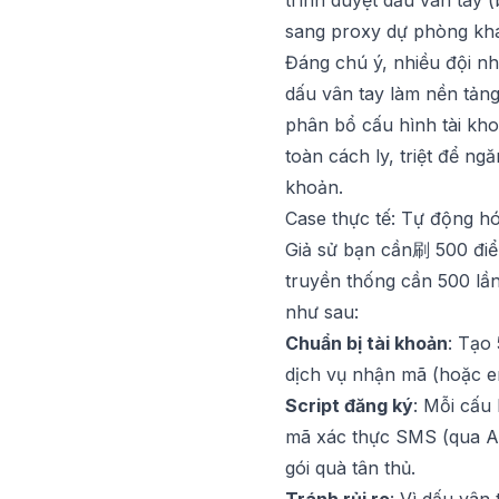
trình duyệt dấu vân tay (
sang proxy dự phòng kh
Đáng chú ý, nhiều đội n
dấu vân tay
làm nền tảng 
phân bổ cấu hình tài kho
toàn cách ly, triệt để n
khoản.
Case thực tế: Tự động hó
Giả sử bạn cần刷 500 điểm
truyền thống cần 500 lần
như sau:
Chuẩn bị tài khoản
: Tạo
dịch vụ nhận mã (hoặc em
Script đăng ký
: Mỗi cấu
mã xác thực SMS (qua AP
gói quà tân thủ.