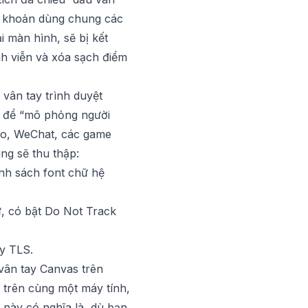
tài khoản dùng chung các
i màn hình, sẽ bị kết
ĩnh viễn và xóa sạch điểm
 vân tay trình duyệt
ủ để “mô phỏng người
uo, WeChat, các game
ng sẽ thu thập:
anh sách font chữ hệ
ữ, có bật Do Not Track
ay TLS.
vân tay Canvas trên
 trên cùng một máy tính,
 này có nghĩa là, dù bạn