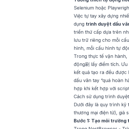
Selenium hoặc Playwright
Việc tự tay xây dựng nh
dụng
trình duyệt dấu vâ
triển thứ cấp dựa trên n
lưu trữ riêng cho mỗi cấ
hình, mỗi cấu hình tự độ
Trong thực tế vận hành, 
động刷 lấy điểm tích. Ưu 
kết quả tạo ra đều được k
dấu vân tay “quá hoàn hả
hợp khi kết hợp với scrip
Cách sử dụng trình duyệt 
Dưới đây là quy trình kỹ 
thương mại điện tử), giả
Bước 1: Tạo môi trường 
Trong
NestBrowser - Trì