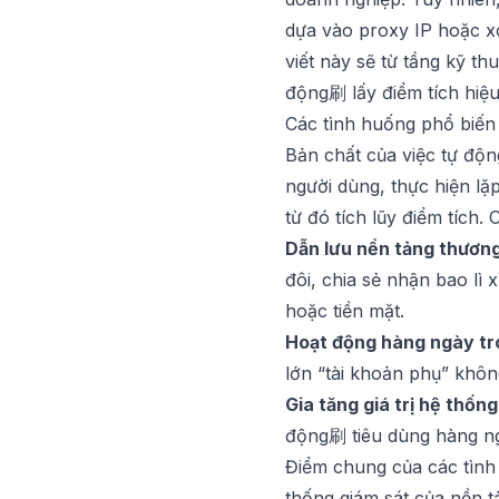
dựa vào proxy IP hoặc xó
viết này sẽ từ tầng kỹ t
động刷 lấy điểm tích hiệu
Các tình huống phổ biến 
Bản chất của việc tự độn
người dùng, thực hiện lặp
từ đó tích lũy điểm tích
Dẫn lưu nền tảng thương
đôi, chia sẻ nhận bao lì x
hoặc tiền mặt.
Hoạt động hàng ngày t
lớn “tài khoản phụ” khôn
Gia tăng giá trị hệ thống
động刷 tiêu dùng hàng ng
Điểm chung của các tình
thống giám sát của nền t