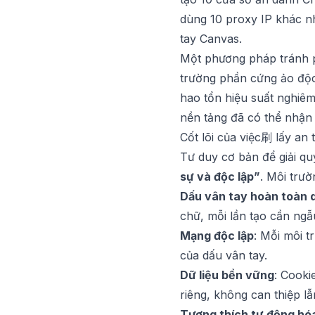
dùng 10 proxy IP khác nh
tay Canvas.
Một phương pháp tránh p
trường phần cứng ảo độc
hao tổn hiệu suất nghiêm
nền tảng đã có thể nhận 
Cốt lõi của việc刷 lấy an 
Tư duy cơ bản để giải qu
sự và độc lập”
. Môi trư
Dấu vân tay hoàn toàn 
chữ, mỗi lần tạo cần ngẫ
Mạng độc lập
: Mỗi môi t
của dấu vân tay.
Dữ liệu bền vững
: Cooki
riêng, không can thiệp l
Tương thích tự động hó