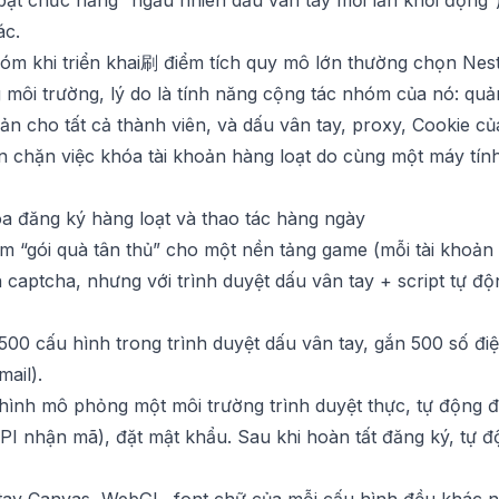
bật chức năng “ngẫu nhiên dấu vân tay mỗi lần khởi động”) 
ác.
hóm khi triển khai刷 điểm tích quy mô lớn thường chọn
Nest
môi trường, lý do là tính năng cộng tác nhóm của nó: quản 
ản cho tất cả thành viên, và dấu vân tay, proxy, Cookie c
găn chặn việc khóa tài khoản hàng loạt do cùng một máy tín
a đăng ký hàng loạt và thao tác hàng ngày
 “gói quà tân thủ” cho một nền tảng game (mỗi tài khoản 
 captcha, nhưng với trình duyệt dấu vân tay + script tự độ
 500 cấu hình trong trình duyệt dấu vân tay, gắn 500 số đi
ail).
 hình mô phỏng một môi trường trình duyệt thực, tự động 
I nhận mã), đặt mật khẩu. Sau khi hoàn tất đăng ký, tự 