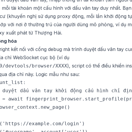
 mỗi tài khoản một cấu hình với dấu vân tay duy nhất. Bạn
ư (khuyến nghị sử dụng proxy động, mỗi lần khởi động tự 
 khớp với nơi ở thường trú của người dùng mô phỏng, ví dụ
xy xuất phát từ Thượng Hải.
động hóa
ght kết nối với cổng debug mà trình duyệt dấu vân tay cu
ịa chỉ WebSocket cục bộ (ví dụ
), script có thể điều khiển i
9/devtools/browser/XXXX
qua địa chỉ này. Logic mẫu như sau:
unt_list:

 duyệt dấu vân tay khởi động cấu hình chỉ địn
 = await fingerprint_browser.start_profile(pr
owser_context.new_page()

('https://example.com/login')

('#username', account['user'])
