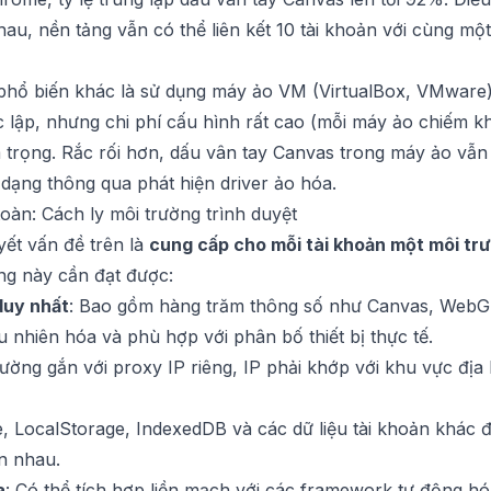
au, nền tảng vẫn có thể liên kết 10 tài khoản với cùng m
hổ biến khác là sử dụng máy ảo VM (VirtualBox, VMware)
 lập, nhưng chi phí cấu hình rất cao (mỗi máy ảo chiếm
 trọng. Rắc rối hơn, dấu vân tay Canvas trong máy ảo vẫn
dạng thông qua phát hiện driver ảo hóa.
toàn: Cách ly môi trường trình duyệt
yết vấn đề trên là
cung cấp cho mỗi tài khoản một môi tr
ờng này cần đạt được:
duy nhất
: Bao gồm hàng trăm thông số như Canvas, WebGL
u nhiên hóa và phù hợp với phân bố thiết bị thực tế.
rường gắn với proxy IP riêng, IP phải khớp với khu vực địa 
e, LocalStorage, IndexedDB và các dữ liệu tài khoản khác 
ẫn nhau.
a
: Có thể tích hợp liền mạch với các framework tự động h