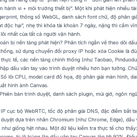
m hành vi + môi trường thiết bị”. Một khi phát hiện nhiều 
gerprint, thông số WebGL, danh sách font chữ, độ phân giả
ạt độc hại”, nhẹ thì khóa tài khoản 7 ngày, nặng thì cấm v
 lõi nhất của tất cả người vận hành.
hoản bị nền tảng phát hiện? Phân tích ngắn về theo dõi dấu
thống, sử dụng chuyển đổi proxy IP hoặc xóa Cookie là đ
thực tế, các nền tảng chính thống (như Taobao, Pinduod
thập dấu vân tay vào trình duyệt nhiều hơn bạn tưởng. Chú
 Số lõi CPU, model card đồ họa, độ phân giải màn hình, d
xuất hình ảnh Canvas.
 Phiên bản trình duyệt, danh sách plugin, múi giờ, ngôn ng
ỉ IP cục bộ WebRTC, tốc độ phân giải DNS, đặc điểm bắt t
nh duyệt dựa trên nhân Chromium (như Chrome, Edge), dấu 
hư giống hệt nhau. Một dữ liệu kiểm tra thực tế cho thấy:
rome, tỷ lệ trùng lặp dấu vân tay Canvas lên tới 92%. Điều