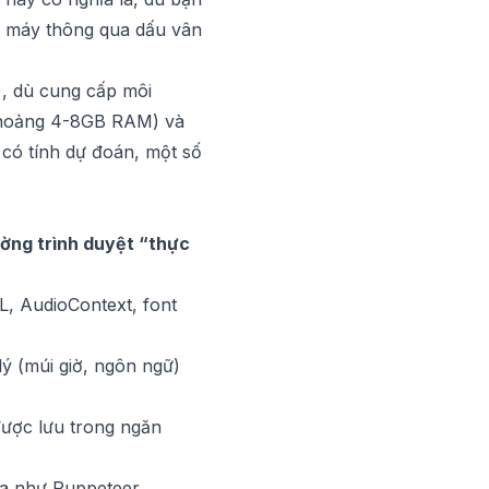
ột máy thông qua dấu vân
, dù cung cấp môi
 khoảng 4-8GB RAM) và
 có tính dự đoán, một số
ường trình duyệt “thực
, AudioContext, font
lý (múi giờ, ngôn ngữ)
được lưu trong ngăn
óa như Puppeteer,