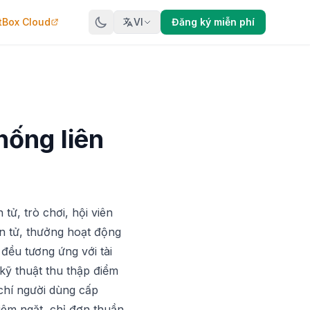
tBox Cloud
VI
Đăng ký miễn phí
hống liên
tử, trò chơi, hội viên
ện tử, thưởng hoạt động
 đều tương ứng với tài
kỹ thuật thu thập điểm
chí người dùng cấp
iêm ngặt, chỉ đơn thuần