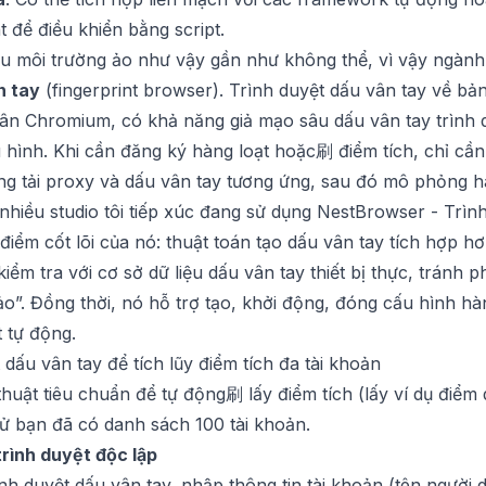
 để điều khiển bằng script.
iều môi trường ảo như vậy gần như không thể, vì vậy ngàn
n tay
(fingerprint browser). Trình duyệt dấu vân tay về bả
hân Chromium, có khả năng giả mạo sâu dấu vân tay trình 
u hình. Khi cần đăng ký hàng loạt hoặc刷 điểm tích, chỉ cầ
ng tải proxy và dấu vân tay tương ứng, sau đó mô phỏng hàn
nhiều studio tôi tiếp xúc đang sử dụng
NestBrowser - Trình
điểm cốt lõi của nó: thuật toán tạo dấu vân tay tích hợp h
iểm tra với cơ sở dữ liệu dấu vân tay thiết bị thực, tránh 
o”. Đồng thời, nó hỗ trợ tạo, khởi động, đóng cấu hình hà
t tự động.
dấu vân tay để tích lũy điểm tích đa tài khoản
thuật tiêu chuẩn để tự động刷 lấy điểm tích (lấy ví dụ điểm
 sử bạn đã có danh sách 100 tài khoản.
trình duyệt độc lập
nh duyệt dấu vân tay
, nhập thông tin tài khoản (tên người