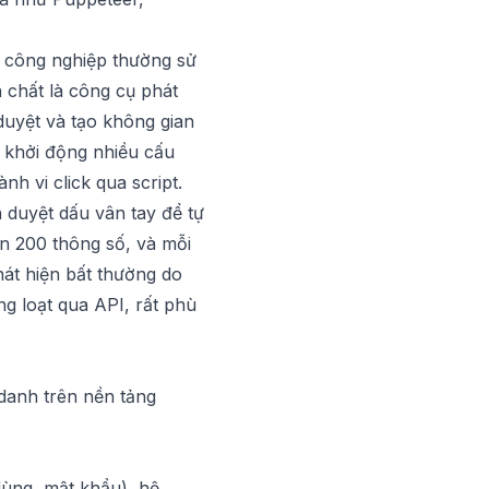
h công nghiệp thường sử
n chất là công cụ phát
duyệt và tạo không gian
n khởi động nhiều cấu
h vi click qua script.
 duyệt dấu vân tay
để tự
ơn 200 thông số, và mỗi
phát hiện bất thường do
ng loạt qua API, rất phù
 danh trên nền tảng
 dùng, mật khẩu), hệ