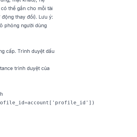
 có thể gắn cho mỗi tài
động thay đổi). Lưu ý:
 mô phỏng người dùng
ng cấp. Trình duyệt dấu
nstance trình duyệt của
h

ofile_id=account['profile_id'])
