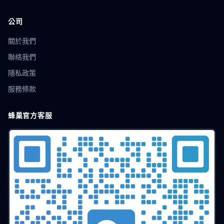
localStorage隔離
CPA廣告
營銷推廣
配置教程
SEO
帳號共享
防關聯技術
插件指紋
公司
BrowserLeaks
優化技巧
Firefox指紋
瀏覽器配置
賬號防關聯
瀏覽器克隆
安全加固
防跟蹤
線上隱私
關於我們
網路指紋
免費方案
多會話
代理配置
IP設定
聯絡我們
獨立環境
Web3工具
區塊鏈應用
去中心化
隱私政策
數位身分
Chromium
多開隔離
多開瀏覽器
社交行銷
網頁抓取
數字隱私
數據防洩漏
賬號防護
服務條款
工具教程
Instagram營運
瀏覽器沙盒
爬蟲偽裝
無頭瀏覽器
爬蟲技術
任務調度
自動化運營
蜂巢官方客服
時區欺騙
用戶代理
RPA
遊戲多帳號
多配置檔案
記憶體欺騙
AudioContext
資料防護
限量搶購
電商技巧
搶購攻略
平台規則
Dropshipping
選品工具
店鋪管理
Hidemyacc
賣家安全
店群運營
店群營運
營運效率
跨境變現
獨立站
小紅書
價格策略
大數據
n8n
工作流自動化
集成技巧
高效辦公
低代碼
住宅代理
權重算法
圖形驗證碼
OCR
瀏覽器模擬
競爭分析
商業智能
安全技術
資料清除
帳號購買
刷單風險
移動端
Shopee