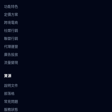
花漾瀏覽器
電池API
平台選擇
WebRTC
IP洩漏
功能特色
帳號驗證
風控策略
優惠券自動領取
網絡爬蟲
定價方案
薅羊毛技巧
輿情監控
品牌聲譽
資料蒐集
跨境電商
Webhook
自動集成
API應用
社交傳播
跨國電商
技術防護
數據同步
貝貝指紋
環境同步
代理同步
社媒行銷
Ghost Browser
靜態IP代理
IP安全
網路環境
聯盟行銷
廣告作弊
反作弊
流量驗證
技術原理
dropshipping
代理運營
跨國電商工具
營運技巧
eBay店群
請求頭偽裝
隱私合規
瀏覽器配置文件
導入導出
漲粉技巧
廣告投放
指紋技術
傳感器指紋
設備識別
防關聯方法
流量變現
環境模板
營銷自動化
多平台管理
瀏覽器
口碑裂變
廣告聯盟
數據追蹤
匿名瀏覽器
瀏覽器自動化
資源
Firefox
GoLogin
網店矩陣
運營策略
亞馬遜工具
選品分析
追蹤防護
數位足跡
ASIN優化
Listing
說明文件
關鍵詞
指紋測試
地理位置欺騙
安全儲存
數據加密
部落格
IP輪換
市場調研
用戶洞察
YouTube運營
郵件營銷
常見問題
用戶轉化
營銷工具
IP封鎖
繞過技術
像素比率
反偵測
小紅書多帳號
社交媒體策略
批量創建環境
服務狀態