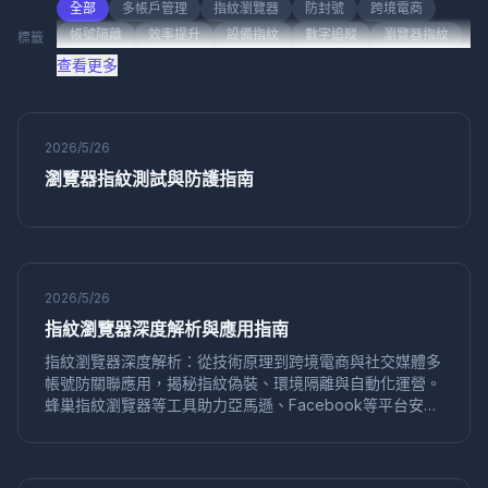
行業資訊
社交媒體營銷
產品評測
帳號管理
全部
多帳戶管理
指紋瀏覽器
防封號
跨境電商
帳號隔離
效率提升
設備指紋
數字追蹤
瀏覽器指紋
標籤
社交媒體
"社交媒體營銷"
"社交媒體行銷"
隱私保護
防關聯
多帳號管理
反檢測技術
安全隔離
查看更多
跨國電
應用場景
帳
產品
跨國電商
Playwright
自動化測試
反檢測
聯盟營銷
「帳號管理」
「跨境電商」
產品比較
反指紋瀏覽器
多賬號管理
賬號安全
再行銷
轉化優化
廣告投放
用戶觸達
品牌註冊
帳號安全
使用指南
問答系列
產品對比
平台指南
2026/5/26
CPC廣告
廣告優化
成本控制
轉化率
數據分析
瀏覽器指紋測試與防護指南
使用教程
代理指南
基礎知識
多身份瀏覽器
多帳號運營
音頻指紋
數字音頻
帳號矩陣
社交媒體運營
Canvas指紋
ClonBrowser
跨境工具
瀏覽器比較
企業瀏覽器
指紋安全
效率工具
批量操作
Firefox內核
防檢測瀏覽器
反檢測工具
批量註冊
帳號管理
多帳號
自動化
2026/5/26
環境克隆
本地儲存
滑鼠軌跡
社交媒體
在線追蹤
指紋瀏覽器深度解析與應用指南
無痕瀏覽
自動化配置
多帳號安全
真實瀏覽器模擬
指紋瀏覽器深度解析：從技術原理到跨境電商與社交媒體多
工具推薦
螢幕解析度
數字指紋
防追蹤
帳號防關聯應用，揭秘指紋偽裝、環境隔離與自動化運營。
NestBrowser
Selenium Grid
分佈式測試
瀏覽器兼容
蜂巢指紋瀏覽器等工具助力亞馬遜、Facebook等平台安全
多帳號管理，降低封號風險，提升運營效率。
多線程並發
測試效率
環境隔離
社交媒體行銷
Dolphin Anty
替代方案
MediaDevices
隱私安全
API指紋
Shopify多帳號
多店鋪管理
對比評測