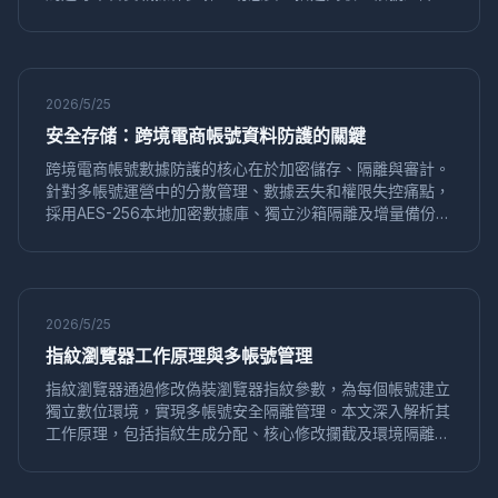
免費工具
推薦
數字身份
HTTP請求頭
IPv6洩漏
避免關
DNS洩漏
PPC
廣告管理
亞馬遜
安全合規
配置檔案同步
資料安全
GDPR合規
歐洲市場
KOL行銷
多平台運營
品牌推廣
價格追蹤
競品分析
2026/5/25
動態定價
快速切換
加密貨幣
套利策略
安全風控
安全存储：跨境電商帳號資料防護的關鍵
Facebook行銷
遊戲腳本
防封技巧
數位行銷
跨境電商帳號數據防護的核心在於加密儲存、隔離與審計。
Pinterest多帳號
海外推廣
Alibaba運營
店鋪防關聯
針對多帳號運營中的分散管理、數據丟失和權限失控痛點，
安全操作
Amazon
粉絲增長
行銷效率
內容策略
採用AES-256本地加密數據庫、獨立沙箱隔離及增量備份方
隱私瀏覽器
匿名上網
WebUSB
反指紋瀏覽
案，可有效降低洩露風險。專業工具如蜂巢指紋瀏覽器透過
養號技巧
賬號保護
隱私工具
環境獨立
網紅合作
物理級數據隔離與細粒度權限控制，確保帳號安全與業務連
效果評估
Twitter自動化
瀏覽器多開
跨境電商工具
續性。
行銷自動化
批量創建
指紋偽裝
商標申請
2026/5/25
瀏覽器安全
資料保護
防指紋追蹤
隱私清理
指紋瀏覽器工作原理與多帳號管理
代運營服務
硬件並發欺騙
並發偽造
Node.js
Puppeteer
批量發帖
論壇行銷
網路行銷
指紋瀏覽器通過修改偽裝瀏覽器指紋參數，為每個帳號建立
分散式測試
多環境
靜態IP
代理
點擊付費
獨立數位環境，實現多帳號安全隔離管理。本文深入解析其
工作原理，包括指紋生成分配、核心修改攔截及環境隔離，
SEO優化
定價策略
人機驗證
CAPTCHA
並探討在跨境電商、社交媒體等場景中如何防止帳號關聯封
Lazada運營
電商策略
淘寶運營
電商安全
禁，提升營運效率與安全性。
YouTube
行銷技巧
數字營銷
社群媒體
風險控制