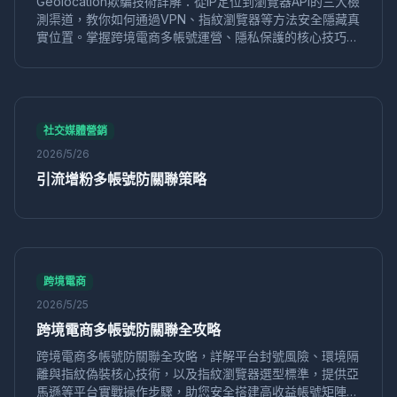
Geolocation欺騙技術詳解：從IP定位到瀏覽器API的三大檢
測渠道，教你如何通過VPN、指紋瀏覽器等方法安全隱藏真
工具選擇
直播矩陣
多平台直播
蜂巢指紋瀏覽器
實位置。掌握跨境電商多帳號運營、隱私保護的核心技巧，
直播帶貨
引流增粉
行銷策略
WebGL指紋
規避反檢測風險。蜂巢指紋瀏覽器提供全維度環境偽裝，實
瀏覽器歷史
清除技巧
多帳號隔離
指紋唯一性
現高效地理位置欺騙。
口碑營銷
裂變傳播
用戶推薦
社交電商
品牌信任
營銷策略
反檢測瀏覽器
2024推薦
簽到自動化
自動化工具
硬體指紋
CPU核心數
反指紋技術
社交媒體營銷
電商工具
eBay運營
賣家工具
多開管理
數據安全
2026/5/26
蜂巢指紋
代理瀏覽器
反指紋
網站限制
訪問繞過
引流增粉多帳號防關聯策略
網路代理
遊戲多開
遊戲工作室
安全管理
亞馬遜風控
帳號關聯
行為模擬
GPU渲染指紋
WebGL
帳號合規
滑塊驗證碼
瀏覽器環境
多帳戶運營
指紋隔離
運營安全
快手
行銷工具
防關聯工具
窗口同步
設置教程
數據隱私
隱私防護
跨境電商
抗追蹤
電商代運營
團隊協作
運營工具
在線隱私
2026/5/25
身份盜用
作業系統指紋
VMLogin
替代工具
跨境電商多帳號防關聯全攻略
企業運營
指紋檢測
防檢測
隐私保護
數字安全
跨境電商多帳號防關聯全攻略，詳解平台封號風險、環境隔
跨境帳號
智能IP切換
IP代理
反偵測瀏覽器
離與指紋偽裝核心技術，以及指紋瀏覽器選型標準，提供亞
定價分析
瀏覽器評測
內容解鎖
VPN代理
跨境訪問
馬遜等平台實戰操作步驟，助您安全搭建高收益帳號矩陣，