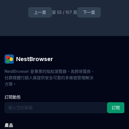
RPA自動化
業務流程
Web3
工具
安全
多鏈
帳號保護
網頁爬蟲
品牌管理
社媒行銷
評論行銷
上一頁
第 55 / 107 頁
下一頁
用戶評價
品牌口碑
環境檢測
數字足跡
工具評測
多賬號運營
跨境營銷
外鏈建設
SEO工具
內容行銷
獨立站推廣
Web自動化
VPN替代
帳號切換
指紋模擬
字體指紋
硬件指紋
跨平台
指紋防禦
鼠標軌跡
價格爬取
跨境比價
帳號養殖
比價工具
私域流量
用戶運營
IP防關聯
轉化率提升
免費試用
NestBrowser
多開視窗
偽裝
反爬
數據保護
企業防護
金融數據
手機號驗證
帳號風控
WebRTC洩漏
NestBrowser 是專業的指紋瀏覽器，為跨境電商、
Facebook廣告
IndexedDB
企業應用
網頁自動化
社群媒體行銷人員提供安全可靠的多帳號管理解決
零信任
遠程訪問
身份驗證
滑鼠軌跡模擬
方案。
跨境防關聯
員工監控
企業安全
鍵盤行為模擬
封號原因
Google Ads
隧道代理
代理技術
訂閱動態
AdsPower
跨境電商安全
環遊網路防護
安全防關聯
訂閱
多開工具
網紅經濟
技術指南
NFT搶購
區塊鏈
線上身份保護
數位身份
SOCKS5
代理伺服器
IP切換
口碑行銷
品牌策略
用戶裂變
信任建設
產品
帳號解封
社交帳號安全
小紅書運營
內容矩陣