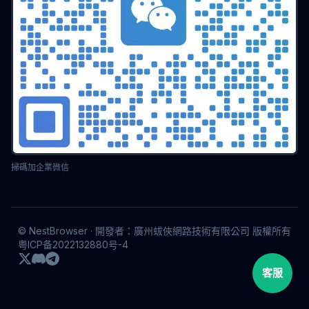
API
接口
數據集成
郵件行銷
客戶轉化
指纹浏览器
安装教程
Geolocation欺騙
代理輪換
反封鎖
社交營銷
建站指南
品牌出海
螢幕顏色深度
顯示技術
色彩管理
10bit顯示
設計工具
Twitter多帳號
網路匿名
自動化API
批量環境
廣告驗證
MCN機構
MoreLogin
跨境營運
反偵查
Web安全
ROI優化
Facebook多帳號
在線匿名
品牌矩陣
跨境行銷
貝貝
localStorage
數據隔離
視覺搜尋
用戶增長
運營乾貨
Profile同步
數據遷移
空投工具
多帳戶
加密空投
Web Audio
自動化操作
掃碼加企業微信
TikTok
無人直播
多賬戶
反關聯檢測
安全工具
帳號增長
營運工具
瀏覽器設置
Etsy
多店鋪
快手運營
賬號矩陣
搶購工具
TikTok運營
亞馬遜店群
亞馬遜運營
營運策略
配置文件同步
© NestBrowser · 開發者：廣州蛂俠網路技術有限公司 版權所有
資料同步
設定檔案同步
Facebook 運營
微博運營
粤ICP备2022132880号-4
流量變現
瀏覽器推薦
廣告追蹤
Cookie 管理
客服
eBay 運營
多登瀏覽器
社群媒體運營
流量獲取
資料加密
網路隱私
靜態 IP 代理
跨境出海
引流工具
並發瀏覽器
自動化腳本
代理運營
矩陣行銷