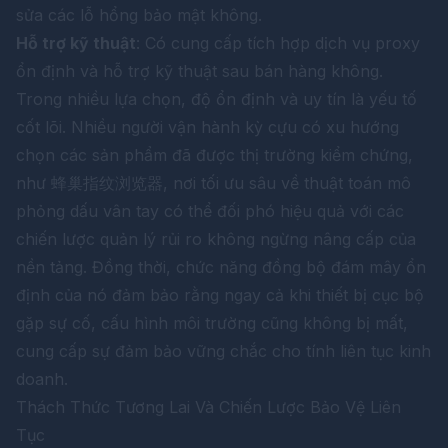
sửa các lỗ hổng bảo mật không.
Hỗ trợ kỹ thuật
: Có cung cấp tích hợp dịch vụ proxy
ổn định và hỗ trợ kỹ thuật sau bán hàng không.
Trong nhiều lựa chọn, độ ổn định và uy tín là yếu tố
cốt lõi. Nhiều người vận hành kỳ cựu có xu hướng
chọn các sản phẩm đã được thị trường kiểm chứng,
như
蜂巢指纹浏览器
, nơi tối ưu sâu về thuật toán mô
phỏng dấu vân tay có thể đối phó hiệu quả với các
chiến lược quản lý rủi ro không ngừng nâng cấp của
nền tảng. Đồng thời, chức năng đồng bộ đám mây ổn
định của nó đảm bảo rằng ngay cả khi thiết bị cục bộ
gặp sự cố, cấu hình môi trường cũng không bị mất,
cung cấp sự đảm bảo vững chắc cho tính liên tục kinh
doanh.
Thách Thức Tương Lai Và Chiến Lược Bảo Vệ Liên
Tục