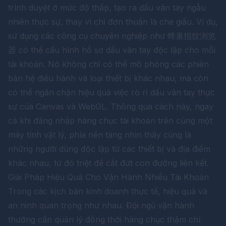
trình duyệt ở mức độ thấp, tạo ra dấu vân tay ngẫu
nhiên thực sự, thay vì chỉ đơn thuần là che giấu. Ví dụ,
sử dụng các công cụ chuyên nghiệp như
蜂巢指纹浏览
器
có thể cấu hình hồ sơ dấu vân tay độc lập cho mỗi
tài khoản. Nó không chỉ có thể mô phỏng các phiên
bản hệ điều hành và loại thiết bị khác nhau, mà còn
có thể ngăn chặn hiệu quả việc rò rỉ dấu vân tay thực
sự của Canvas và WebGL. Thông qua cách này, ngay
cả khi đăng nhập hàng chục tài khoản trên cùng một
máy tính vật lý, phía nền tảng nhìn thấy cũng là
những người dùng độc lập từ các thiết bị và địa điểm
khác nhau, từ đó triệt để cắt đứt con đường liên kết.
Giải Pháp Hiệu Quả Cho Vận Hành Nhiều Tài Khoản
Trong các kịch bản kinh doanh thực tế, hiệu quả và
an ninh quan trọng như nhau. Đội ngũ vận hành
thường cần quản lý đồng thời hàng chục thậm chí