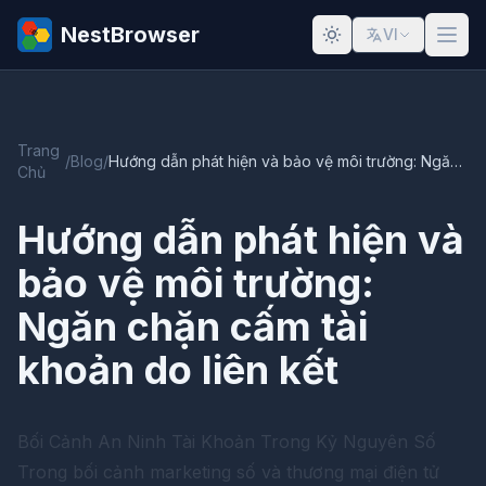
NestBrowser
VI
Trang
/
Blog
/
Hướng dẫn phát hiện và bảo vệ môi trường: Ngăn chặn cấm tài khoản do liên kết
Chủ
Hướng dẫn phát hiện và
bảo vệ môi trường:
Ngăn chặn cấm tài
khoản do liên kết
Bối Cảnh An Ninh Tài Khoản Trong Kỷ Nguyên Số
Trong bối cảnh marketing số và thương mại điện tử