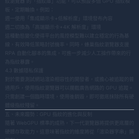
紋瀏覽器
的「指紋庫」功能，可以預設多個 GPU 指紋模
板，定期輪換。例如：
週一使用「集成顯示卡+低解析度」環境發布內容
週二切換為「高端顯示卡+4K 解析度」環境
這種動態變化使得平台的風控模型難以建立穩定的行為基
線，有效降低策略封號機率。同時，蜂巢指紋瀏覽器支援
RPA 自動化腳本的集成，可進一步減少人工操作帶來的行
為指紋暴露。
4.3 數據隱私保護
對於需要測試網站渲染相容性的開發者，或擔心被追蹤的普
通用戶，使用指紋瀏覽器可以攔截廣告網路的 GPU 追蹤。
只需創建一個臨時環境，使用後銷毀，即可徹底抹除所有硬
體級指紋殘留。
五、未來趨勢：GPU 指紋的進化與反制
隨著 WebGPU 標準的成熟，下一代瀏覽器將提供更底層的
硬體存取能力。這意味著指紋的維度將從「渲染器字串」擴