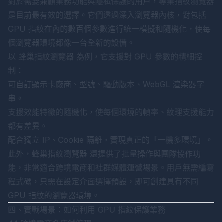
對於需要兼顧業務功能與隱私保護的用戶，專業指紋瀏覽器
是目前最有效的選擇。它們透過深入瀏覽器內核，對包括
GPU 指紋在內的數百個參數進行統一模擬和隨機化，使每
個瀏覽器環境都像一台全新的設備。
以
蜂巢指紋瀏覽器
為例，它支援對 GPU 參數的精細控
制：
可自訂顯示卡廠商、型號、驅動版本、WebGL 渲染器字
串。
支援效能特徵的隨機化，使每個環境的幀率、紋理支援能力
都有差異。
配合獨立 IP、Cookie 隔離，實現真正的「一機多環境」。
此外，
蜂巢指紋瀏覽器
還提供了批量操作與團隊協作功
能，非常適合跨境電商和社群媒體運營場景。用戶無需編寫
程式碼，只需在設定介面選擇預設，即可創建具有不同
GPU 指紋的瀏覽器環境。
四、實戰場景：如何利用 GPU 指紋保護業務