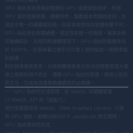
GPU 指紋是指透過瀏覽器向 GPU 發起繪製請求，利用
GPU 渲染管線差異、硬體特性、驅動版本等細微差別，生
成近乎唯一的硬體識別碼。與容易被修改的軟體參數不同，
GPU 指紋源自底層硬體，穩定性和唯一性極高。據安全研
究機構統計，在相同軟硬體環境下，GPU 指紋的重複率低
於 0.001%，這意味著它幾乎可以像人類的指紋一樣精準識
別設備。
對於跨境電商賣家、社群媒體運營者以及任何需要管理大量
線上帳號的用戶而言，理解 GPU 指紋的原理、風險以及防
禦方法，已成為保護業務連續性的必修課。
一、GPU 指紋的生成原理：從 WebGL 到硬體差異
1.1 WebGL API 的「超能力」
現代瀏覽器透過 WebGL（Web Graphics Library）介面
與 GPU 通訊。當網站執行以下 JavaScript 程式碼時，
GPU 指紋便悄然生成：
const canvas = document.createElement('canva