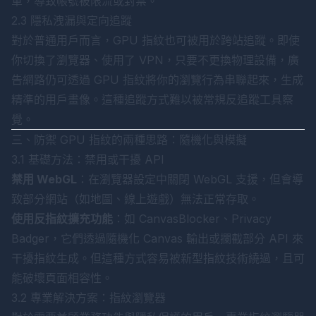
軍，導致帳號被限流或封禁。
2.3 隱私洩漏與定向追蹤
對於普通用戶而言，GPU 指紋也可被用於跨站追蹤。即使
你切換了瀏覽器、使用了 VPN，只要不更換物理設備，廣
告網路仍可透過 GPU 指紋將你的瀏覽行為串聯起來，生成
精準的用戶畫像。這種追蹤方式難以被常規反追蹤工具察
覺。
三、防禦 GPU 指紋的兩種思路：隨機化與模擬
3.1 基礎方法：禁用或干擾 API
禁用 WebGL
：在瀏覽器設定中關閉 WebGL 支援，但會導
致部分網站（如地圖、線上遊戲）無法正常存取。
使用反指紋擴充功能
：如 CanvasBlocker、Privacy
Badger，它們透過隨機化 Canvas 輸出或攔截部分 API 來
干擾指紋生成。但這種方式容易被新型指紋技術繞過，且可
能破壞頁面相容性。
3.2 專業解決方案：指紋瀏覽器