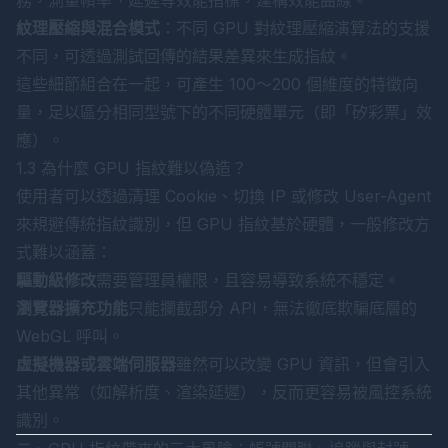
務，測量幀率、延遲等效能指標，建構效能曲線。
紋理壓縮與混合模式
：不同 GPU 對紋理壓縮演算法的支援
不同，可透過測試回傳的結果差異來生成指紋。
這些細節組合在一起，可產生 100～200 個維度的特徵向
量，足以區分相同型號下的不同硬體單元（即「矽彩票」效
應）。
1.3 為什麼 GPU 指紋難以偽造？
使用者可以透過清理 Cookie、切換 IP 或修改 User-Agent
來規避傳統指紋識別，但 GPU 指紋基於硬體，一般修改方
式難以涵蓋：
驅動級修改
需要管理員權限，且容易導致系統不穩定。
瀏覽器擴充功能
只能攔截部分 API，無法徹底欺騙底層的
WebGL 呼叫。
虛擬機器或雲端伺服器
雖然可以改變 GPU 資訊，但會引入
其他異常（如解析度、渲染延遲），反而更容易被風控系統
識別。