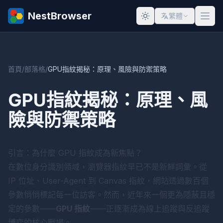
NestBrowser
繁體
首頁
/
部落格
/
GPU指紋揭秘：原理、風險與防禦策略
GPU指紋揭秘：原理、風
險與防禦策略
引言：為什麼 GPU 指紋成為新焦點？
在數位身分識別領域，瀏覽器指紋早已不是新鮮詞彙。從
IP 位址、User-Agent 到 Canvas 指紋，網站透過數百個
參數悄悄標記每一位訪客。然而，近年來一個更為隱蔽且穩
定的參數——
GPU 指紋
——正逐漸成為線上追蹤與反追蹤
博弈的核心戰場。