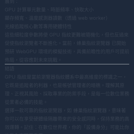
展到：
GPU 計算單元數量、時脈頻率、快取大小
顯存頻寬、溫度感測器讀數（透過 web worker）
光線追蹤核心數等專用硬體特性
這些細粒度參數將使 GPU 指紋更難被隨機化，但也反過來
促使指紋瀏覽者不斷進化。當前，
蜂巢指紋瀏覽器
已開始
預研 WebGPU 環境的模擬技術，具備前瞻性的用戶可提前
佈局，從容應對未來挑戰。
結語
GPU 指紋是當前瀏覽器指紋體系中最高維度的標識之一，
它既是追蹤者的利器，也是帳號管理者的暗礁。理解其原
理、正視其風險、採取專業的防禦手段，是每一位數位業務
從業者必備的技能。
選擇一款可靠的指紋瀏覽器，如
蜂巢指紋瀏覽器
，意味著
你可以在享受硬體級隔離帶來的安全感同時，保持業務的高
效運轉。記住：在數位世界裡，你的「設備身分」可能比你