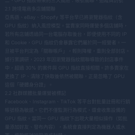
二、GPU 指紋帶來的三大風險：帳號關聯、追蹤與封號
2.1 跨境電商多店鋪關聯
亞馬遜、eBay、Shopify 等平台早已將瀏覽器指紋（含
GPU 指紋）納入風控模型。當賣家同時運營多個店鋪時，
若所有店鋪透過同一台電腦存取後台，即便使用不同的 IP
和 Cookie，GPU 指紋仍會暴露它們屬於同一經營者。一
旦被平台判定為「關聯帳戶」，輕則降權，重則全部封店。
據行業調研，2023 年因瀏覽器指紋關聯導致的封店事件
中，超過 30% 的案件與 GPU 指紋直接相關。許多賣家在
更換了 IP、清除了快取後依然被關聯，正是忽略了 GPU
這個「硬體身分證」。
2.2 社群媒體批量運營被標記
Facebook、Instagram、TikTok 等平台對批量註冊和行銷
帳號極為敏感。它們不僅監測行為模式，還會收集設備的
GPU 指紋。當同一 GPU 指紋下出現大量相似操作（如批
量添加好友、發布內容），系統會直接判定為機器人或水