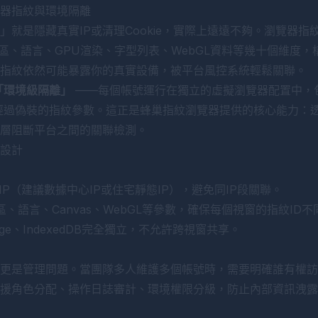
器指紋與環境隔離
就是隱藏真實IP或清理Cookie，實際上遠遠不夠。瀏覽器指紋
時區、語言、GPU渲染、字型列表、WebGL資料等幾十個維度
器指紋依然可能暴露你的真實設備，被平台風控系統輕鬆關聯。
「環境級隔離」
——每個帳號運行在獨立的虛擬瀏覽器配置中，包括
、以及經過偽裝的指紋參數。這正是
蜂巢指紋瀏覽器
提供的核心能力：
層阻斷平台之間的關聯檢測。
設計
P（建議數據中心IP或住宅靜態IP），避免同IP段關聯。
、語言、Canvas、WebGL等參數，確保每個視窗的指紋ID不
orage、IndexedDB完全獨立，不允許跨視窗共享。
更是管理問題。當團隊多人維護多個帳號時，需要明確誰有權訪
援角色分配、操作日誌審計、環境權限分級，防止內部資訊洩露