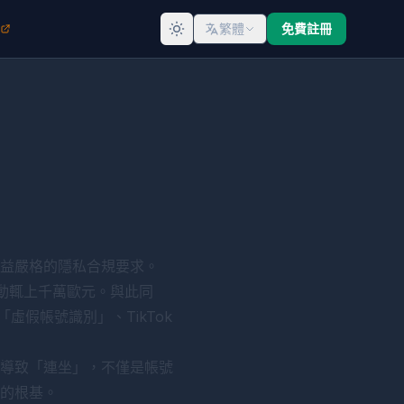
繁體
免費註冊
益嚴格的隱私合規要求。
額動輒上千萬歐元。與此同
虛假帳號識別」、TikTok
露導致「連坐」，不僅是帳號
的根基。