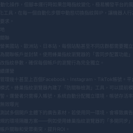
自動化操作，但腳本運行時如果忽略指紋變化，極易觸發平台的
動化工具，在每一個自動化步驟中動態切換指紋與IP，讓機器人
要求。
地
關聯
營美國站、歐洲站、日本站，每個站點甚至不同店群都需要獨立
為關聯帳戶並封禁。使用蜂巢指紋瀏覽器的「雲同步配置功能」
改指紋參數，確保每個帳戶的瀏覽行為完全獨立。
續運營
幾十甚至上百個Facebook、Instagram、TikTok帳
模式。蜂巢指紋瀏覽器內建了「防關聯檢測」工具，可以提前模
警。運營者只需導入帳號，系統自動分配獨立環境，帳號存活率
無效曝光
測試多個開戶主體下的廣告素材，若使用同一環境，會導致廣告帳戶
規的環境隔離方案——例如使用
蜂巢指紋瀏覽器
的「多開同步」
帳戶關聯和受眾衝突，提升ROI。