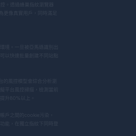
風控。透過
蜂巢指紋瀏覽器
行為更像真實用戶，同時滿足
環境。一旦被亞馬遜識別出
可以快速批量創建不同站點
號。平台的風控模型會綜合分析瀏
擬平台風控掃描，檢測當前
提升80%以上。
之間的cookie污染，
功能，在獨立指紋下同時登