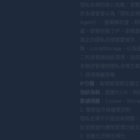
隱私合規的核心挑戰：瀏覽
許多運營者以為「隱私合規」
Agent）、螢幕解析度、
識。即使你換了IP，瀏覽
真正的隱私合規需要做到
取、LocalStorage
二的瀏覽器指紋環境，從底
多帳號管理的隱私合規方案
1. 環境隔離策略
IP分離
：每個帳號綁定獨立I
指紋偽裝
：隨機化UA、時區
數據隔離
：Cookie、St
2. 團隊協作與權限控制
隱私合規不只是技術問題，
紋瀏覽器的團隊管理功能支
3. 自動化流程合規化