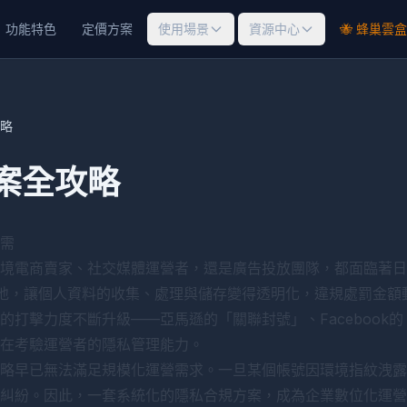
功能特色
定價方案
使用場景
資源中心
🐝 蜂巢雲盒
略
案全攻略
需
境電商賣家、社交媒體運營者，還是廣告投放團隊，都面臨著日
的落地，讓個人資料的收集、處理與儲存變得透明化，違規處罰金
打擊力度不斷升級——亞馬遜的「關聯封號」、Facebook的「
在考驗運營者的隱私管理能力。
策略早已無法滿足規模化運營需求。一旦某個帳號因環境指紋洩
糾紛。因此，一套系統化的隱私合規方案，成為企業數位化運營