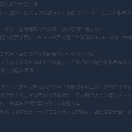
動防禦到主動治理
如中國的《個人信息保護法》、巴西的LGPD），企業不能再
、修改、刪除都有日誌記錄，便於應對監管質詢。
隨法律要求更新（如GDPR要求用戶主動確認Cookie偏好，
認環境，每個操作都重新驗證身份與設備指紋。
是在為未來的合規成本「減負」。蜂巢指紋瀏覽器提供免費的試
境中的隱私漏洞。
選型，而是貫穿帳號管理全生命週期的系統工程。透過環境隔離
既享受多帳號運營帶來的流量紅利，又遠離封號與法律風險。在
的，
蜂巢指紋瀏覽器
值得作為首選方案。
帳號的環境配置，一次性接入隱私合規體系，讓運營更安全、更