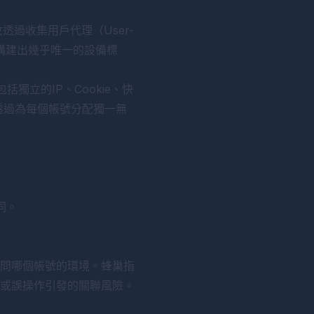
透過收集用戶代理（User-
，構建出幾乎唯一的設備標
獨立的IP、Cookie、快
透過為每個帳號分配獨一無
同。
問哪個帳號的環境。蜂巢指
或誤操作引發的關聯風險。