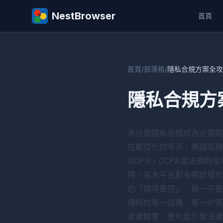
NestBrowser
首頁
首頁
/
部落格
/
隱私合規方案全攻
隱私合規方
為什麼隱私合規成為企業剛
在數位化的今天，無論是跨
GDPR、CCPA等法規
時，各大平台對多帳號操作的
的「環境風控」，無一不是
傳統的單一設備、單一IP
資產歸零，更可能引發法律