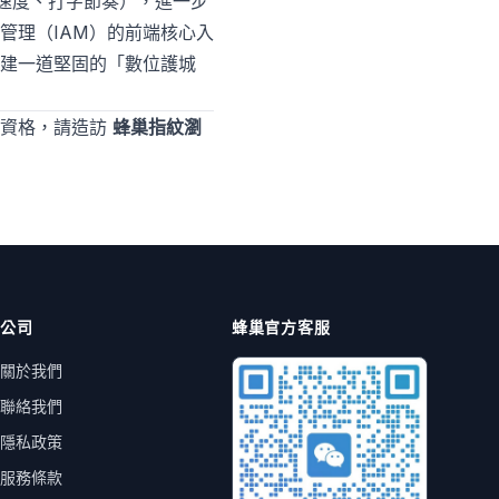
動速度、打字節奏），進一步
管理（IAM）的前端核心入
建一道堅固的「數位護城
用資格，請造訪
蜂巢指紋瀏
公司
蜂巢官方客服
關於我們
聯絡我們
隱私政策
服務條款