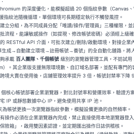
：
romium 的深度優化，能模擬超過 20 個指紋參數（Canvas、Web
等），並支援指紋池隨機循環，單個環境可長期穩定執行不觸發風控。
建立分組，為不同成員分配「唯讀/操作/管理員」三種權限，並記
批流程，能讓敏感操作（如提現、修改帳號密碼）必須經上級確
的 RESTful API 介面，可批次建立/刪除/啟動環境，對接
「訂單生成→自動建立環境→註冊帳號→養號」的全自動化鏈路，將人
能夠承載
百人團隊、千個帳號
級別的瀏覽器管理工具，不妨試用
om
）。其企業版支援無限環境數、自訂域名部署，並配有專門的
跨境大賣在使用後，店鋪管理效率提升 3 倍，帳號封禁率下降 9
-20 個核心帳號部署企業瀏覽器，對比封號率和營運效率，驗證方
 IP 或靜態數據中心 IP，避免使用共享 IP 池。
45 天為帳號更換一次瀏覽器指紋參數，模擬設備更換的自然頻率。
有操作必須在企業瀏覽器內完成，禁止直接使用本地瀏覽器登入
保險箱」，啟用雙因素認證，並定期匯出操作日誌供稽核。