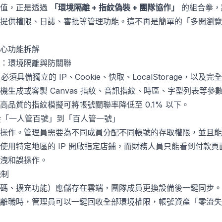
價值，正是透過
「環境隔離 + 指紋偽裝 + 團隊協作」
的組合拳，
提供權限、日誌、審批等管理功能。這不再是簡單的「多開瀏覽
心功能拆解
」：環境隔離與防關聯
）必須具備獨立的 IP、Cookie、快取、LocalStorage，
機生成或客製 Canvas 指紋、音訊指紋、時區、字型列表等參
品質的指紋模擬可將帳號關聯率降低至 0.1% 以下。
：從「一人管百號」到「百人管一號」
操作。管理員需要為不同成員分配不同帳號的存取權限，並且能
使用特定地區的 IP 開啟指定店鋪，而財務人員只能看到付款
洩和誤操作。
機制
碼、擴充功能）應儲存在雲端，團隊成員更換設備後一鍵同步。
離職時，管理員可以一鍵回收全部環境權限，帳號資產「零流失