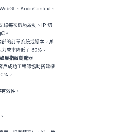
GL、AudioContext、
錄每次環境啟動、IP 切
認。
企業內部的訂單系統或腳本。某
力成本降低了 80%。
蜂巢指紋瀏覽器
客戶成功工程師協助搭建權
0%。
案有效性。
。