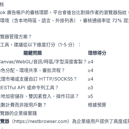
核
 Facebook 廣告帳戶的審核環節，平台會後台比對操作者的瀏覽器
環境（含本地時區、語言、外掛列表），審核通過率從 72% 提
覽器管理方案？
工具，建議從以下維度打分（1-5 分）：
關鍵問題
理想得分
anvas/WebGL/音訊/時區/字型深度客製？
≥4
角色分配、環境共享、審批流程？
≥4
理市場或支援自訂 HTTP/SOCKS5？
≥4
ESTful API 或命令列工具？
≥3
本地加密儲存、雙因素登入、操作日誌？
≥5
境數計費而非按用戶數？
根據預算
覽器的企業級實踐
覽器
（
https://nestbrowser.com
）為企業級用戶提供了高度成