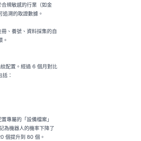
於合規敏感的行業（如金
供可追溯的取證數據。
批次註冊、養號、資料採集的自
環。
器指紋配置。經過 6 個月對比
包括：
帳號配置專屬的「設備檔案」
被標記為機器人的機率下降了
個提升到 80 個。