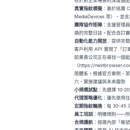
在於對企業場景的深度適配
真實指紋模擬
：基於底層 Ch
MediaDevices 
團隊協作矩陣
：支援管理員
換的完整日誌。配合自訂審
自動化能力開放
：提供完整
客戶利用 API 實現了
如果貴公司正在尋找一個
（
https://nestbrowser.c
限體系。根據官方案例，某
六、實施建議與未來趨勢
小規模試點
：先選擇 10
代理策略優化
：優先使用住宅
定期指紋輪換
：每 30-
員工培訓
：明確規則——所
合規護航
：搭建內部「帳號