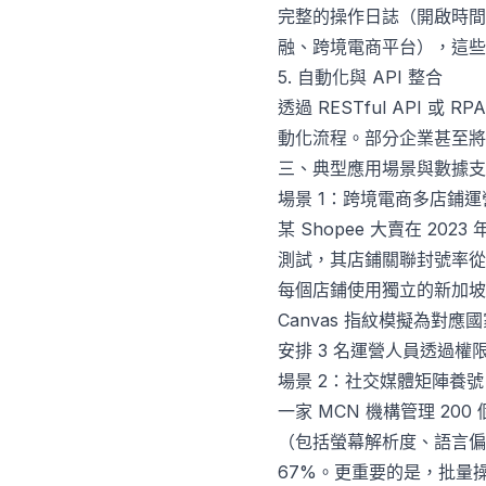
完整的操作日誌（開啟時間
融、跨境電商平台），這些
5. 自動化與 API 整合
透過 RESTful API
動化流程。部分企業甚至將其
三、典型應用場景與數據支
場景 1：跨境電商多店鋪運
某 Shopee 大賣在 20
測試，其店鋪關聯封號率從之
每個店鋪使用獨立的新加坡 -
Canvas 指紋模擬為對應
安排 3 名運營人員透過權限
場景 2：社交媒體矩陣養號
一家 MCN 機構管理 20
（包括螢幕解析度、語言偏好
67%。更重要的是，批量操