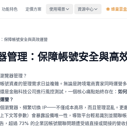
功能特色
定價方案
使用場景
資源中心
🐝 蜂巢雲盒
：保障帳號安全與高效運營
器管理：保障帳號安全與高
瀏覽器管理？
帳號資產的管理需求日益複雜。無論是跨境電商賣家同時運營多
還是金融科技公司進行風控測試，一個核心痛點始終存在：
如何
運營？
個瀏覽器、頻繁切換 IP——不僅成本高昂，而且管理混亂。更
L、音訊上下文等參數）會暴露設備唯一性，導致平台輕易識別並關聯
earch 報告，超過 73% 的企業因帳號關聯問題遭受過直接或間接的營