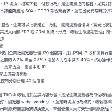
、IP 切換、檔案下載、付款行為）是企業風控的基石。尤其對
日誌能夠滿足 SOX、GDPR 等合規要求，並在出現異常時提
 或 RPA 整合，企業可以批次建立、啟動、關閉瀏覽器環境，實現
接入內部 ERP 或 CRM 系統，形成「帳號生命週期管理」閉
撐
營
23 年使用企業級瀏覽器管理 120 個店鋪，採用不同 IP 段和瀏覽
前的 8.7% 降至 0.3%，運營人力成本減少 40%。核心操作
 馬來西亞 - 泰國本地 IP
國家主流設備參數
控制分別管理 40 個店鋪
0 個 TikTok 帳號用於品牌內容分發。透過企業瀏覽器為每個
、瀏覽器 webgl vendor），並定時切換行為模式，帳號
作帳號時無需頻繁切換登入，單個營運人員每天管理帳號數從 20 