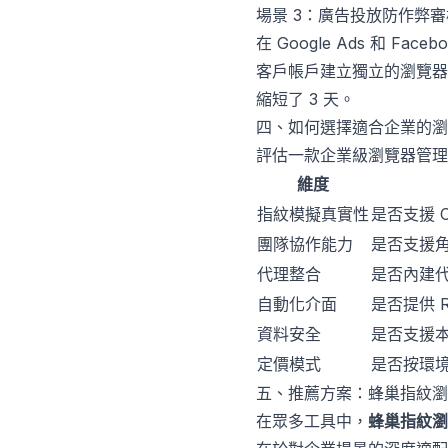
場景 3：廣告投放防作弊審
在 Google Ads 和
客戶帳戶建立獨立的瀏覽器
縮短了 3 天。
四、如何選擇適合企業的瀏
評估一款企業級瀏覽器管理
維度
指紋模擬真實性
是否支援 C
團隊協作能力
是否支援
代理整合
是否內建代
自動化介面
是否提供 R
資料安全
是否支援
定價模式
是否按環
五、推薦方案：蜂巢指紋瀏
在眾多工具中，
蜂巢指紋瀏